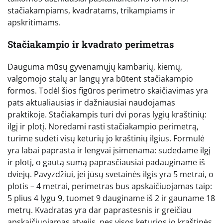
stačiakampiams, kvadratams, trikampiams ir
apskritimams.
Stačiakampio ir kvadrato perimetras
Dauguma mūsų gyvenamųjų kambarių, kiemų,
valgomojo stalų ar langų yra būtent stačiakampio
formos. Todėl šios figūros perimetro skaičiavimas yra
pats aktualiausias ir dažniausiai naudojamas
praktikoje. Stačiakampis turi dvi poras lygių kraštinių:
ilgį ir plotį. Norėdami rasti stačiakampio perimetrą,
turime sudėti visų keturių jo kraštinių ilgius. Formulė
yra labai paprasta ir lengvai įsimenama: sudedame ilgį
ir plotį, o gautą sumą paprasčiausiai padauginame iš
dviejų. Pavyzdžiui, jei jūsų svetainės ilgis yra 5 metrai, o
plotis – 4 metrai, perimetras bus apskaičiuojamas taip:
5 plius 4 lygu 9, tuomet 9 dauginame iš 2 ir gauname 18
metrų. Kvadratas yra dar paprastesnis ir greičiau
apskaičiuojamas atvejis, nes visos keturios jo kraštinės