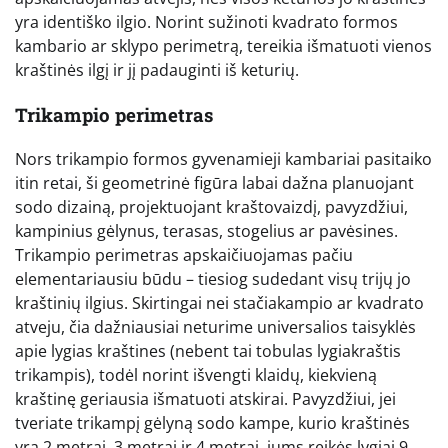
yra identiško ilgio. Norint sužinoti kvadrato formos
kambario ar sklypo perimetrą, tereikia išmatuoti vienos
kraštinės ilgį ir jį padauginti iš keturių.
Trikampio perimetras
Nors trikampio formos gyvenamieji kambariai pasitaiko
itin retai, ši geometrinė figūra labai dažna planuojant
sodo dizainą, projektuojant kraštovaizdį, pavyzdžiui,
kampinius gėlynus, terasas, stogelius ar pavėsines.
Trikampio perimetras apskaičiuojamas pačiu
elementariausiu būdu – tiesiog sudedant visų trijų jo
kraštinių ilgius. Skirtingai nei stačiakampio ar kvadrato
atveju, čia dažniausiai neturime universalios taisyklės
apie lygias kraštines (nebent tai tobulas lygiakraštis
trikampis), todėl norint išvengti klaidų, kiekvieną
kraštinę geriausia išmatuoti atskirai. Pavyzdžiui, jei
tveriate trikampį gėlyną sodo kampe, kurio kraštinės
yra 2 metrai, 3 metrai ir 4 metrai, jums reikės lygiai 9