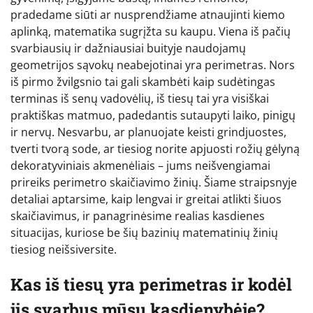
pradedame siūti ar nusprendžiame atnaujinti kiemo
aplinką, matematika sugrįžta su kaupu. Viena iš pačių
svarbiausių ir dažniausiai buityje naudojamų
geometrijos sąvokų neabejotinai yra perimetras. Nors
iš pirmo žvilgsnio tai gali skambėti kaip sudėtingas
terminas iš senų vadovėlių, iš tiesų tai yra visiškai
praktiškas matmuo, padedantis sutaupyti laiko, pinigų
ir nervų. Nesvarbu, ar planuojate keisti grindjuostes,
tverti tvorą sode, ar tiesiog norite apjuosti rožių gėlyną
dekoratyviniais akmenėliais – jums neišvengiamai
prireiks perimetro skaičiavimo žinių. Šiame straipsnyje
detaliai aptarsime, kaip lengvai ir greitai atlikti šiuos
skaičiavimus, ir panagrinėsime realias kasdienes
situacijas, kuriose be šių bazinių matematinių žinių
tiesiog neišsiversite.
Kas iš tiesų yra perimetras ir kodėl
jis svarbus mūsų kasdienybėje?