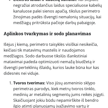
negražiai atrodančius laidus specialiuose kabelių
kanaluose palei sienos apačią, tikslus perimetro
žinojimas padės išvengti nemalonių situacijų, kai
medžiagų pritrūksta pačioje darbų pabaigoje.
Aplinkos tvarkymas ir sodo planavimas
Išėjus į kiemą, perimetro taisyklės visiškai nesikeičia,
keičiasi tik matavimų mastelis ir naudojamos
medžiagos. Sodo darbuose tikslūs išankstiniai
matavimai padeda optimizuoti nemažą biudžetą ir
išvengti perteklinių išlaidų, kurios lauke būna kur kas
didesnės nei viduje.
Tvoros tverimas:
Viso jūsų asmeninio sklypo
perimetras parodys, kiek metrų tvoros tinklo,
medinių ar metalinių segmentų jums reikės įsigyti.
Skaičiuojant jokiu būdu nepamirškite iš bendro
ilgio atimti planuojamų įvažiavimo vartų ir