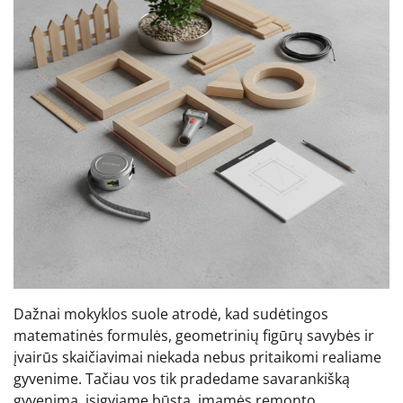
Dažnai mokyklos suole atrodė, kad sudėtingos
matematinės formulės, geometrinių figūrų savybės ir
įvairūs skaičiavimai niekada nebus pritaikomi realiame
gyvenime. Tačiau vos tik pradedame savarankišką
gyvenimą, įsigyjame būstą, imamės remonto,