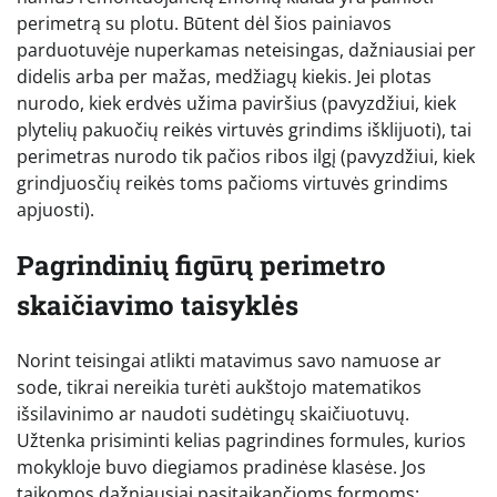
perimetrą su plotu. Būtent dėl šios painiavos
parduotuvėje nuperkamas neteisingas, dažniausiai per
didelis arba per mažas, medžiagų kiekis. Jei plotas
nurodo, kiek erdvės užima paviršius (pavyzdžiui, kiek
plytelių pakuočių reikės virtuvės grindims išklijuoti), tai
perimetras nurodo tik pačios ribos ilgį (pavyzdžiui, kiek
grindjuosčių reikės toms pačioms virtuvės grindims
apjuosti).
Pagrindinių figūrų perimetro
skaičiavimo taisyklės
Norint teisingai atlikti matavimus savo namuose ar
sode, tikrai nereikia turėti aukštojo matematikos
išsilavinimo ar naudoti sudėtingų skaičiuotuvų.
Užtenka prisiminti kelias pagrindines formules, kurios
mokykloje buvo diegiamos pradinėse klasėse. Jos
taikomos dažniausiai pasitaikančioms formoms: