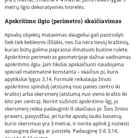
metrų ilgio dekoratyvinės tvorelės.
Apskritimo ilgio (perimetro) skaičiavimas
Apvalių objektų matavimas daugeliui gali pasirodyti
šiek tiek keblesnis iššūkis, nes čia nėra tiesių kraštinių,
kurias būtų galima paprastai išmatuoti buitine rulete.
Apskritimo perimetras geometrijoje dažnai vadinamas
apskritimo ilgiu. Jam tiksliai apskaičiuoti naudojama
speciali matematinė konstanta – skaičius pi, kuris
apytiksliai lygus 3,14. Formulė reikalauja žinoti
apskritimo spindulį (atstumą nuo paties centro iki
krašto) arba skersmenį (atstumą nuo vieno krašto iki
kito per centrą). Norint sužinoti apskritimo ilgį, jo
skersmenį reikia padauginti iš skaičiaus pi. Šios žinios
pravers, pavyzdžiui, jei turite apvalų lauko baseiną,
kurio skersmuo yra 3 metrai, ir norite aplink jį nutiesti
apsauginę dangą ar juostelę. Padauginę 3 iš 3,14,