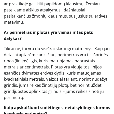
ar praktikoje gali kilti papildomų klausimų. Žemiau
pateikiame aiškius atsakymus į dažniausiai
pasitaikančius žmonių klausimus, susijusius su erdvės
matavimu.
Ar perimetras ir plotas yra vienas ir tas pats
dalykas?
Tikrai ne, tai yra du visiškai skirtingi matmenys. Kaip jau
detaliai aptarėme anksčiau, perimetras yra tik išorinės
ribos (linijos) ilgis, kuris matuojamas paprastais
metrais ar centimetrais. Plotas yra viduje tos linijos
esančios dvimatės erdvės dydis, kuris matuojamas
kvadratiniais metrais. Vaizdžiai tariant, norint nudažyti
grindis, jums reikės žinoti jų plotą, bet norint uždėti
grindjuostes aplink tas grindis – jums reikės žinoti jų
perimetrą.
Kaip apskaičiuoti sudėtingos, netaisyklingos formos
kambario perimetrą?