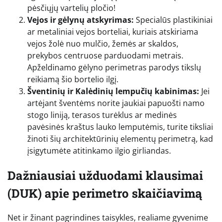
pėsčiųjų vartelių pločio!
Vejos ir gėlynų atskyrimas:
Specialūs plastikiniai
ar metaliniai vejos borteliai, kuriais atskiriama
vejos žolė nuo mulčio, žemės ar skaldos,
prekybos centruose parduodami metrais.
Apželdinamo gėlyno perimetras parodys tikslų
reikiamą šio bortelio ilgį.
Šventinių ir Kalėdinių lempučių kabinimas:
Jei
artėjant šventėms norite jaukiai papuošti namo
stogo liniją, terasos turėklus ar medinės
pavėsinės kraštus lauko lemputėmis, turite tiksliai
žinoti šių architektūrinių elementų perimetrą, kad
įsigytumėte atitinkamo ilgio girliandas.
Dažniausiai užduodami klausimai
(DUK) apie perimetro skaičiavimą
Net ir žinant pagrindines taisykles, realiame gyvenime