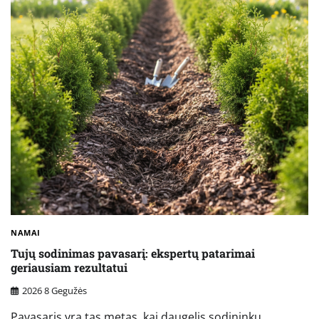
NAMAI
Tujų sodinimas pavasarį: ekspertų patarimai
geriausiam rezultatui
2026 8 Gegužės
Pavasaris yra tas metas, kai daugelis sodininkų