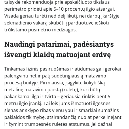
taisyklė rekomenduoja prie apskaičiuoto tikslaus
perimetro pridėti apie 5–10 procentų ilgio atsargai.
Visada geriau turėti nedidelį likutį, nei darbų įkarštyje
sekmadienio vakarą skubėti į parduotuvę ieškoti
trūkstamo pusmetrio medžiagos.
Naudingi patarimai, padėsiantys
išvengti klaidų matuojant erdvę
Tinkamas fizinis pasiruošimas ir atidumas gali gerokai
palengvinti net ir patį sudėtingiausią matavimo
procesą buityje. Pirmiausia, įsigykite kokybišką
metalinę matavimo juostą (ruletę), kuri būtų
pakankamai ilga ir tvirta – geriausia rinktis bent 5
metrų ilgio įrankį. Tai leis jums išmatuoti ilgesnes
sienas ar sklypo ribas vienu ypu ir smarkiai sumažins
paklaidos tikimybę, atsirandančią nuolat perkelinėjant
ir žymint trumpesnės ruletės atstumus. Jei dažnai