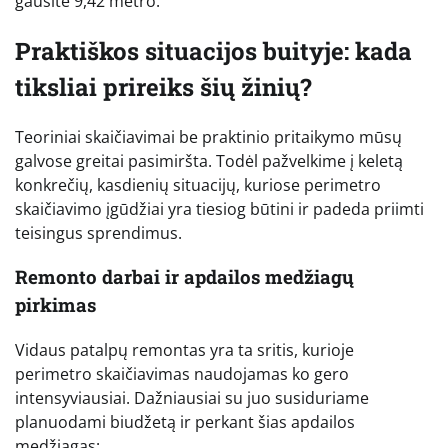
gausite 9,42 metro.
Praktiškos situacijos buityje: kada
tiksliai prireiks šių žinių?
Teoriniai skaičiavimai be praktinio pritaikymo mūsų
galvose greitai pasimiršta. Todėl pažvelkime į keletą
konkrečių, kasdienių situacijų, kuriose perimetro
skaičiavimo įgūdžiai yra tiesiog būtini ir padeda priimti
teisingus sprendimus.
Remonto darbai ir apdailos medžiagų
pirkimas
Vidaus patalpų remontas yra ta sritis, kurioje
perimetro skaičiavimas naudojamas ko gero
intensyviausiai. Dažniausiai su juo susiduriame
planuodami biudžetą ir perkant šias apdailos
medžiagas: