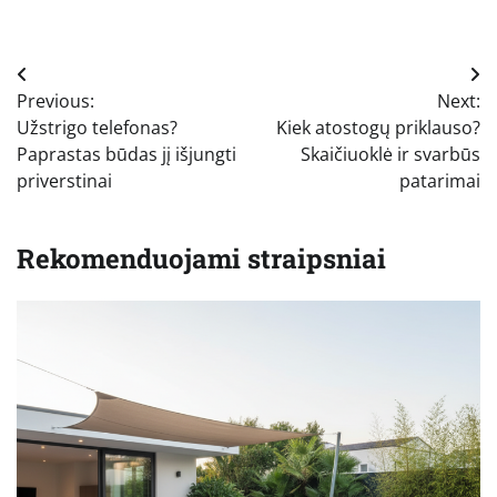
Navigacija
Previous:
Next:
tarp
Užstrigo telefonas?
Kiek atostogų priklauso?
įrašų
Paprastas būdas jį išjungti
Skaičiuoklė ir svarbūs
priverstinai
patarimai
Rekomenduojami straipsniai