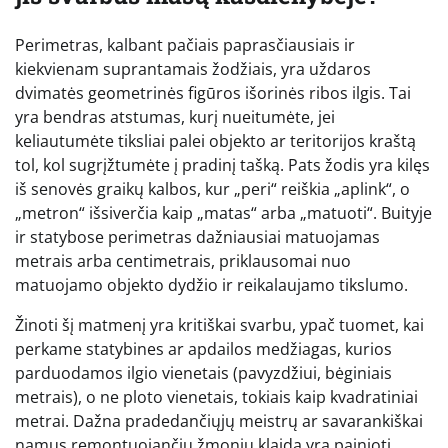
Perimetras, kalbant pačiais paprasčiausiais ir
kiekvienam suprantamais žodžiais, yra uždaros
dvimatės geometrinės figūros išorinės ribos ilgis. Tai
yra bendras atstumas, kurį nueitumėte, jei
keliautumėte tiksliai palei objekto ar teritorijos kraštą
tol, kol sugrįžtumėte į pradinį tašką. Pats žodis yra kilęs
iš senovės graikų kalbos, kur „peri“ reiškia „aplink“, o
„metron“ išsiverčia kaip „matas“ arba „matuoti“. Buityje
ir statybose perimetras dažniausiai matuojamas
metrais arba centimetrais, priklausomai nuo
matuojamo objekto dydžio ir reikalaujamo tikslumo.
Žinoti šį matmenį yra kritiškai svarbu, ypač tuomet, kai
perkame statybines ar apdailos medžiagas, kurios
parduodamos ilgio vienetais (pavyzdžiui, bėginiais
metrais), o ne ploto vienetais, tokiais kaip kvadratiniai
metrai. Dažna pradedančiųjų meistrų ar savarankiškai
namus remontuojančių žmonių klaida yra painioti