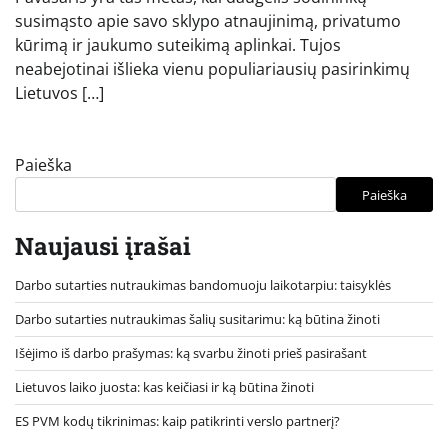
susimąsto apie savo sklypo atnaujinimą, privatumo
kūrimą ir jaukumo suteikimą aplinkai. Tujos
neabejotinai išlieka vienu populiariausių pasirinkimų
Lietuvos […]
Paieška
Paieška
Naujausi įrašai
Darbo sutarties nutraukimas bandomuoju laikotarpiu: taisyklės
Darbo sutarties nutraukimas šalių susitarimu: ką būtina žinoti
Išėjimo iš darbo prašymas: ką svarbu žinoti prieš pasirašant
Lietuvos laiko juosta: kas keičiasi ir ką būtina žinoti
ES PVM kodų tikrinimas: kaip patikrinti verslo partnerį?