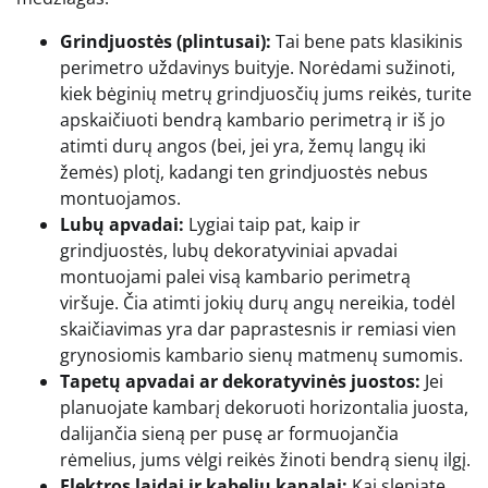
Grindjuostės (plintusai):
Tai bene pats klasikinis
perimetro uždavinys buityje. Norėdami sužinoti,
kiek bėginių metrų grindjuosčių jums reikės, turite
apskaičiuoti bendrą kambario perimetrą ir iš jo
atimti durų angos (bei, jei yra, žemų langų iki
žemės) plotį, kadangi ten grindjuostės nebus
montuojamos.
Lubų apvadai:
Lygiai taip pat, kaip ir
grindjuostės, lubų dekoratyviniai apvadai
montuojami palei visą kambario perimetrą
viršuje. Čia atimti jokių durų angų nereikia, todėl
skaičiavimas yra dar paprastesnis ir remiasi vien
grynosiomis kambario sienų matmenų sumomis.
Tapetų apvadai ar dekoratyvinės juostos:
Jei
planuojate kambarį dekoruoti horizontalia juosta,
dalijančia sieną per pusę ar formuojančia
rėmelius, jums vėlgi reikės žinoti bendrą sienų ilgį.
Elektros laidai ir kabelių kanalai:
Kai slepiate