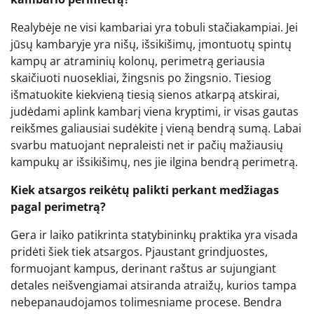
Realybėje ne visi kambariai yra tobuli stačiakampiai. Jei
jūsų kambaryje yra nišų, išsikišimų, įmontuotų spintų
kampų ar atraminių kolonų, perimetrą geriausia
skaičiuoti nuosekliai, žingsnis po žingsnio. Tiesiog
išmatuokite kiekvieną tiesią sienos atkarpą atskirai,
judėdami aplink kambarį viena kryptimi, ir visas gautas
reikšmes galiausiai sudėkite į vieną bendrą sumą. Labai
svarbu matuojant nepraleisti net ir pačių mažiausių
kampukų ar išsikišimų, nes jie ilgina bendrą perimetrą.
Kiek atsargos reikėtų palikti perkant medžiagas
pagal perimetrą?
Gera ir laiko patikrinta statybininkų praktika yra visada
pridėti šiek tiek atsargos. Pjaustant grindjuostes,
formuojant kampus, derinant raštus ar sujungiant
detales neišvengiamai atsiranda atraižų, kurios tampa
nebepanaudojamos tolimesniame procese. Bendra