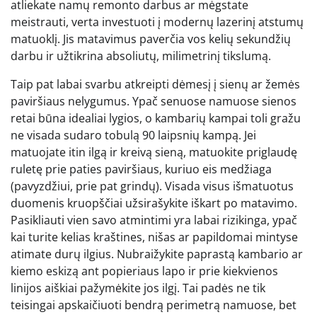
atliekate namų remonto darbus ar mėgstate
meistrauti, verta investuoti į modernų lazerinį atstumų
matuoklį. Jis matavimus paverčia vos kelių sekundžių
darbu ir užtikrina absoliutų, milimetrinį tikslumą.
Taip pat labai svarbu atkreipti dėmesį į sienų ar žemės
paviršiaus nelygumus. Ypač senuose namuose sienos
retai būna idealiai lygios, o kambarių kampai toli gražu
ne visada sudaro tobulą 90 laipsnių kampą. Jei
matuojate itin ilgą ir kreivą sieną, matuokite priglaudę
ruletę prie paties paviršiaus, kuriuo eis medžiaga
(pavyzdžiui, prie pat grindų). Visada visus išmatuotus
duomenis kruopščiai užsirašykite iškart po matavimo.
Pasikliauti vien savo atmintimi yra labai rizikinga, ypač
kai turite kelias kraštines, nišas ar papildomai mintyse
atimate durų ilgius. Nubraižykite paprastą kambario ar
kiemo eskizą ant popieriaus lapo ir prie kiekvienos
linijos aiškiai pažymėkite jos ilgį. Tai padės ne tik
teisingai apskaičiuoti bendrą perimetrą namuose, bet