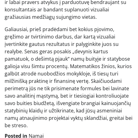
ir labai pravers atvykus į parduotuvę bendraujant su
konsultantais ar bandant suplanuoti vizualiai
gražiausias medžiagų sujungimo vietas.
Galiausiai, prieš pradėdami bet kokius pjovimo,
gręžimo ar tvirtinimo darbus, dar kartą vizualiai
įvertinkite gautus rezultatus ir palyginkite juos su
realybe. Senas geras posakis „devynis kartus
pamatuok, o dešimtą pjauk“ namų buityje ir statybose
galioja visu šimtu procentų. Matematikos žinios, kurios
galbūt atrodė nuobodžios mokykloje, iš tiesų turi
milžinišką praktinę ir finansinę vertę. Skaičiuodami
perimetrą jūs ne tik prisimenate formules bei lavinate
savo analitinį mąstymą, bet ir tiesiogiai kontroliuojate
savo buities biudžetą, išvengiate brangiai kainuojančių
statybinių klaidų ir užtikrinate, kad jūsų asmeniniai
namų atnaujinimo projektai vyktų sklandžiai, greitai bei
be streso.
Posted in
Namai