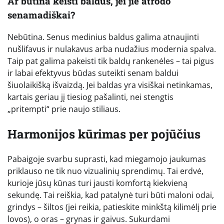
Ar būtina keisti baldus, jei jie atrodo
senamadiškai?
Nebūtina. Senus medinius baldus galima atnaujinti
nušlifavus ir nulakavus arba nudažius modernia spalva.
Taip pat galima pakeisti tik baldų rankenėles – tai pigus
ir labai efektyvus būdas suteikti senam baldui
šiuolaikišką išvaizdą. Jei baldas yra visiškai netinkamas,
kartais geriau jį tiesiog pašalinti, nei stengtis
„pritempti“ prie naujo stiliaus.
Harmonijos kūrimas per pojūčius
Pabaigoje svarbu suprasti, kad miegamojo jaukumas
priklauso ne tik nuo vizualinių sprendimų. Tai erdvė,
kurioje jūsų kūnas turi jausti komfortą kiekvieną
sekundę. Tai reiškia, kad patalynė turi būti maloni odai,
grindys – šiltos (jei reikia, patieskite minkštą kilimėlį prie
lovos), o oras – grynas ir gaivus. Sukurdami