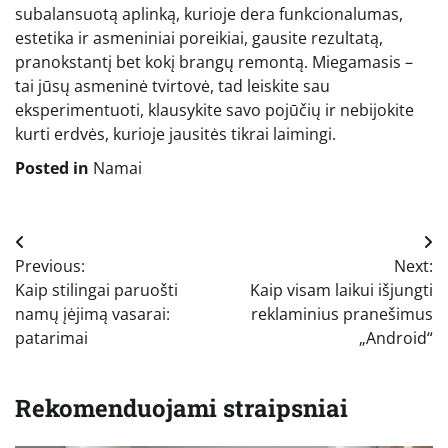
subalansuotą aplinką, kurioje dera funkcionalumas,
estetika ir asmeniniai poreikiai, gausite rezultatą,
pranokstantį bet kokį brangų remontą. Miegamasis –
tai jūsų asmeninė tvirtovė, tad leiskite sau
eksperimentuoti, klausykite savo pojūčių ir nebijokite
kurti erdvės, kurioje jausitės tikrai laimingi.
Posted in
Namai
Navigacija
Previous:
Next:
tarp
Kaip stilingai paruošti
Kaip visam laikui išjungti
įrašų
namų įėjimą vasarai:
reklaminius pranešimus
patarimai
„Android“
Rekomenduojami straipsniai