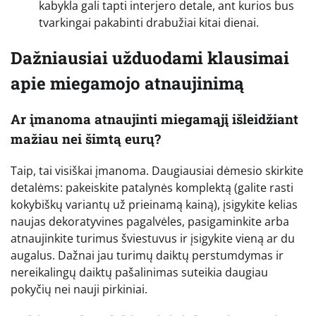
kabykla gali tapti interjero detale, ant kurios bus
tvarkingai pakabinti drabužiai kitai dienai.
Dažniausiai užduodami klausimai
apie miegamojo atnaujinimą
Ar įmanoma atnaujinti miegamąjį išleidžiant
mažiau nei šimtą eurų?
Taip, tai visiškai įmanoma. Daugiausiai dėmesio skirkite
detalėms: pakeiskite patalynės komplektą (galite rasti
kokybiškų variantų už prieinamą kainą), įsigykite kelias
naujas dekoratyvines pagalvėles, pasigaminkite arba
atnaujinkite turimus šviestuvus ir įsigykite vieną ar du
augalus. Dažnai jau turimų daiktų perstumdymas ir
nereikalingų daiktų pašalinimas suteikia daugiau
pokyčių nei nauji pirkiniai.