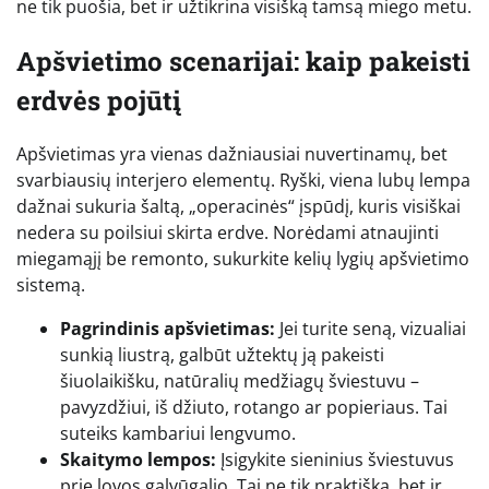
ne tik puošia, bet ir užtikrina visišką tamsą miego metu.
Apšvietimo scenarijai: kaip pakeisti
erdvės pojūtį
Apšvietimas yra vienas dažniausiai nuvertinamų, bet
svarbiausių interjero elementų. Ryški, viena lubų lempa
dažnai sukuria šaltą, „operacinės“ įspūdį, kuris visiškai
nedera su poilsiui skirta erdve. Norėdami atnaujinti
miegamąjį be remonto, sukurkite kelių lygių apšvietimo
sistemą.
Pagrindinis apšvietimas:
Jei turite seną, vizualiai
sunkią liustrą, galbūt užtektų ją pakeisti
šiuolaikišku, natūralių medžiagų šviestuvu –
pavyzdžiui, iš džiuto, rotango ar popieriaus. Tai
suteiks kambariui lengvumo.
Skaitymo lempos:
Įsigykite sieninius šviestuvus
prie lovos galvūgalio. Tai ne tik praktiška, bet ir