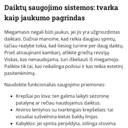
Daiktų saugojimo sistemos: tvarka
kaip jaukumo pagrindas
Miegamasis negali būti jaukus, jei jis yra užgriozdintas
daiktais. Dažnai manome, kad reikia daugiau spintų,
tačiau realybė tokia, kad tiesiog turime per daug daiktų.
Prieš atnaujinant kambarį, atlikite griežtą reviziją.
Viskas, kas nenaudojama, turi iškeliauti iš miegamojo.
Palikite tik tai, kas reikalinga poilsiui ir kas teikia estetinį
pasitenkinimą.
Naudokite funkcionalias saugojimo priemones:
Krepšiai po lova: ten galima laikyti sezoninę
patalynę ar rečiau naudojamus daiktus.
Atviros lentynos su tvarkingais krepšeliais: tai
vizualiai sušvelnina kietas baldų linijas.
Kabyklos: jei spinta perpildyta, stilinga stovima