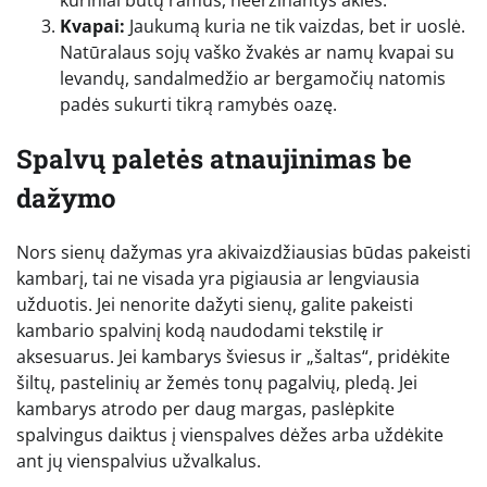
Kvapai:
Jaukumą kuria ne tik vaizdas, bet ir uoslė.
Natūralaus sojų vaško žvakės ar namų kvapai su
levandų, sandalmedžio ar bergamočių natomis
padės sukurti tikrą ramybės oazę.
Spalvų paletės atnaujinimas be
dažymo
Nors sienų dažymas yra akivaizdžiausias būdas pakeisti
kambarį, tai ne visada yra pigiausia ar lengviausia
užduotis. Jei nenorite dažyti sienų, galite pakeisti
kambario spalvinį kodą naudodami tekstilę ir
aksesuarus. Jei kambarys šviesus ir „šaltas“, pridėkite
šiltų, pastelinių ar žemės tonų pagalvių, pledą. Jei
kambarys atrodo per daug margas, paslėpkite
spalvingus daiktus į vienspalves dėžes arba uždėkite
ant jų vienspalvius užvalkalus.