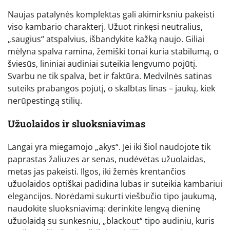
Naujas patalynės komplektas gali akimirksniu pakeisti
viso kambario charakterį. Užuot rinkęsi neutralius,
„saugius“ atspalvius, išbandykite kažką naujo. Giliai
mėlyna spalva ramina, žemiški tonai kuria stabilumą, o
šviesūs, lininiai audiniai suteikia lengvumo pojūtį.
Svarbu ne tik spalva, bet ir faktūra. Medvilnės satinas
suteiks prabangos pojūtį, o skalbtas linas – jaukų, kiek
nerūpestingą stilių.
Užuolaidos ir sluoksniavimas
Langai yra miegamojo „akys“. Jei iki šiol naudojote tik
paprastas žaliuzes ar senas, nudėvėtas užuolaidas,
metas jas pakeisti. Ilgos, iki žemės krentančios
užuolaidos optiškai padidina lubas ir suteikia kambariui
elegancijos. Norėdami sukurti viešbučio tipo jaukumą,
naudokite sluoksniavimą: derinkite lengvą dieninę
užuolaidą su sunkesniu, „blackout“ tipo audiniu, kuris