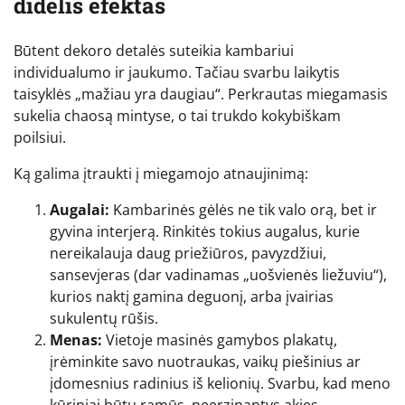
didelis efektas
Būtent dekoro detalės suteikia kambariui
individualumo ir jaukumo. Tačiau svarbu laikytis
taisyklės „mažiau yra daugiau“. Perkrautas miegamasis
sukelia chaosą mintyse, o tai trukdo kokybiškam
poilsiui.
Ką galima įtraukti į miegamojo atnaujinimą:
Augalai:
Kambarinės gėlės ne tik valo orą, bet ir
gyvina interjerą. Rinkitės tokius augalus, kurie
nereikalauja daug priežiūros, pavyzdžiui,
sansevjeras (dar vadinamas „uošvienės liežuviu“),
kurios naktį gamina deguonį, arba įvairias
sukulentų rūšis.
Menas:
Vietoje masinės gamybos plakatų,
įrėminkite savo nuotraukas, vaikų piešinius ar
įdomesnius radinius iš kelionių. Svarbu, kad meno
kūriniai būtų ramūs, neerzinantys akies.