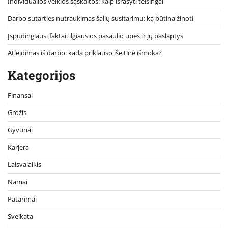
Individualios veiklos sąskaitos: kaip išrašyti teisingai
Darbo sutarties nutraukimas šalių susitarimu: ką būtina žinoti
Įspūdingiausi faktai: ilgiausios pasaulio upės ir jų paslaptys
Atleidimas iš darbo: kada priklauso išeitinė išmoka?
Kategorijos
Finansai
Grožis
Gyvūnai
Karjera
Laisvalaikis
Namai
Patarimai
Sveikata