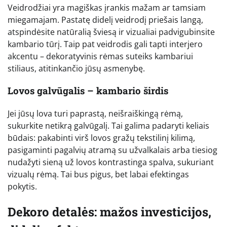
Veidrodžiai yra magiškas įrankis mažam ar tamsiam
miegamajam. Pastatę didelį veidrodį priešais langą,
atspindėsite natūralią šviesą ir vizualiai padvigubinsite
kambario tūrį. Taip pat veidrodis gali tapti interjero
akcentu – dekoratyvinis rėmas suteiks kambariui
stiliaus, atitinkančio jūsų asmenybę.
Lovos galvūgalis – kambario širdis
Jei jūsų lova turi paprastą, neišraiškingą rėmą,
sukurkite netikrą galvūgalį. Tai galima padaryti keliais
būdais: pakabinti virš lovos gražų tekstilinį kilimą,
pasigaminti pagalvių atramą su užvalkalais arba tiesiog
nudažyti sieną už lovos kontrastinga spalva, sukuriant
vizualų rėmą. Tai bus pigus, bet labai efektingas
pokytis.
Dekoro detalės: mažos investicijos,