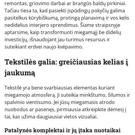
remontas, griovimo darbai ar brangūs baldų pirkiniai.
Tačiau tiesa ta, kad pasiekti įspūdingų pokyčių galima
pasitelkus kūrybiškumą, protingą planavimą ir vos kelis
nedidelius interjero sprendimus. Šiame straipsnyje
aptarsime, kaip transformuoti miegamąjį be didelių
investicijų, išnaudojant jau turimus resursus ir
suteikiant erdvei naujo kvėpavimo.
Tekstilės galia: greičiausias kelias į
jaukumą
Tekstilė yra bene svarbiausias elementas kuriant
miegamojo atmosferą. Ji suteikia minkštumo, šilumos ir
spalvinio vientisumo. Jei jūsų miegamasis atrodo
nuobodus ar pasenęs, pirmiausia atkreipkite dėmesį į
tai, kas užima daugiausiai vietos vizualiai.
Patalynės komplektai ir jų įtaka nuotaikai