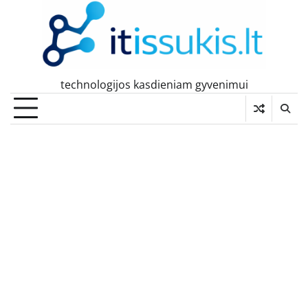
Skip
to
content
technologijos kasdieniam gyvenimui