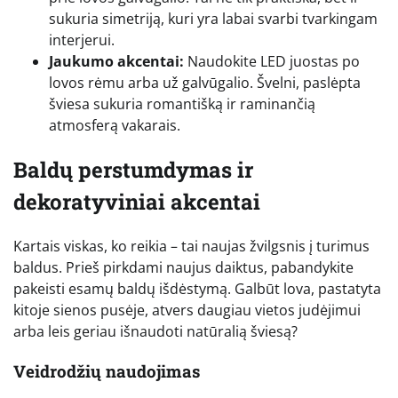
sukuria simetriją, kuri yra labai svarbi tvarkingam
interjerui.
Jaukumo akcentai:
Naudokite LED juostas po
lovos rėmu arba už galvūgalio. Švelni, paslėpta
šviesa sukuria romantišką ir raminančią
atmosferą vakarais.
Baldų perstumdymas ir
dekoratyviniai akcentai
Kartais viskas, ko reikia – tai naujas žvilgsnis į turimus
baldus. Prieš pirkdami naujus daiktus, pabandykite
pakeisti esamų baldų išdėstymą. Galbūt lova, pastatyta
kitoje sienos pusėje, atvers daugiau vietos judėjimui
arba leis geriau išnaudoti natūralią šviesą?
Veidrodžių naudojimas