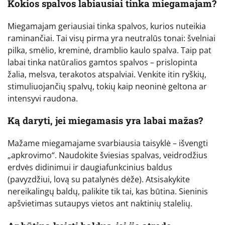
Kokios spalvos labiausiai tinka miegamajam?
Miegamajam geriausiai tinka spalvos, kurios nuteikia
raminančiai. Tai visų pirma yra neutralūs tonai: švelniai
pilka, smėlio, kreminė, dramblio kaulo spalva. Taip pat
labai tinka natūralios gamtos spalvos – prislopinta
žalia, melsva, terakotos atspalviai. Venkite itin ryškių,
stimuliuojančių spalvų, tokių kaip neoninė geltona ar
intensyvi raudona.
Ką daryti, jei miegamasis yra labai mažas?
Mažame miegamajame svarbiausia taisyklė – išvengti
„apkrovimo“. Naudokite šviesias spalvas, veidrodžius
erdvės didinimui ir daugiafunkcinius baldus
(pavyzdžiui, lovą su patalynės dėže). Atsisakykite
nereikalingų baldų, palikite tik tai, kas būtina. Sieninis
apšvietimas sutaupys vietos ant naktinių stalelių.