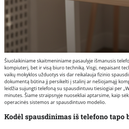
Šiuolaikiniame skaitmeniniame pasaulyje išmanusis telefon
kompiuterį, bet ir visą biuro techniką. Visgi, nepaisant te
vaikų mokyklos užduotys vis dar reikalauja fizinio spausdi
dokumentą būtina jį persikelti į stalinį ar nešiojamąjį kom
leidžia sujungti telefoną su spausdintuvu tiesiogiai per „Wi
minutes. Šiame straipsnyje nuosekliai aptarsime, kaip sė
operacinės sistemos ar spausdintuvo modelio.
Kodėl spausdinimas iš telefono tapo 