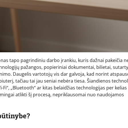
as tapo pagrindiniu darbo įrankiu, kuris dažnai pakeičia ne
chnologijų pažangos, popieriniai dokumentai, bilietai, sutarty
nimo. Daugelis vartotojų vis dar galvoja, kad norint atspaus
piuterį, tačiau tai jau seniai nebėra tiesa. Šiandienos techno
-Fi“, „Bluetooth“ ar kitas belaidžias technologijas per kelias
kmingai atlikti šį procesą, nepriklausomai nuo naudojamos
būtinybe?