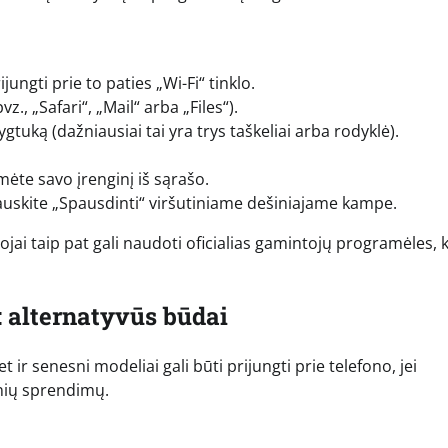
jungti prie to paties „Wi-Fi“ tinklo.
., „Safari“, „Mail“ arba „Files“).
uką (dažniausiai tai yra trys taškeliai arba rodyklė).
ėte savo įrenginį iš sąrašo.
pauskite „Spausdinti“ viršutiniame dešiniajame kampe.
ojai taip pat gali naudoti oficialias gamintojų programėles, 
 alternatyvūs būdai
 ir senesni modeliai gali būti prijungti prie telefono, jei
inių sprendimų.