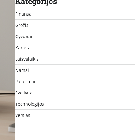
Kategorijos
Finansai
Grožis
Gyvūnai
Karjera
Laisvalaikis
Namai
Patarimai
Sveikata
Technologijos
Verslas