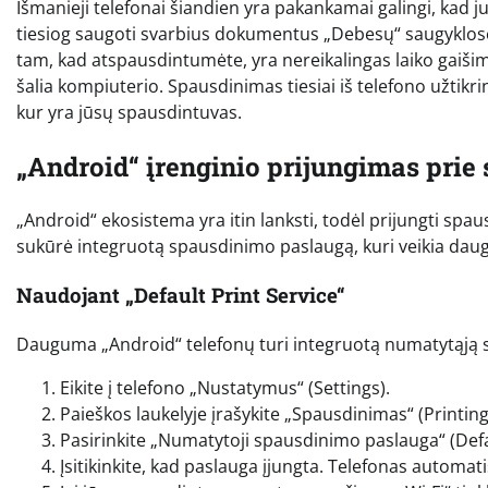
Išmanieji telefonai šiandien yra pakankamai galingi, kad 
tiesiog saugoti svarbius dokumentus „Debesų“ saugyklose. 
tam, kad atspausdintumėte, yra nereikalingas laiko gaišima
šalia kompiuterio. Spausdinimas tiesiai iš telefono užtikrina
kur yra jūsų spausdintuvas.
„Android“ įrenginio prijungimas prie
„Android“ ekosistema yra itin lanksti, todėl prijungti spa
sukūrė integruotą spausdinimo paslaugą, kuri veikia dau
Naudojant „Default Print Service“
Dauguma „Android“ telefonų turi integruotą numatytąją 
Eikite į telefono „Nustatymus“ (Settings).
Paieškos laukelyje įrašykite „Spausdinimas“ (Printi
Pasirinkite „Numatytoji spausdinimo paslauga“ (Defau
Įsitikinkite, kad paslauga įjungta. Telefonas automat