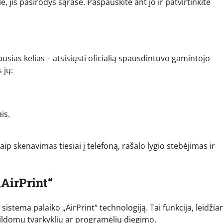
, jis pasirodys sąraše. Paspauskite ant jo ir patvirtinkite
sias kelias – atsisiųsti oficialią spausdintuvo gamintojo
 jų:
is.
p skenavimas tiesiai į telefoną, rašalo lygio stebėjimas ir
„AirPrint“
istema palaiko „AirPrint“ technologiją. Tai funkcija, leidžian
ildomų tvarkyklių ar programėlių diegimo.