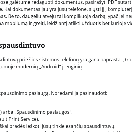
juose galėtume redaguoti dokumentus, pasirašyti PDF sutarti
Kai dokumentas jau yra jūsų telefone, siųsti jį į kompiuterį
s. Be to, daugeliu atvejų tai komplikuoja darbą, ypač jei ne
 mobilumą ir greitį, leidžiantį atlikti užduotis bet kurioje vi
 spausdintuvo
usdintuvą prie šios sistemos telefonų yra gana paprasta. „Go
gumoje modernių „Android“ įrenginių.
spausdinimo paslaugą. Norėdami ja pasinaudoti:
ng) arba „Spausdinimo paslaugos“.
lt Print Service).
iškai pradės ieškoti jūsų tinkle esančių spausdintuvų.