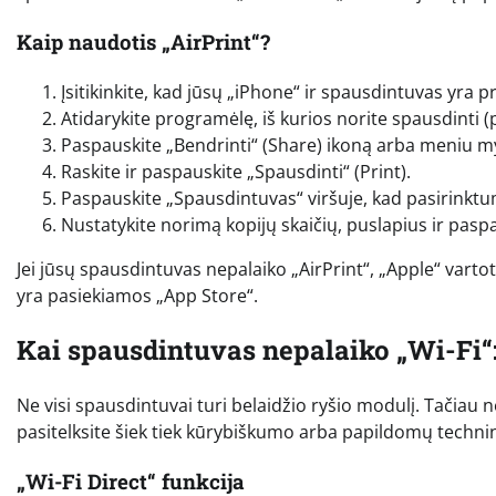
Kaip naudotis „AirPrint“?
Įsitikinkite, kad jūsų „iPhone“ ir spausdintuvas yra pri
Atidarykite programėlę, iš kurios norite spausdinti (pvz
Paspauskite „Bendrinti“ (Share) ikoną arba meniu mygt
Raskite ir paspauskite „Spausdinti“ (Print).
Paspauskite „Spausdintuvas“ viršuje, kad pasirinktum
Nustatykite norimą kopijų skaičių, puslapius ir pas
Jei jūsų spausdintuvas nepalaiko „AirPrint“, „Apple“ vartot
yra pasiekiamos „App Store“.
Kai spausdintuvas nepalaiko „Wi-Fi“:
Ne visi spausdintuvai turi belaidžio ryšio modulį. Tačiau net
pasitelksite šiek tiek kūrybiškumo arba papildomų techn
„Wi-Fi Direct“ funkcija