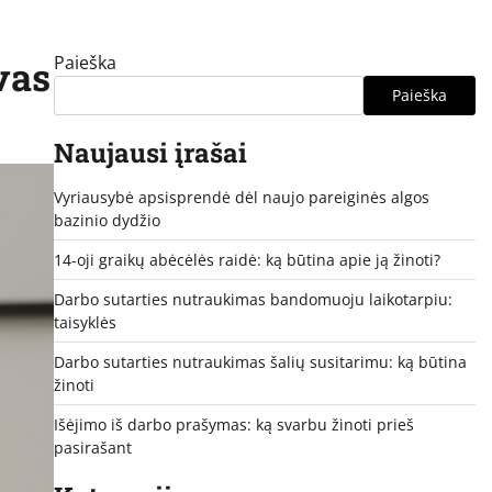
Paieška
vas
Paieška
Naujausi įrašai
Vyriausybė apsisprendė dėl naujo pareiginės algos
bazinio dydžio
14-oji graikų abėcėlės raidė: ką būtina apie ją žinoti?
Darbo sutarties nutraukimas bandomuoju laikotarpiu:
taisyklės
Darbo sutarties nutraukimas šalių susitarimu: ką būtina
žinoti
Išėjimo iš darbo prašymas: ką svarbu žinoti prieš
pasirašant