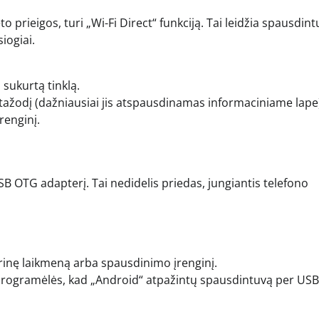
o prieigos, turi „Wi-Fi Direct“ funkciją. Tai leidžia spausdint
siogiai.
sukurtą tinklą.
ažodį (dažniausiai jis atspausdinamas informaciniame lape
renginį.
USB OTG adapterį. Tai nedidelis priedas, jungiantis telefono
šorinę laikmeną arba spausdinimo įrenginį.
ų programėlės, kad „Android“ atpažintų spausdintuvą per USB