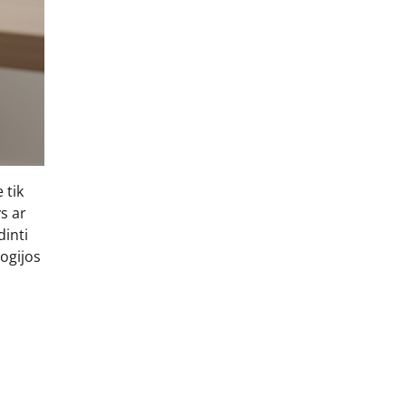
 tik
s ar
dinti
logijos