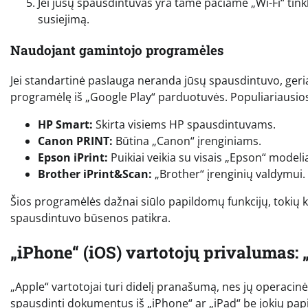
Jei jūsų spausdintuvas yra tame pačiame „Wi-Fi“ tinkle
susiejimą.
Naudojant gamintojo programėles
Jei standartinė paslauga neranda jūsų spausdintuvo, geriau
programėlę iš „Google Play“ parduotuvės. Populiariausios
HP Smart:
Skirta visiems HP spausdintuvams.
Canon PRINT:
Būtina „Canon“ įrenginiams.
Epson iPrint:
Puikiai veikia su visais „Epson“ modelia
Brother iPrint&Scan:
„Brother“ įrenginių valdymui.
Šios programėlės dažnai siūlo papildomų funkcijų, tokių kai
spausdintuvo būsenos patikra.
„iPhone“ (iOS) vartotojų privalumas: 
„Apple“ vartotojai turi didelį pranašumą, nes jų operacinė s
spausdinti dokumentus iš „iPhone“ ar „iPad“ be jokių pap