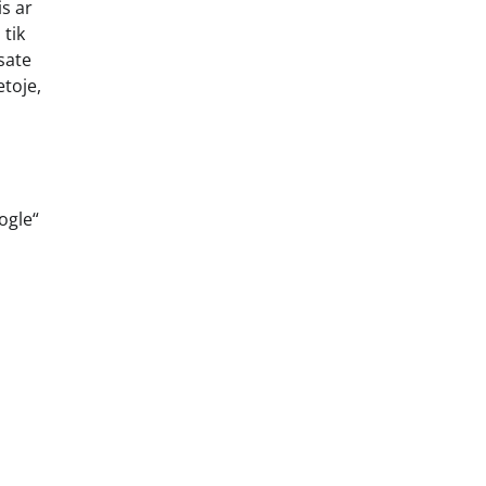
s ar
 tik
sate
etoje,
ogle“