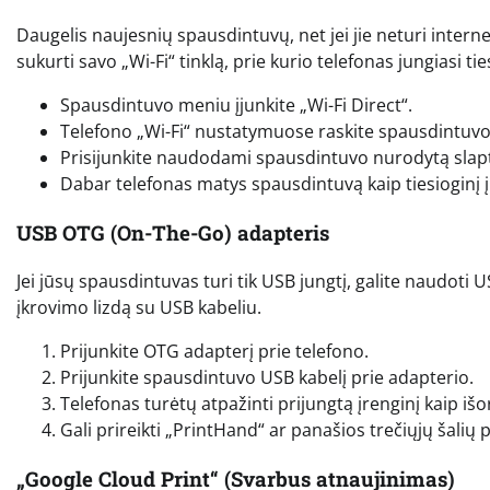
Daugelis naujesnių spausdintuvų, net jei jie neturi internet
sukurti savo „Wi-Fi“ tinklą, prie kurio telefonas jungiasi tie
Spausdintuvo meniu įjunkite „Wi-Fi Direct“.
Telefono „Wi-Fi“ nustatymuose raskite spausdintuvo 
Prisijunkite naudodami spausdintuvo nurodytą slapt
Dabar telefonas matys spausdintuvą kaip tiesioginį į
USB OTG (On-The-Go) adapteris
Jei jūsų spausdintuvas turi tik USB jungtį, galite naudoti 
įkrovimo lizdą su USB kabeliu.
Prijunkite OTG adapterį prie telefono.
Prijunkite spausdintuvo USB kabelį prie adapterio.
Telefonas turėtų atpažinti prijungtą įrenginį kaip i
Gali prireikti „PrintHand“ ar panašios trečiųjų šali
„Google Cloud Print“ (Svarbus atnaujinimas)