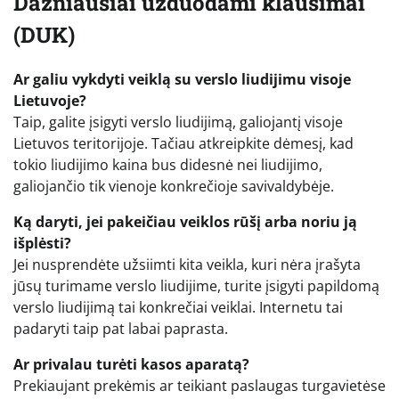
Dažniausiai užduodami klausimai
(DUK)
Ar galiu vykdyti veiklą su verslo liudijimu visoje
Lietuvoje?
Taip, galite įsigyti verslo liudijimą, galiojantį visoje
Lietuvos teritorijoje. Tačiau atkreipkite dėmesį, kad
tokio liudijimo kaina bus didesnė nei liudijimo,
galiojančio tik vienoje konkrečioje savivaldybėje.
Ką daryti, jei pakeičiau veiklos rūšį arba noriu ją
išplėsti?
Jei nusprendėte užsiimti kita veikla, kuri nėra įrašyta
jūsų turimame verslo liudijime, turite įsigyti papildomą
verslo liudijimą tai konkrečiai veiklai. Internetu tai
padaryti taip pat labai paprasta.
Ar privalau turėti kasos aparatą?
Prekiaujant prekėmis ar teikiant paslaugas turgavietėse