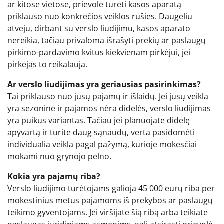
ar kitose vietose, prievolė turėti kasos aparatą
priklauso nuo konkrečios veiklos rūšies. Daugeliu
atveju, dirbant su verslo liudijimu, kasos aparato
nereikia, tačiau privaloma išrašyti prekių ar paslaugų
pirkimo-pardavimo kvitus kiekvienam pirkėjui, jei
pirkėjas to reikalauja.
Ar verslo liudijimas yra geriausias pasirinkimas?
Tai priklauso nuo jūsų pajamų ir išlaidų. Jei jūsų veikla
yra sezoninė ir pajamos nėra didelės, verslo liudijimas
yra puikus variantas. Tačiau jei planuojate didelę
apyvartą ir turite daug sąnaudų, verta pasidomėti
individualia veikla pagal pažymą, kurioje mokesčiai
mokami nuo grynojo pelno.
Kokia yra pajamų riba?
Verslo liudijimo turėtojams galioja 45 000 eurų riba per
mokestinius metus pajamoms iš prekybos ar paslaugų
teikimo gyventojams. Jei viršijate šią ribą arba teikiate