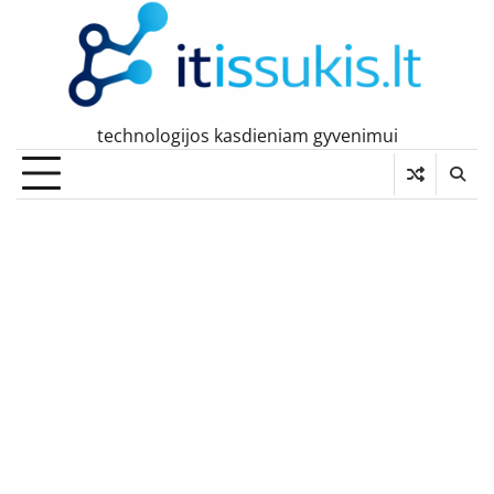
Skip
to
content
technologijos kasdieniam gyvenimui