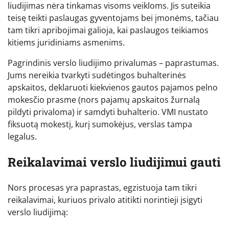
liudijimas nėra tinkamas visoms veikloms. Jis suteikia
teisę teikti paslaugas gyventojams bei įmonėms, tačiau
tam tikri apribojimai galioja, kai paslaugos teikiamos
kitiems juridiniams asmenims.
Pagrindinis verslo liudijimo privalumas – paprastumas.
Jums nereikia tvarkyti sudėtingos buhalterinės
apskaitos, deklaruoti kiekvienos gautos pajamos pelno
mokesčio prasme (nors pajamų apskaitos žurnalą
pildyti privaloma) ir samdyti buhalterio. VMI nustato
fiksuotą mokestį, kurį sumokėjus, verslas tampa
legalus.
Reikalavimai verslo liudijimui gauti
Nors procesas yra paprastas, egzistuoja tam tikri
reikalavimai, kuriuos privalo atitikti norintieji įsigyti
verslo liudijimą: