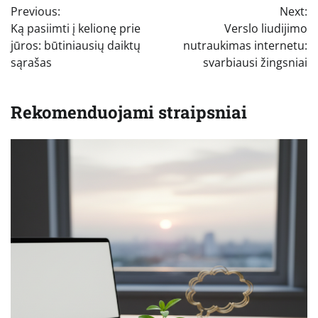
Previous:
Next:
tarp
Ką pasiimti į kelionę prie
Verslo liudijimo
įrašų
jūros: būtiniausių daiktų
nutraukimas internetu:
sąrašas
svarbiausi žingsniai
Rekomenduojami straipsniai