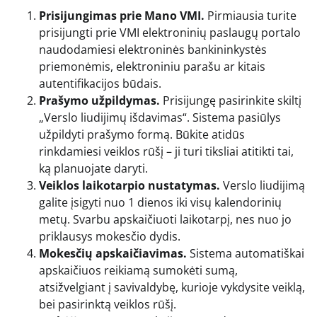
Prisijungimas prie Mano VMI.
Pirmiausia turite
prisijungti prie VMI elektroninių paslaugų portalo
naudodamiesi elektroninės bankininkystės
priemonėmis, elektroniniu parašu ar kitais
autentifikacijos būdais.
Prašymo užpildymas.
Prisijungę pasirinkite skiltį
„Verslo liudijimų išdavimas“. Sistema pasiūlys
užpildyti prašymo formą. Būkite atidūs
rinkdamiesi veiklos rūšį – ji turi tiksliai atitikti tai,
ką planuojate daryti.
Veiklos laikotarpio nustatymas.
Verslo liudijimą
galite įsigyti nuo 1 dienos iki visų kalendorinių
metų. Svarbu apskaičiuoti laikotarpį, nes nuo jo
priklausys mokesčio dydis.
Mokesčių apskaičiavimas.
Sistema automatiškai
apskaičiuos reikiamą sumokėti sumą,
atsižvelgiant į savivaldybę, kurioje vykdysite veiklą,
bei pasirinktą veiklos rūšį.