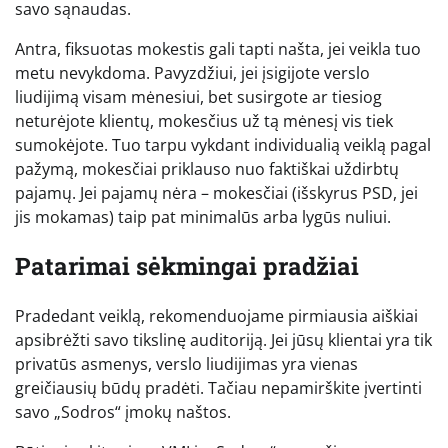
savo sąnaudas.
Antra, fiksuotas mokestis gali tapti našta, jei veikla tuo
metu nevykdoma. Pavyzdžiui, jei įsigijote verslo
liudijimą visam mėnesiui, bet susirgote ar tiesiog
neturėjote klientų, mokesčius už tą mėnesį vis tiek
sumokėjote. Tuo tarpu vykdant individualią veiklą pagal
pažymą, mokesčiai priklauso nuo faktiškai uždirbtų
pajamų. Jei pajamų nėra – mokesčiai (išskyrus PSD, jei
jis mokamas) taip pat minimalūs arba lygūs nuliui.
Patarimai sėkmingai pradžiai
Pradedant veiklą, rekomenduojame pirmiausia aiškiai
apsibrėžti savo tikslinę auditoriją. Jei jūsų klientai yra tik
privatūs asmenys, verslo liudijimas yra vienas
greičiausių būdų pradėti. Tačiau nepamirškite įvertinti
savo „Sodros“ įmokų naštos.