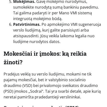
Mokėjimas.
Gavę mokėjimo nurodymus,
sumokėkite nurodytą sumą bankiniu pavedimu.
Tai galima padaryti ir per Mano VMI sistemą
integruotą mokėjimo būdą.
Patvirtinimas.
Po apmokėjimo VMI sugeneruoja
verslo liudijimą, kurį galite parsisiųsti arba
atsispausdinti. Jūsų veikla laikoma legalia nuo
liudijime nurodytos datos.
Mokesčiai ir įmokos: ką reikia
žinoti?
Pradėjus veiklą su verslo liudijimu, mokami ne tik
pajamų mokesčiai, bet ir valstybinio socialinio
draudimo (VSD) bei privalomojo sveikatos draudimo
(PSD) įmokos „Sodrai“. Tai yra svarbi detalė, apie kurią
neretai pamiršta pradedantieji verslininkai.