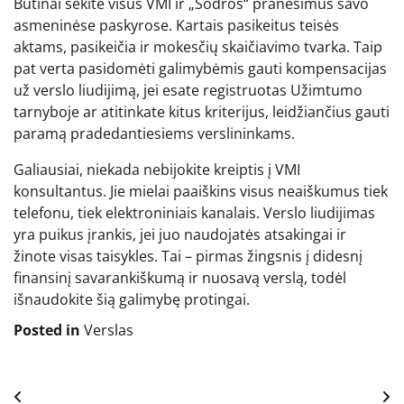
Būtinai sekite visus VMI ir „Sodros“ pranešimus savo
asmeninėse paskyrose. Kartais pasikeitus teisės
aktams, pasikeičia ir mokesčių skaičiavimo tvarka. Taip
pat verta pasidomėti galimybėmis gauti kompensacijas
už verslo liudijimą, jei esate registruotas Užimtumo
tarnyboje ar atitinkate kitus kriterijus, leidžiančius gauti
paramą pradedantiesiems verslininkams.
Galiausiai, niekada nebijokite kreiptis į VMI
konsultantus. Jie mielai paaiškins visus neaiškumus tiek
telefonu, tiek elektroniniais kanalais. Verslo liudijimas
yra puikus įrankis, jei juo naudojatės atsakingai ir
žinote visas taisykles. Tai – pirmas žingsnis į didesnį
finansinį savarankiškumą ir nuosavą verslą, todėl
išnaudokite šią galimybę protingai.
Posted in
Verslas
Navigacija