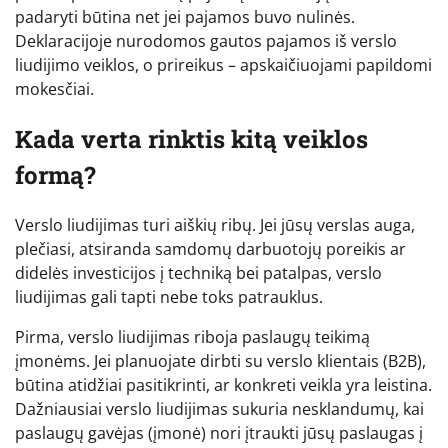
padaryti būtina net jei pajamos buvo nulinės.
Deklaracijoje nurodomos gautos pajamos iš verslo
liudijimo veiklos, o prireikus – apskaičiuojami papildomi
mokesčiai.
Kada verta rinktis kitą veiklos
formą?
Verslo liudijimas turi aiškių ribų. Jei jūsų verslas auga,
plečiasi, atsiranda samdomų darbuotojų poreikis ar
didelės investicijos į techniką bei patalpas, verslo
liudijimas gali tapti nebe toks patrauklus.
Pirma, verslo liudijimas riboja paslaugų teikimą
įmonėms. Jei planuojate dirbti su verslo klientais (B2B),
būtina atidžiai pasitikrinti, ar konkreti veikla yra leistina.
Dažniausiai verslo liudijimas sukuria nesklandumų, kai
paslaugų gavėjas (įmonė) nori įtraukti jūsų paslaugas į