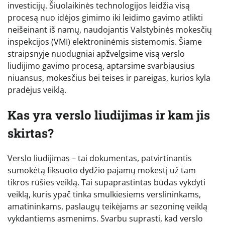
investicijų. Šiuolaikinės technologijos leidžia visą
procesą nuo idėjos gimimo iki leidimo gavimo atlikti
neišeinant iš namų, naudojantis Valstybinės mokesčių
inspekcijos (VMI) elektroninėmis sistemomis. Šiame
straipsnyje nuodugniai apžvelgsime visą verslo
liudijimo gavimo procesą, aptarsime svarbiausius
niuansus, mokesčius bei teises ir pareigas, kurios kyla
pradėjus veiklą.
Kas yra verslo liudijimas ir kam jis
skirtas?
Verslo liudijimas – tai dokumentas, patvirtinantis
sumokėtą fiksuoto dydžio pajamų mokestį už tam
tikros rūšies veiklą. Tai supaprastintas būdas vykdyti
veiklą, kuris ypač tinka smulkiesiems verslininkams,
amatininkams, paslaugų teikėjams ar sezoninę veiklą
vykdantiems asmenims. Svarbu suprasti, kad verslo