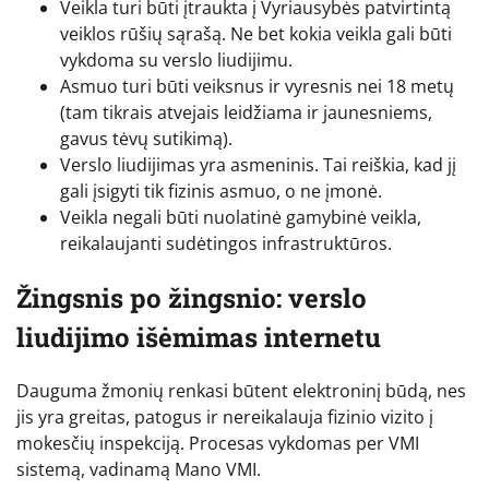
Veikla turi būti įtraukta į Vyriausybės patvirtintą
veiklos rūšių sąrašą. Ne bet kokia veikla gali būti
vykdoma su verslo liudijimu.
Asmuo turi būti veiksnus ir vyresnis nei 18 metų
(tam tikrais atvejais leidžiama ir jaunesniems,
gavus tėvų sutikimą).
Verslo liudijimas yra asmeninis. Tai reiškia, kad jį
gali įsigyti tik fizinis asmuo, o ne įmonė.
Veikla negali būti nuolatinė gamybinė veikla,
reikalaujanti sudėtingos infrastruktūros.
Žingsnis po žingsnio: verslo
liudijimo išėmimas internetu
Dauguma žmonių renkasi būtent elektroninį būdą, nes
jis yra greitas, patogus ir nereikalauja fizinio vizito į
mokesčių inspekciją. Procesas vykdomas per VMI
sistemą, vadinamą Mano VMI.