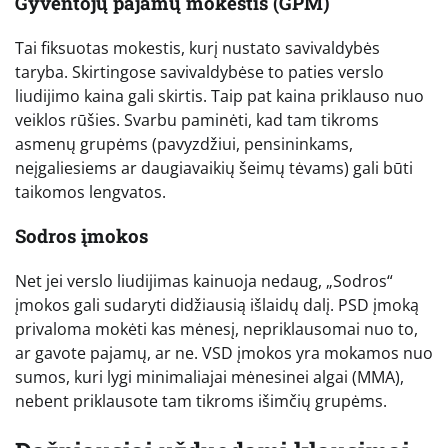
Gyventojų pajamų mokestis (GPM)
Tai fiksuotas mokestis, kurį nustato savivaldybės
taryba. Skirtingose savivaldybėse to paties verslo
liudijimo kaina gali skirtis. Taip pat kaina priklauso nuo
veiklos rūšies. Svarbu paminėti, kad tam tikroms
asmenų grupėms (pavyzdžiui, pensininkams,
neįgaliesiems ar daugiavaikių šeimų tėvams) gali būti
taikomos lengvatos.
Sodros įmokos
Net jei verslo liudijimas kainuoja nedaug, „Sodros“
įmokos gali sudaryti didžiausią išlaidų dalį. PSD įmoką
privaloma mokėti kas mėnesį, nepriklausomai nuo to,
ar gavote pajamų, ar ne. VSD įmokos yra mokamos nuo
sumos, kuri lygi minimaliajai mėnesinei algai (MMA),
nebent priklausote tam tikroms išimčių grupėms.