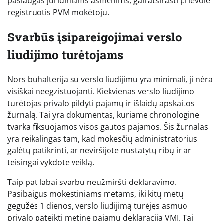
paslaugas juridiniams asmenims, gali atsirasti prievolė
registruotis PVM mokėtoju.
Svarbūs įsipareigojimai verslo
liudijimo turėtojams
Nors buhalterija su verslo liudijimu yra minimali, ji nėra
visiškai neegzistuojanti. Kiekvienas verslo liudijimo
turėtojas privalo pildyti pajamų ir išlaidų apskaitos
žurnalą. Tai yra dokumentas, kuriame chronologine
tvarka fiksuojamos visos gautos pajamos. Šis žurnalas
yra reikalingas tam, kad mokesčių administratorius
galėtų patikrinti, ar neviršijote nustatytų ribų ir ar
teisingai vykdote veiklą.
Taip pat labai svarbu neužmiršti deklaravimo.
Pasibaigus mokestiniams metams, iki kitų metų
gegužės 1 dienos, verslo liudijimą turėjęs asmuo
privalo pateikti metinę pajamų deklaraciją VMI. Tai