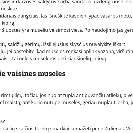
aisius ir daržoves šaldytuve arba sandariai uždengtuose ind
šmeskite.
ariais dangčiais. Jas išneškite kasdien, ypač vasaros metu, 
 kibirą.
šluostės yra muselių veisimosi vieta. Po naudojimo jas ger
itų saldžių gėrimų. Išsiliejusius skysčius nuvalykite iškart.
ų. Jei pastebite, kad muselės renkasi aplink vazoną, viršutin
s – tai neleis muselėms dėti kiaušinėlių į dirvą.
e vaisines museles
imtų ligų, tačiau jos nuolat tupia ant pūvančių atliekų, o vė
dėl maistą, ant kurio nutūpė muselės, geriau nuplauti arba, je
es?
, muselių skaičius turėtų smarkiai sumažėti per 2-4 dienas. Vis