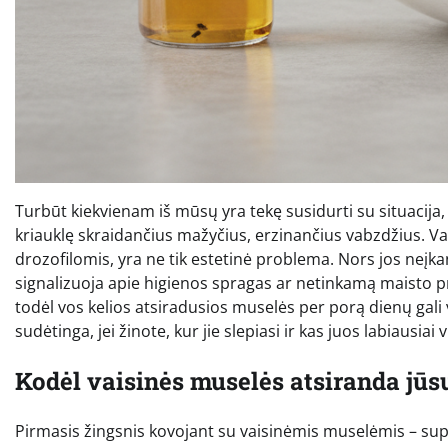
Turbūt kiekvienam iš mūsų yra tekę susidurti su situacija,
kriauklę skraidančius mažyčius, erzinančius vabzdžius. 
drozofilomis, yra ne tik estetinė problema. Nors jos neįkan
signalizuoja apie higienos spragas ar netinkamą maisto pr
todėl vos kelios atsiradusios muselės per porą dienų gali vir
sudėtinga, jei žinote, kur jie slepiasi ir kas juos labiausiai vi
Kodėl vaisinės muselės atsiranda jūs
Pirmasis žingsnis kovojant su vaisinėmis muselėmis – supr