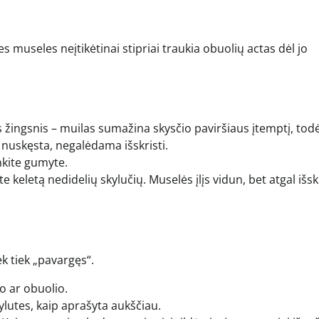
s museles neįtikėtinai stipriai traukia obuolių actas dėl jo
rbus žingsnis – muilas sumažina skysčio paviršiaus įtemptį, todė
ir nuskęsta, negalėdama išskristi.
inkite gumyte.
 keletą nedidelių skylučių. Muselės įlįs vidun, bet atgal išskr
iek tiek „pavargęs“.
o ar obuolio.
ylutes, kaip aprašyta aukščiau.