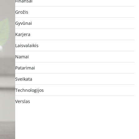
Finansai
Grožis
Gyvūnai
Karjera
Laisvalaikis
Namai
Patarimai
Sveikata
Technologijos
Verslas