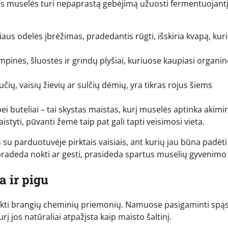
sinės muselės turi nepaprastą gebėjimą užuosti fermentuojant
aus odelės įbrėžimas, pradedantis rūgti, išskiria kvapą, kuri
pinės, šluostės ir grindų plyšiai, kuriuose kaupiasi organi
učių, vaisių žievių ar sulčių dėmių, yra tikras rojus šiems
bei buteliai – tai skystas maistas, kurį muselės aptinka akimi
istyti, pūvanti žemė taip pat gali tapti veisimosi vieta.
 su parduotuvėje pirktais vaisiais, ant kurių jau būna padėti
 pradeda nokti ar gesti, prasideda spartus muselių gyvenimo 
a ir pigu
pirkti brangių cheminių priemonių. Namuose pasigaminti spąs
rį jos natūraliai atpažįsta kaip maisto šaltinį.