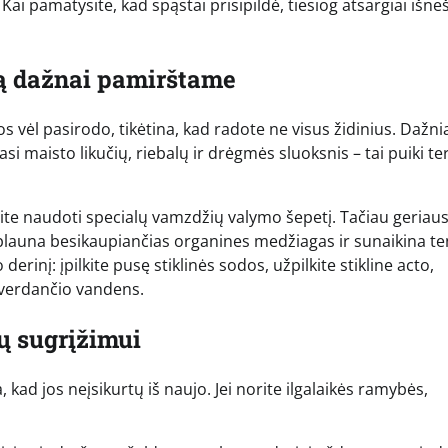
Kai pamatysite, kad spąstai prisipildė, tiesiog atsargiai išne
ią dažnai pamirštame
s vėl pasirodo, tikėtina, kad radote ne visus židinius. Dažni
i maisto likučių, riebalų ir drėgmės sluoksnis – tai puiki te
Galite naudoti specialų vamzdžių valymo šepetį. Tačiau geriau
 nuplauna besikaupiančias organines medžiagas ir sunaikina te
derinį: įpilkite pusę stiklinės sodos, užpilkite stikline acto,
u verdančio vandens.
ių sugrįžimui
kad jos neįsikurtų iš naujo. Jei norite ilgalaikės ramybės,