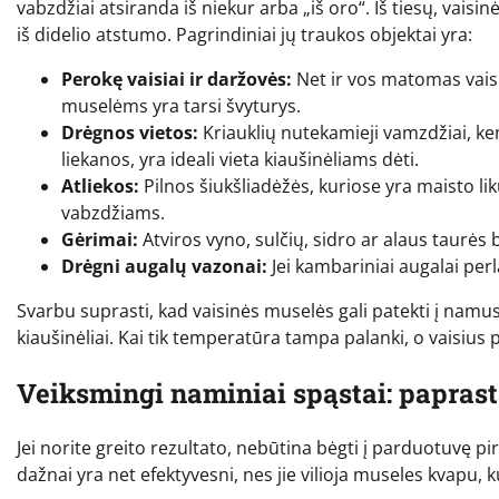
vabzdžiai atsiranda iš niekur arba „iš oro“. Iš tiesų, vai
iš didelio atstumo. Pagrindiniai jų traukos objektai yra:
Perokę vaisiai ir daržovės:
Net ir vos matomas vaisi
muselėms yra tarsi švyturys.
Drėgnos vietos:
Kriauklių nutekamieji vamzdžiai, kem
liekanos, yra ideali vieta kiaušinėliams dėti.
Atliekos:
Pilnos šiukšliadėžės, kuriose yra maisto lik
vabzdžiams.
Gėrimai:
Atviros vyno, sulčių, sidro ar alaus taurės 
Drėgni augalų vazonai:
Jei kambariniai augalai perla
Svarbu suprasti, kad vaisinės muselės gali patekti į namus
kiaušinėliai. Kai tik temperatūra tampa palanki, o vaisius
Veiksmingi naminiai spąstai: paprast
Jei norite greito rezultato, nebūtina bėgti į parduotuvę 
dažnai yra net efektyvesni, nes jie vilioja museles kvapu, ku