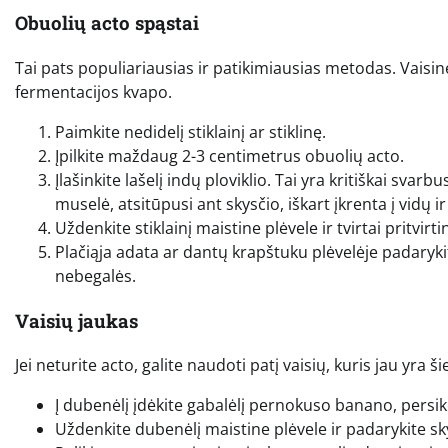
Obuolių acto spąstai
Tai pats populiariausias ir patikimiausias metodas. Vaisine
fermentacijos kvapo.
Paimkite nedidelį stiklainį ar stiklinę.
Įpilkite maždaug 2-3 centimetrus obuolių acto.
Įlašinkite lašelį indų ploviklio. Tai yra kritiškai sva
muselė, atsitūpusi ant skysčio, iškart įkrenta į vidų 
Uždenkite stiklainį maistine plėvele ir tvirtai pritvirt
Plačiąja adata ar dantų krapštuku plėvelėje padarykite
nebegalės.
Vaisių jaukas
Jei neturite acto, galite naudoti patį vaisių, kuris jau yra š
Į dubenėlį įdėkite gabalėlį pernokuso banano, persik
Uždenkite dubenėlį maistine plėvele ir padarykite sk