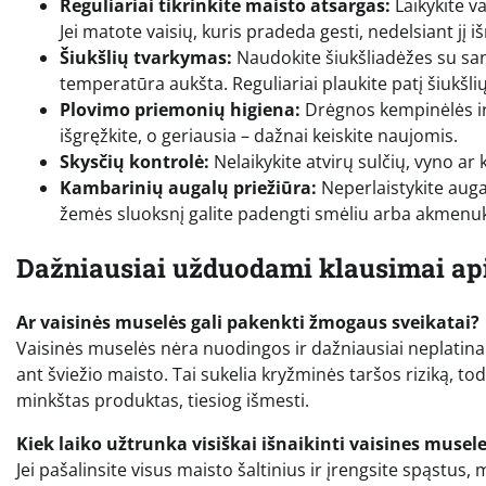
Reguliariai tikrinkite maisto atsargas:
Laikykite v
Jei matote vaisių, kuris pradeda gesti, nedelsiant jį i
Šiukšlių tvarkymas:
Naudokite šiukšliadėžes su sand
temperatūra aukšta. Reguliariai plaukite patį šiukšlių
Plovimo priemonių higiena:
Drėgnos kempinėlės ir 
išgręžkite, o geriausia – dažnai keiskite naujomis.
Skysčių kontrolė:
Nelaikykite atvirų sulčių, vyno ar k
Kambarinių augalų priežiūra:
Neperlaistykite augal
žemės sluoksnį galite padengti smėliu arba akmenukai
Dažniausiai užduodami klausimai api
Ar vaisinės muselės gali pakenkti žmogaus sveikatai?
Vaisinės muselės nėra nuodingos ir dažniausiai neplatina r
ant šviežio maisto. Tai sukelia kryžminės taršos riziką, to
minkštas produktas, tiesiog išmesti.
Kiek laiko užtrunka visiškai išnaikinti vaisines musel
Jei pašalinsite visus maisto šaltinius ir įrengsite spąstus