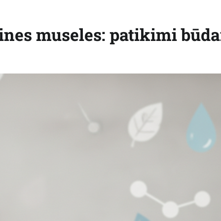
sines museles: patikimi būda