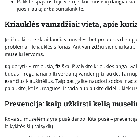
Palikite spąstus toje vietoje, kur muselių daugiausia. 
juos į lauką arba sunaikinkite.
Kriauklės vamzdžiai: vieta, apie kur
Jei išnaikinote skraidančias museles, bet po poros dienų jo
problema – kriauklės sifonas. Ant vamzdžių sienelių kaupias
muselių lervoms.
Ką daryti? Pirmiausia, fiziškai išvalykite kriauklės angą. 
būdas – reguliariai pilti verdantį vandenį į kriauklę. Tai
esančius kiaušinėlius. Taip pat galite naudoti sodos ir acto 
palaukite, kol sureaguos, ir tada nuplaukite dideliu kieki
Prevencija: kaip užkirsti kelią musel
Kova su muselėmis yra pusė darbo. Kita pusė – prevencija, 
laikykitės šių taisyklių: