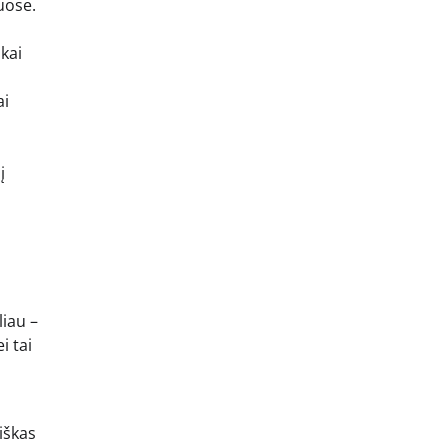
uose.
kai
ai
į
liau –
i tai
iškas