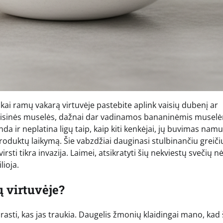
 kai ramų vakarą virtuvėje pastebite aplink vaisių dubenį ar
Vaisinės muselės, dažnai dar vadinamos bananinėmis muselė
da ir neplatina ligų taip, kaip kiti kenkėjai, jų buvimas nam
oduktų laikymą. Šie vabzdžiai dauginasi stulbinančiu greiči
sti tikra invazija. Laimei, atsikratyti šių nekviestų svečių nė
lioja.
ų virtuvėje?
asti, kas jas traukia. Daugelis žmonių klaidingai mano, kad 