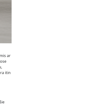
mis ar
uose
u,
ra itin
šie