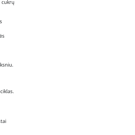
į cukrų
s
nės
rksniu.
ciklas.
tai