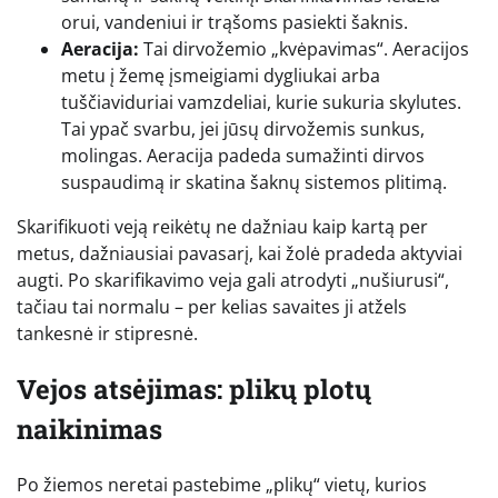
orui, vandeniui ir trąšoms pasiekti šaknis.
Aeracija:
Tai dirvožemio „kvėpavimas“. Aeracijos
metu į žemę įsmeigiami dygliukai arba
tuščiaviduriai vamzdeliai, kurie sukuria skylutes.
Tai ypač svarbu, jei jūsų dirvožemis sunkus,
molingas. Aeracija padeda sumažinti dirvos
suspaudimą ir skatina šaknų sistemos plitimą.
Skarifikuoti veją reikėtų ne dažniau kaip kartą per
metus, dažniausiai pavasarį, kai žolė pradeda aktyviai
augti. Po skarifikavimo veja gali atrodyti „nušiurusi“,
tačiau tai normalu – per kelias savaites ji atžels
tankesnė ir stipresnė.
Vejos atsėjimas: plikų plotų
naikinimas
Po žiemos neretai pastebime „plikų“ vietų, kurios