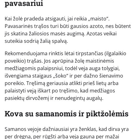
pavasariui
Kai žolė pradeda atsigauti, jai reikia „maisto“.
Pavasarinės trąšos turi būti gausios azoto, nes būtent
jis skatina žaliosios masės augimą. Azotas veikai
suteikia sodrią žalią spalvą.
Rekomenduojama rinktis lėtai tirpstančias (ilgalaikio
poveikio) trąšas. Jos aprūpina žolę maistinėmis
medžiagomis palaipsniui, todėl veja auga tolygiai,
išvengiama staigaus „šoko“ ir per dažno šienavimo
poreikio. Tręšimą geriausia atlikti prieš lietų arba
palaistyti veją iškart po tręšimo, kad medžiagos
pasiektų dirvožemį ir nenudegintų augalų.
Kova su samanomis ir piktžolėmis
Samanos vejoje dažniausiai yra ženklas, kad dirva yra
per drėgna, per rūgšti arba veja gauna per mažai