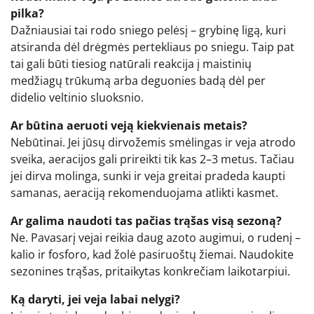
pilka?
Dažniausiai tai rodo sniego pelėsį – grybinę ligą, kuri
atsiranda dėl drėgmės pertekliaus po sniegu. Taip pat
tai gali būti tiesiog natūrali reakcija į maistinių
medžiagų trūkumą arba deguonies badą dėl per
didelio veltinio sluoksnio.
Ar būtina aeruoti veją kiekvienais metais?
Nebūtinai. Jei jūsų dirvožemis smėlingas ir veja atrodo
sveika, aeracijos gali prireikti tik kas 2–3 metus. Tačiau
jei dirva molinga, sunki ir veja greitai pradeda kaupti
samanas, aeraciją rekomenduojama atlikti kasmet.
Ar galima naudoti tas pačias trąšas visą sezoną?
Ne. Pavasarį vejai reikia daug azoto augimui, o rudenį –
kalio ir fosforo, kad žolė pasiruoštų žiemai. Naudokite
sezonines trąšas, pritaikytas konkrečiam laikotarpiui.
Ką daryti, jei veja labai nelygi?