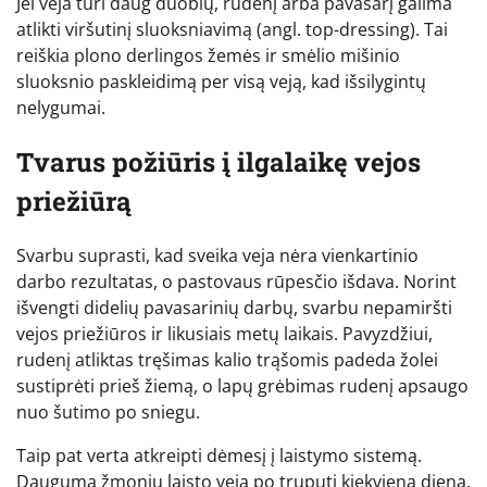
Jei veja turi daug duobių, rudenį arba pavasarį galima
atlikti viršutinį sluoksniavimą (angl. top-dressing). Tai
reiškia plono derlingos žemės ir smėlio mišinio
sluoksnio paskleidimą per visą veją, kad išsilygintų
nelygumai.
Tvarus požiūris į ilgalaikę vejos
priežiūrą
Svarbu suprasti, kad sveika veja nėra vienkartinio
darbo rezultatas, o pastovaus rūpesčio išdava. Norint
išvengti didelių pavasarinių darbų, svarbu nepamiršti
vejos priežiūros ir likusiais metų laikais. Pavyzdžiui,
rudenį atliktas tręšimas kalio trąšomis padeda žolei
sustiprėti prieš žiemą, o lapų grėbimas rudenį apsaugo
nuo šutimo po sniegu.
Taip pat verta atkreipti dėmesį į laistymo sistemą.
Dauguma žmonių laisto veją po truputį kiekvieną dieną.