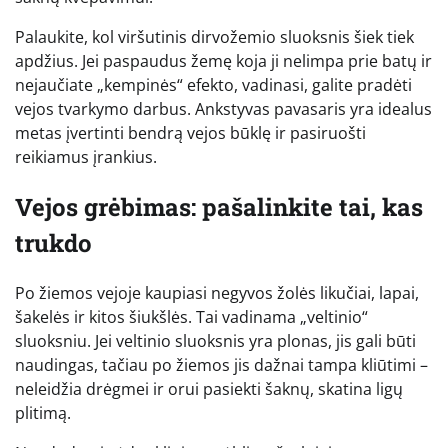
Palaukite, kol viršutinis dirvožemio sluoksnis šiek tiek
apdžius. Jei paspaudus žemę koja ji nelimpa prie batų ir
nejaučiate „kempinės“ efekto, vadinasi, galite pradėti
vejos tvarkymo darbus. Ankstyvas pavasaris yra idealus
metas įvertinti bendrą vejos būklę ir pasiruošti
reikiamus įrankius.
Vejos grėbimas: pašalinkite tai, kas
trukdo
Po žiemos vejoje kaupiasi negyvos žolės likučiai, lapai,
šakelės ir kitos šiukšlės. Tai vadinama „veltinio“
sluoksniu. Jei veltinio sluoksnis yra plonas, jis gali būti
naudingas, tačiau po žiemos jis dažnai tampa kliūtimi –
neleidžia drėgmei ir orui pasiekti šaknų, skatina ligų
plitimą.