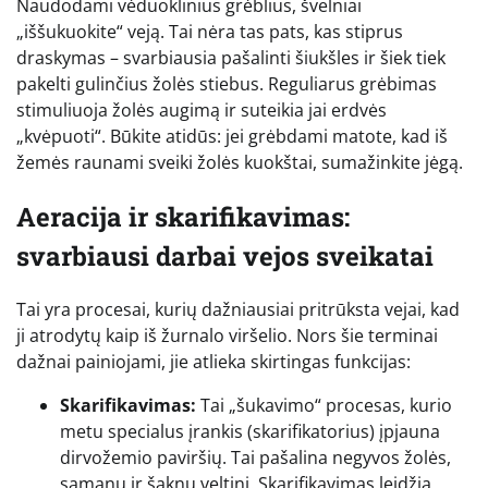
Naudodami vėduoklinius grėblius, švelniai
„iššukuokite“ veją. Tai nėra tas pats, kas stiprus
draskymas – svarbiausia pašalinti šiukšles ir šiek tiek
pakelti gulinčius žolės stiebus. Reguliarus grėbimas
stimuliuoja žolės augimą ir suteikia jai erdvės
„kvėpuoti“. Būkite atidūs: jei grėbdami matote, kad iš
žemės raunami sveiki žolės kuokštai, sumažinkite jėgą.
Aeracija ir skarifikavimas:
svarbiausi darbai vejos sveikatai
Tai yra procesai, kurių dažniausiai pritrūksta vejai, kad
ji atrodytų kaip iš žurnalo viršelio. Nors šie terminai
dažnai painiojami, jie atlieka skirtingas funkcijas:
Skarifikavimas:
Tai „šukavimo“ procesas, kurio
metu specialus įrankis (skarifikatorius) įpjauna
dirvožemio paviršių. Tai pašalina negyvos žolės,
samanų ir šaknų veltinį. Skarifikavimas leidžia