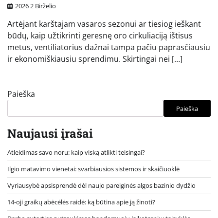
2026 2 Birželio
Artėjant karštajam vasaros sezonui ar tiesiog ieškant
būdų, kaip užtikrinti geresnę oro cirkuliaciją ištisus
metus, ventiliatorius dažnai tampa pačiu paprasčiausiu
ir ekonomiškiausiu sprendimu. Skirtingai nei […]
Paieška
Paieška
Naujausi įrašai
Atleidimas savo noru: kaip viską atlikti teisingai?
Ilgio matavimo vienetai: svarbiausios sistemos ir skaičiuoklė
Vyriausybė apsisprendė dėl naujo pareiginės algos bazinio dydžio
14-oji graikų abėcėlės raidė: ką būtina apie ją žinoti?