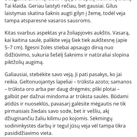
Tai klaida. Geriau laistyti rečiau, bet gausiai. Gilus
laistymas skatina šaknis augti gilyn į žemę, todėl veja
tampa atsparesnė vasaros sausroms.
Kitas svarbus aspektas yra žoliapjovės aukštis. Vasarą,
kai kaitina saulė, palikite veją šiek tiek aukštesnę (apie
5–7 cm). Ilgesni žolės stiebai apsaugo dirvą nuo
išdžiūvimo, sukuria šešėlį šaknims ir natūraliai slopina
piktžolių augimą.
Galiausiai, stebėkite savo veją. Ji pati pasakys, ko jai
reikia. Geltonuojantys lapeliai – trūksta azoto; samanos
– trūksta oro arba per daug drėgmės; pliki plotai –
galbūt per dažnai mindoma ar trūksta saulės. Būdami
atidūs ir nuoseklūs, pavasarį galėsite mėgautis ne tik
pirmaisiais žiedais savo sode, bet ir vešliu, akį
džiuginančiu žaliu kilimu po kojomis. Sėkmingų
sodininkystės darbų ir tegul jūsų veja vėl tampa tikra
pasididžiavimo vieta.