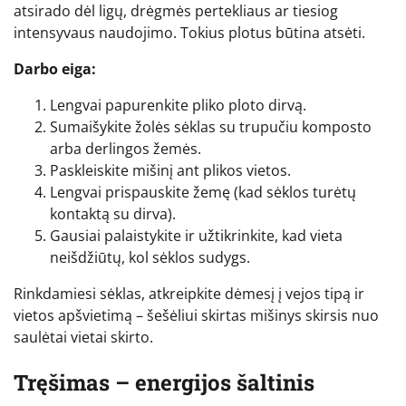
atsirado dėl ligų, drėgmės pertekliaus ar tiesiog
intensyvaus naudojimo. Tokius plotus būtina atsėti.
Darbo eiga:
Lengvai papurenkite pliko ploto dirvą.
Sumaišykite žolės sėklas su trupučiu komposto
arba derlingos žemės.
Paskleiskite mišinį ant plikos vietos.
Lengvai prispauskite žemę (kad sėklos turėtų
kontaktą su dirva).
Gausiai palaistykite ir užtikrinkite, kad vieta
neišdžiūtų, kol sėklos sudygs.
Rinkdamiesi sėklas, atkreipkite dėmesį į vejos tipą ir
vietos apšvietimą – šešėliui skirtas mišinys skirsis nuo
saulėtai vietai skirto.
Tręšimas – energijos šaltinis