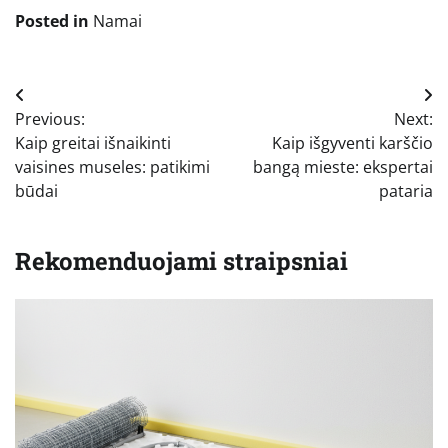
Posted in
Namai
Navigacija
Previous:
Next:
tarp
Kaip greitai išnaikinti
Kaip išgyventi karščio
įrašų
vaisines museles: patikimi
bangą mieste: ekspertai
būdai
pataria
Rekomenduojami straipsniai