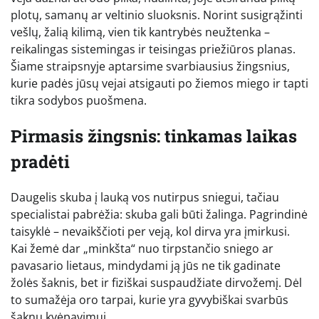
plotų, samanų ar veltinio sluoksnis. Norint susigrąžinti
vešlų, žalią kilimą, vien tik kantrybės neužtenka –
reikalingas sistemingas ir teisingas priežiūros planas.
Šiame straipsnyje aptarsime svarbiausius žingsnius,
kurie padės jūsų vejai atsigauti po žiemos miego ir tapti
tikra sodybos puošmena.
Pirmasis žingsnis: tinkamas laikas
pradėti
Daugelis skuba į lauką vos nutirpus sniegui, tačiau
specialistai pabrėžia: skuba gali būti žalinga. Pagrindinė
taisyklė – nevaikščioti per veją, kol dirva yra įmirkusi.
Kai žemė dar „minkšta“ nuo tirpstančio sniego ar
pavasario lietaus, mindydami ją jūs ne tik gadinate
žolės šaknis, bet ir fiziškai suspaudžiate dirvožemį. Dėl
to sumažėja oro tarpai, kurie yra gyvybiškai svarbūs
šaknų kvėpavimui.