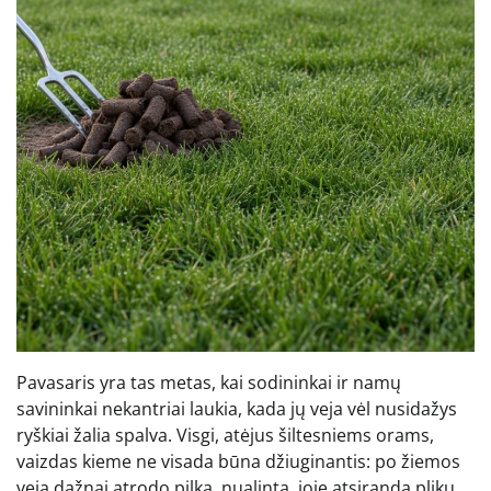
Pavasaris yra tas metas, kai sodininkai ir namų
savininkai nekantriai laukia, kada jų veja vėl nusidažys
ryškiai žalia spalva. Visgi, atėjus šiltesniems orams,
vaizdas kieme ne visada būna džiuginantis: po žiemos
veja dažnai atrodo pilka, nualinta, joje atsiranda plikų