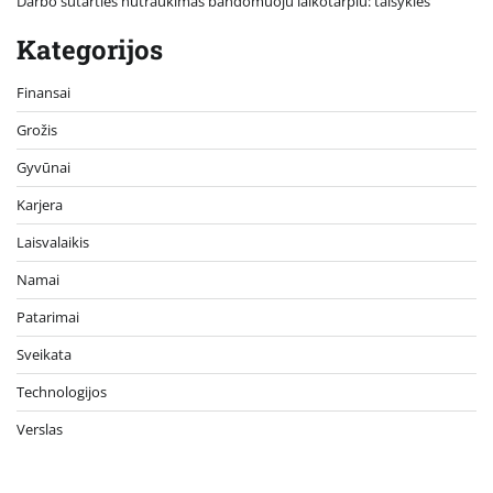
Darbo sutarties nutraukimas bandomuoju laikotarpiu: taisyklės
Kategorijos
Finansai
Grožis
Gyvūnai
Karjera
Laisvalaikis
Namai
Patarimai
Sveikata
Technologijos
Verslas