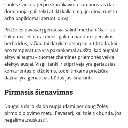
saulės šviesos. Jei po skarifikavimo samanos vis dar
dominuoja, gali tekti atlikti kalkinimą (jei dirva rūgšti)
arba papildomai aeruoti dirvą.
Piktžoles pavasarį geriausia šalinti mechaniškai – su
šaknimis. Jei plotai dideli, galima naudoti specialius
herbicidus, tačiau tai darykite atsargiai ir tik tada, kai
oro temperatūra yra pakankamai aukšta, kad augalai
aktyviai augtų – tuomet cheminės priemonės veikia
efektyviausiai. Visgi, tanki ir stipri veja yra geriausias
konkurentas piktžolėms, todėl tinkama priežiūra
dažnai yra geriausias būdas jas išnaikinti.
Pirmasis šienavimas
Daugelis daro klaidą nupjaudami per daug žolės
pirmojo pjovimo metu. Pavasarį, kai žolė tik bunda, jos
negalima „nuskusti“.