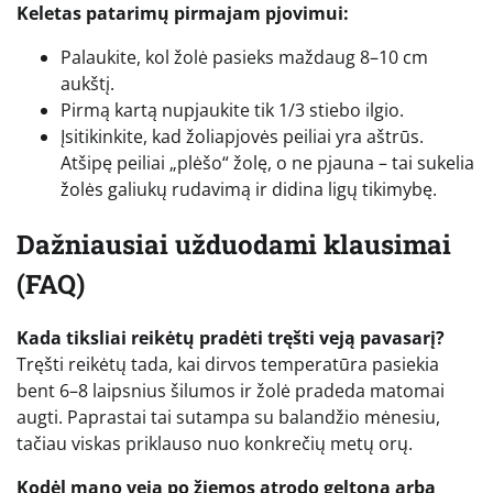
Keletas patarimų pirmajam pjovimui:
Palaukite, kol žolė pasieks maždaug 8–10 cm
aukštį.
Pirmą kartą nupjaukite tik 1/3 stiebo ilgio.
Įsitikinkite, kad žoliapjovės peiliai yra aštrūs.
Atšipę peiliai „plėšo“ žolę, o ne pjauna – tai sukelia
žolės galiukų rudavimą ir didina ligų tikimybę.
Dažniausiai užduodami klausimai
(FAQ)
Kada tiksliai reikėtų pradėti tręšti veją pavasarį?
Tręšti reikėtų tada, kai dirvos temperatūra pasiekia
bent 6–8 laipsnius šilumos ir žolė pradeda matomai
augti. Paprastai tai sutampa su balandžio mėnesiu,
tačiau viskas priklauso nuo konkrečių metų orų.
Kodėl mano veja po žiemos atrodo geltona arba