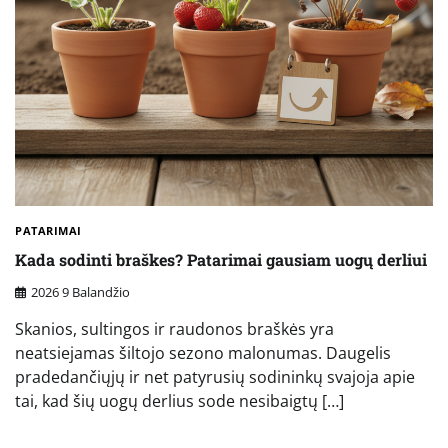
PATARIMAI
Kada sodinti braškes? Patarimai gausiam uogų derliui
2026 9 Balandžio
Skanios, sultingos ir raudonos braškės yra
neatsiejamas šiltojo sezono malonumas. Daugelis
pradedančiųjų ir net patyrusių sodininkų svajoja apie
tai, kad šių uogų derlius sode nesibaigtų […]