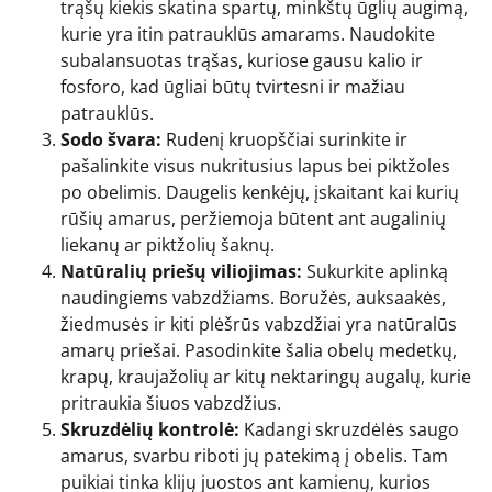
trąšų kiekis skatina spartų, minkštų ūglių augimą,
kurie yra itin patrauklūs amarams. Naudokite
subalansuotas trąšas, kuriose gausu kalio ir
fosforo, kad ūgliai būtų tvirtesni ir mažiau
patrauklūs.
Sodo švara:
Rudenį kruopščiai surinkite ir
pašalinkite visus nukritusius lapus bei piktžoles
po obelimis. Daugelis kenkėjų, įskaitant kai kurių
rūšių amarus, peržiemoja būtent ant augalinių
liekanų ar piktžolių šaknų.
Natūralių priešų viliojimas:
Sukurkite aplinką
naudingiems vabzdžiams. Boružės, auksaakės,
žiedmusės ir kiti plėšrūs vabzdžiai yra natūralūs
amarų priešai. Pasodinkite šalia obelų medetkų,
krapų, kraujažolių ar kitų nektaringų augalų, kurie
pritraukia šiuos vabzdžius.
Skruzdėlių kontrolė:
Kadangi skruzdėlės saugo
amarus, svarbu riboti jų patekimą į obelis. Tam
puikiai tinka klijų juostos ant kamienų, kurios