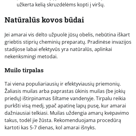
užkerta kelią skruzdėlėms kopti į viršų.
Natūralūs kovos būdai
Jei amarai vis dėlto užpuolė jūsų obelis, nebūtina iškart
griebtis stiprių cheminių preparatų. Pradinėse invazijos
stadijose labai efektyvūs yra natūralūs, aplinkai
nekenksmingi metodai.
Muilo tirpalas
Tai viena populiariausių ir efektyviausių priemonių.
Žaliasis muilas arba paprastas ūkinis muilas (be jokių
priedų) ištirpinamas šiltame vandenyje. Tirpalu reikia
purkšti visą medį, ypač apatinę lapų pusę, kur amarai
dažniausiai telkiasi. Muilas uždengia amarų kvėpavimo
takus, todėl jie žūsta. Rekomenduojama procedūrą
kartoti kas 5-7 dienas, kol amarai išnyks.