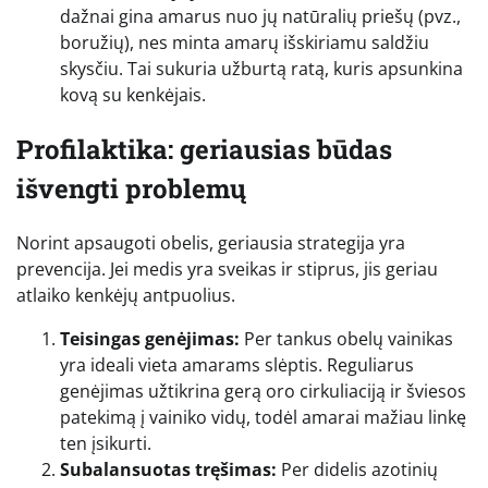
dažnai gina amarus nuo jų natūralių priešų (pvz.,
boružių), nes minta amarų išskiriamu saldžiu
skysčiu. Tai sukuria užburtą ratą, kuris apsunkina
kovą su kenkėjais.
Profilaktika: geriausias būdas
išvengti problemų
Norint apsaugoti obelis, geriausia strategija yra
prevencija. Jei medis yra sveikas ir stiprus, jis geriau
atlaiko kenkėjų antpuolius.
Teisingas genėjimas:
Per tankus obelų vainikas
yra ideali vieta amarams slėptis. Reguliarus
genėjimas užtikrina gerą oro cirkuliaciją ir šviesos
patekimą į vainiko vidų, todėl amarai mažiau linkę
ten įsikurti.
Subalansuotas tręšimas:
Per didelis azotinių