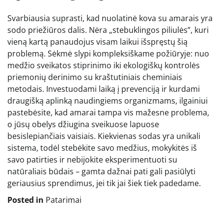
Svarbiausia suprasti, kad nuolatinė kova su amarais yra
sodo priežiūros dalis. Nėra „stebuklingos piliulės”, kuri
vieną kartą panaudojus visam laikui išspręstų šią
problemą. Sėkmė slypi kompleksiškame požiūryje: nuo
medžio sveikatos stiprinimo iki ekologiškų kontrolės
priemonių derinimo su kraštutiniais cheminiais
metodais. Investuodami laiką į prevenciją ir kurdami
draugišką aplinką naudingiems organizmams, ilgainiui
pastebėsite, kad amarai tampa vis mažesne problema,
o jūsų obelys džiugina sveikuose lapuose
besislepiančiais vaisiais. Kiekvienas sodas yra unikali
sistema, todėl stebėkite savo medžius, mokykitės iš
savo patirties ir nebijokite eksperimentuoti su
natūraliais būdais – gamta dažnai pati gali pasiūlyti
geriausius sprendimus, jei tik jai šiek tiek padedame.
Posted in
Patarimai