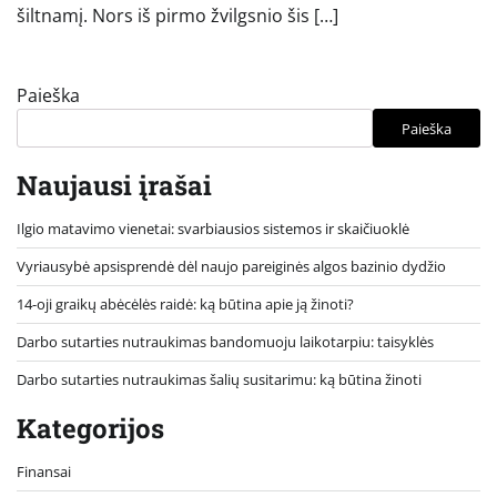
šiltnamį. Nors iš pirmo žvilgsnio šis […]
Paieška
Paieška
Naujausi įrašai
Ilgio matavimo vienetai: svarbiausios sistemos ir skaičiuoklė
Vyriausybė apsisprendė dėl naujo pareiginės algos bazinio dydžio
14-oji graikų abėcėlės raidė: ką būtina apie ją žinoti?
Darbo sutarties nutraukimas bandomuoju laikotarpiu: taisyklės
Darbo sutarties nutraukimas šalių susitarimu: ką būtina žinoti
Kategorijos
Finansai