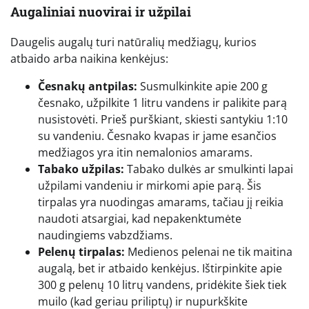
Augaliniai nuovirai ir užpilai
Daugelis augalų turi natūralių medžiagų, kurios
atbaido arba naikina kenkėjus:
Česnakų antpilas:
Susmulkinkite apie 200 g
česnako, užpilkite 1 litru vandens ir palikite parą
nusistovėti. Prieš purškiant, skiesti santykiu 1:10
su vandeniu. Česnako kvapas ir jame esančios
medžiagos yra itin nemalonios amarams.
Tabako užpilas:
Tabako dulkės ar smulkinti lapai
užpilami vandeniu ir mirkomi apie parą. Šis
tirpalas yra nuodingas amarams, tačiau jį reikia
naudoti atsargiai, kad nepakenktumėte
naudingiems vabzdžiams.
Pelenų tirpalas:
Medienos pelenai ne tik maitina
augalą, bet ir atbaido kenkėjus. Ištirpinkite apie
300 g pelenų 10 litrų vandens, pridėkite šiek tiek
muilo (kad geriau priliptų) ir nupurkškite