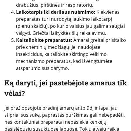
drabužius, pirštines ir respiratorių.
Laikotarpis iki derliaus nuėmimo:
Kiekvienas
preparatas turi nurodytą laukimo laikotarpį
(dienų skaičių), po kurio vaisius jau galima saugiai
valgyti. Griežtai laikykitės šių reikalavimų.
Kaitaliokite preparatus:
Amarai greitai prisitaiko
prie cheminių medžiagų. Jei naudojate
insekticidus, kaitaliokite skirtingo veikimo
mechanizmo preparatus, kad išvengtumėte
atsparumo susidarymo.
Ką daryti, jei pastebėjote amarus tik
vėlai?
Jei pražiopsojote pradinį amarų antplūdį ir lapai jau
stipriai susisukę, paprastas purškimas gali nebepadėti,
nes kontaktiniai preparatai nepasiekia kenkėjų,
pasislėpusių susuktuose lapuose. Tokiu atveju reikia