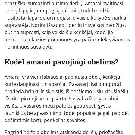
drastiškai sumažinti būsimą derlių. Amarai maitinasi
obelų lapų ir jaunų ūglių sultimis, todėl medžiai
nusilpsta, lapai deformuojasi, o vaisių kokybė smarkiai
suprastėja. Norint išsaugoti derlių ir sveikus medžius,
būtina suprasti, kaip veikia šie kenkėjai, kodėl jie
atsiranda ir kokios priemonės yra pačios efektyviausios
norint juos suvaldyti.
Kodėl amarai pavojingi obelims?
Amarai yra vieni labiausiai paplitusių obelų kenkėjų,
kurie dauginasi itin sparčiai. Pavasarį, kai pumpurai
pradeda brinkti ir skleistis, iš peržiemojusių kiaušinėlių
išsirita pirmoji amarų karta. Šie vabzdžiai yra labai
vislūs, o vasaros metu patelės geba vesti gyvus
jauniklius be apvaisinimo, todėl populiacija gali padidėti
dešimtimis kartų per kelias savaites.
Pagrindinė žala obelims atsiranda dėl šių priežasčių: