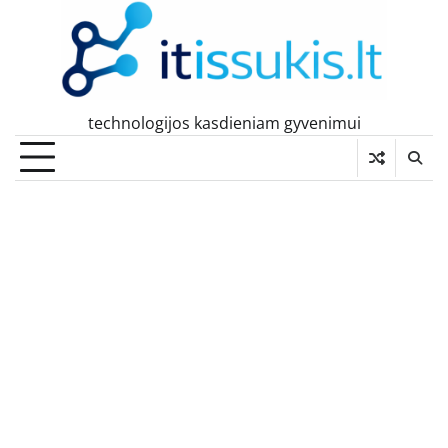
Skip
to
content
technologijos kasdieniam gyvenimui