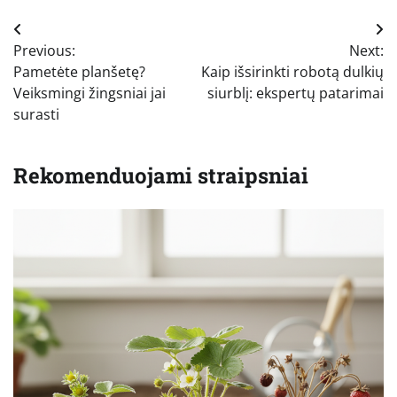
Navigacija
Previous:
Next:
tarp
Pametėte planšetę?
Kaip išsirinkti robotą dulkių
įrašų
Veiksmingi žingsniai jai
siurblį: ekspertų patarimai
surasti
Rekomenduojami straipsniai