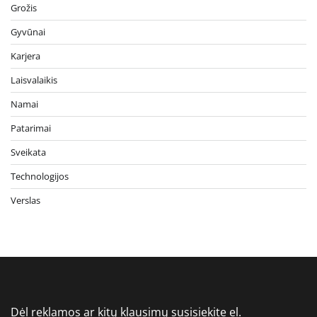
Grožis
Gyvūnai
Karjera
Laisvalaikis
Namai
Patarimai
Sveikata
Technologijos
Verslas
Dėl reklamos ar kitų klausimų susisiekite el.