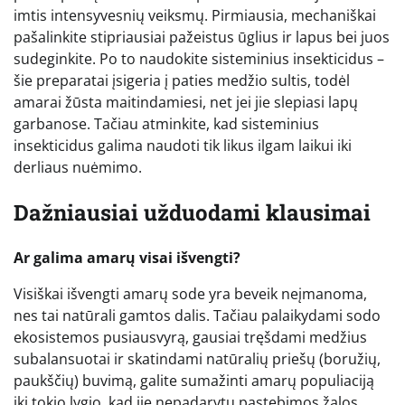
imtis intensyvesnių veiksmų. Pirmiausia, mechaniškai
pašalinkite stipriausiai pažeistus ūglius ir lapus bei juos
sudeginkite. Po to naudokite sisteminius insekticidus –
šie preparatai įsigeria į paties medžio sultis, todėl
amarai žūsta maitindamiesi, net jei jie slepiasi lapų
garbanose. Tačiau atminkite, kad sisteminius
insekticidus galima naudoti tik likus ilgam laikui iki
derliaus nuėmimo.
Dažniausiai užduodami klausimai
Ar galima amarų visai išvengti?
Visiškai išvengti amarų sode yra beveik neįmanoma,
nes tai natūrali gamtos dalis. Tačiau palaikydami sodo
ekosistemos pusiausvyrą, gausiai tręšdami medžius
subalansuotai ir skatindami natūralių priešų (boružių,
paukščių) buvimą, galite sumažinti amarų populiaciją
iki tokio lygio, kad jie nepadarytų pastebimos žalos.