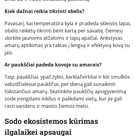
Kiek dažnai reikia tikrinti obelis?
Pavasarį, kai temperatūra kyla ir pradeda skleistis lapai,
obelis reikėtų tikrinti bent kartą per savaitę. Dėmesį
skirkite jaunoms atžaloms ir lapų apačiai. Ankstyvas
amarų aptikimas yra raktas į lengvą ir efektyvią kovą su
jais.
Ar paukščiai padeda kovoje su amarais?
Taip, paukščiai, ypač zylės, karklažvirbliai ir kiti smulkūs
vabzdžialesiai paukščiai, per dieną gali sunaikinti
tūkstančius amarų. Skatinkite paukščių apsigyvenimą
sode įrengdami inkilus ir palikdami vietų, kur jie gali
rasti vandens ir maisto žiemos metu.
Sodo ekosistemos kūrimas
ilgalaikei apsaugai