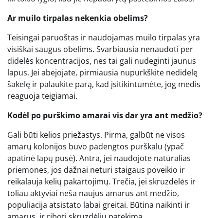
Ar muilo tirpalas nekenkia obelims?
Teisingai paruoštas ir naudojamas muilo tirpalas yra
visiškai saugus obelims. Svarbiausia nenaudoti per
didelės koncentracijos, nes tai gali nudeginti jaunus
lapus. Jei abejojate, pirmiausia nupurkškite nedidelę
šakelę ir palaukite parą, kad įsitikintumėte, jog medis
reaguoja teigiamai.
Kodėl po purškimo amarai vis dar yra ant medžio?
Gali būti kelios priežastys. Pirma, galbūt ne visos
amarų kolonijos buvo padengtos purškalu (ypač
apatinė lapų pusė). Antra, jei naudojote natūralias
priemones, jos dažnai neturi staigaus poveikio ir
reikalauja kelių pakartojimų. Trečia, jei skruzdėlės ir
toliau aktyviai neša naujus amarus ant medžio,
populiacija atsistato labai greitai. Būtina naikinti ir
amarus, ir riboti skruzdėlių patekimą.