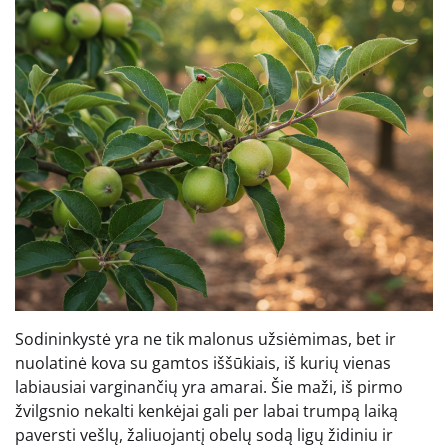
Sodininkystė yra ne tik malonus užsiėmimas, bet ir
nuolatinė kova su gamtos iššūkiais, iš kurių vienas
labiausiai varginančių yra amarai. Šie maži, iš pirmo
žvilgsnio nekalti kenkėjai gali per labai trumpą laiką
paversti vešlų, žaliuojantį obelų sodą ligų židiniu ir