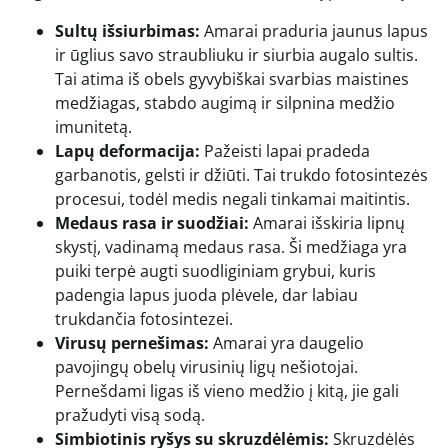
Sultų išsiurbimas:
Amarai praduria jaunus lapus
ir ūglius savo straubliuku ir siurbia augalo sultis.
Tai atima iš obels gyvybiškai svarbias maistines
medžiagas, stabdo augimą ir silpnina medžio
imunitetą.
Lapų deformacija:
Pažeisti lapai pradeda
garbanotis, gelsti ir džiūti. Tai trukdo fotosintezės
procesui, todėl medis negali tinkamai maitintis.
Medaus rasa ir suodžiai:
Amarai išskiria lipnų
skystį, vadinamą medaus rasa. Ši medžiaga yra
puiki terpė augti suodliginiam grybui, kuris
padengia lapus juoda plėvele, dar labiau
trukdančia fotosintezei.
Virusų pernešimas:
Amarai yra daugelio
pavojingų obelų virusinių ligų nešiotojai.
Pernešdami ligas iš vieno medžio į kitą, jie gali
pražudyti visą sodą.
Simbiotinis ryšys su skruzdėlėmis:
Skruzdėlės