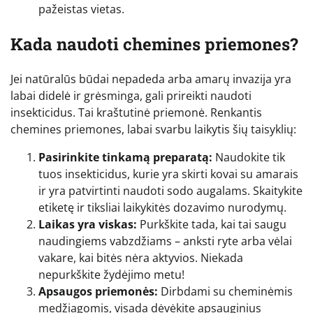
pažeistas vietas.
Kada naudoti chemines priemones?
Jei natūralūs būdai nepadeda arba amarų invazija yra
labai didelė ir grėsminga, gali prireikti naudoti
insekticidus. Tai kraštutinė priemonė. Renkantis
chemines priemones, labai svarbu laikytis šių taisyklių:
Pasirinkite tinkamą preparatą:
Naudokite tik
tuos insekticidus, kurie yra skirti kovai su amarais
ir yra patvirtinti naudoti sodo augalams. Skaitykite
etiketę ir tiksliai laikykitės dozavimo nurodymų.
Laikas yra viskas:
Purkškite tada, kai tai saugu
naudingiems vabzdžiams – anksti ryte arba vėlai
vakare, kai bitės nėra aktyvios. Niekada
nepurkškite žydėjimo metu!
Apsaugos priemonės:
Dirbdami su cheminėmis
medžiagomis, visada dėvėkite apsauginius