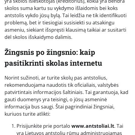
yra skolos išieškotojas (kreditorius), kokia yra bendra
skolos suma kartu su vykdymo išlaidomis bei koks
antstolis vykdo jūsų bylą. Tai leidžia ne tik identifikuoti
problemą, bet ir tiesiogiai susisiekti su atsakingu
asmeniu, siekiant išspręsti klausimą taikiai ar susitarti
dėl skolos išskaidymo dalimis.
Žingsnis po žingsnio: kaip
pasitikrinti skolas internetu
Norint sužinoti, ar turite skolų pas antstolius,
rekomenduojama naudotis tik oficialiais, valstybės
patvirtintais informacijos šaltiniais. Tai garantuoja, kad
gauti duomenys yra teisingi, o jūsų asmeninė
informacija bus saugi. Štai pagrindiniai žingsniai,
kuriuos turite atlikti:
Prisijunkite prie portalo
www.antstoliai.lt
. Tai
yra Lietuvos antstolių rūmų administruojamas