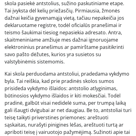
skola pasiekė antstolius, sužino paskutiniame etape.
Tai įvyksta dėl kelių priežasčių. Pirmiausia, žmonės
dažnai keičia gyvenamąją vietą, tačiau nepakeičia jos
deklaruotame registre, todėl oficialūs pranešimai ir
teismo šaukimai tiesiog nepasiekia adresato. Antra,
skaitmeniniame amžiuje mes dažnai ignoruojame
elektroninius pranešimus ar pamirštame pasitikrinti
savo pašto dėžutes, kurios yra susietos su
valstybinėmis sistemomis.
Kai skola perduodama antstoliui, pradedama vykdymo
byla. Tai reiškia, kad prie pradinės skolos sumos
prisideda vykdymo išlaidos: antstolio atlyginimas,
būtinosios vykdymo išlaidos ir kiti mokesčiai. Todėl
pradinė, galbūt visai nedidelė suma, per trumpą laiką
gali išaugti dvigubai ar net daugiau. Be to, antstoliai turi
teisę taikyti priverstines priemones: areštuoti
sąskaitas, nurašyti pinigines lėšas, areštuoti turtą ar
apriboti teisę į vairuotojo pažymėjimą. Sužinoti apie tai