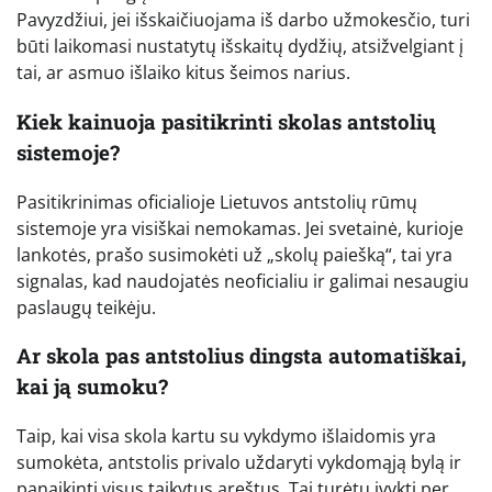
Pavyzdžiui, jei išskaičiuojama iš darbo užmokesčio, turi
būti laikomasi nustatytų išskaitų dydžių, atsižvelgiant į
tai, ar asmuo išlaiko kitus šeimos narius.
Kiek kainuoja pasitikrinti skolas antstolių
sistemoje?
Pasitikrinimas oficialioje Lietuvos antstolių rūmų
sistemoje yra visiškai nemokamas. Jei svetainė, kurioje
lankotės, prašo susimokėti už „skolų paiešką“, tai yra
signalas, kad naudojatės neoficialiu ir galimai nesaugiu
paslaugų teikėju.
Ar skola pas antstolius dingsta automatiškai,
kai ją sumoku?
Taip, kai visa skola kartu su vykdymo išlaidomis yra
sumokėta, antstolis privalo uždaryti vykdomąją bylą ir
panaikinti visus taikytus areštus. Tai turėtų įvykti per