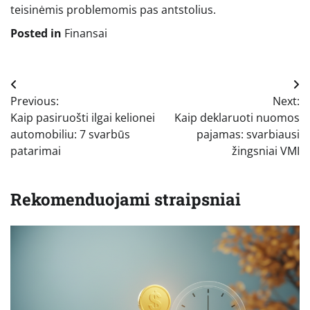
teisinėmis problemomis pas antstolius.
Posted in
Finansai
Navigacija
Previous:
Next:
tarp
Kaip pasiruošti ilgai kelionei
Kaip deklaruoti nuomos
įrašų
automobiliu: 7 svarbūs
pajamas: svarbiausi
patarimai
žingsniai VMI
Rekomenduojami straipsniai