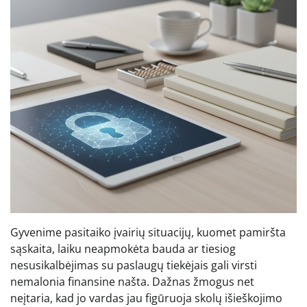
Gyvenime pasitaiko įvairių situacijų, kuomet pamiršta
sąskaita, laiku neapmokėta bauda ar tiesiog
nesusikalbėjimas su paslaugų tiekėjais gali virsti
nemalonia finansine našta. Dažnas žmogus net
neįtaria, kad jo vardas jau figūruoja skolų išieškojimo