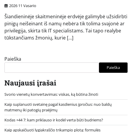
2026 11 Vasario
Šiandieninėje skaitmeninėje erdvėje galimybė užsidirbti
pinigų neišeinant iš namų nebėra tik tolima svajonė ar
privilegija, skirta tik IT specialistams. Tai tapo realybe
tūkstančiams žmonių, kurie […]
Paieška
Paieška
Naujausi įrašai
Svorio vienetų konvertavimas: viskas, ką būtina žinoti
Kaip suplanuoti svetainę pagal kasdienius įpročius: nuo baldų
matmenų iki patogių praėjimų
Kodas +44 7: kam priklauso ir kodėl verta būti budriems?
Kaip apskaičiuoti lygiakraščio trikampio plotą: formulės