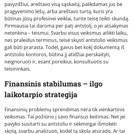
pavyzdžiui, areštavo visą sąskaitą, palikdamas jus be
pragyvenimo lėšų, arba areštavo turtą, kuris yra
būtinas jūsų profesinei veiklai, turite teisę teikti skundą.
Pirmiausia tai daroma per patį antstolį, o jei atsakymas
netenkina – teismui. Svarbu visus veiksmus atlikti laiku,
nes praleidus terminus, teisė skųsti antstolio veiksmus
gali būti prarasta. Todėl, gavus bet kokį dokumentą iš
antstolio kontoros, būtina jį atidžiai perskaityti,
neignoruoti ir, esant poreikiui, konsultuotis su
teisininkais.
Finansinis stabilumas – ilgo
laikotarpio strategija
Finansinių problemų sprendimas nėra tik vienkartinis
veiksmas. Tai požiūrio į savo finansus keitimas. Net jei
pavyko susitarti su antstoliu ir sėkmingai išmokėti
skolą, svarbu analizuoti, kodėl ta skola atsirado. Ar tai