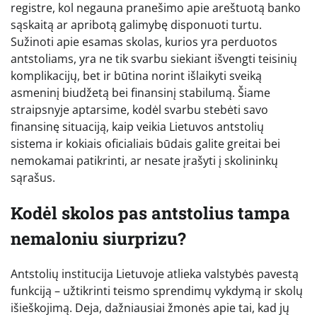
registre, kol negauna pranešimo apie areštuotą banko
sąskaitą ar apribotą galimybę disponuoti turtu.
Sužinoti apie esamas skolas, kurios yra perduotos
antstoliams, yra ne tik svarbu siekiant išvengti teisinių
komplikacijų, bet ir būtina norint išlaikyti sveiką
asmeninį biudžetą bei finansinį stabilumą. Šiame
straipsnyje aptarsime, kodėl svarbu stebėti savo
finansinę situaciją, kaip veikia Lietuvos antstolių
sistema ir kokiais oficialiais būdais galite greitai bei
nemokamai patikrinti, ar nesate įrašyti į skolininkų
sąrašus.
Kodėl skolos pas antstolius tampa
nemaloniu siurprizu?
Antstolių institucija Lietuvoje atlieka valstybės pavestą
funkciją – užtikrinti teismo sprendimų vykdymą ir skolų
išieškojimą. Deja, dažniausiai žmonės apie tai, kad jų