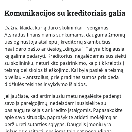
Komunikacijos su kreditoriais galia
Dažna klaida, kurią daro skolininkai – vengimas.
Atsiradus finansiniams sunkumams, dauguma žmonių
tiesiog nustoja atsiliepti į kreditorių skambučius,
neatidaro pašto ar tiesiog „dingsta“. Tai yra blogiausia,
ką galima padaryti. Kreditorius, negalėdamas susisiekti
su skolininku, neturi kito pasirinkimo, kaip tik kreiptis į
teismą dėl skolos išieškojimo. Kai byla pasiekia teismą,
o vėliau – antstolius, prie pradinės sumos prisideda
didžiulės teisinės ir vykdymo išlaidos.
Jei jaučiate, kad artimiausiu metu negalėsite padengti
savo įsipareigojimų, nedelsdami susisiekite su
paslaugų teikėjais ar kredito įstaigomis. Papasakokite
apie savo situaciją, paprašykite atidėti mokėjimą ar
peržiūrėti sutarties sąlygas. Daugelis įmonių yra
linkusios susitarti, nes joms taip pat nenaudinga