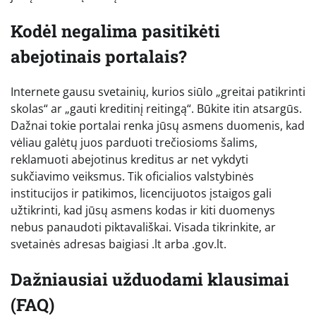
Kodėl negalima pasitikėti
abejotinais portalais?
Internete gausu svetainių, kurios siūlo „greitai patikrinti
skolas“ ar „gauti kreditinį reitingą“. Būkite itin atsargūs.
Dažnai tokie portalai renka jūsų asmens duomenis, kad
vėliau galėtų juos parduoti trečiosioms šalims,
reklamuoti abejotinus kreditus ar net vykdyti
sukčiavimo veiksmus. Tik oficialios valstybinės
institucijos ir patikimos, licencijuotos įstaigos gali
užtikrinti, kad jūsų asmens kodas ir kiti duomenys
nebus panaudoti piktavališkai. Visada tikrinkite, ar
svetainės adresas baigiasi .lt arba .gov.lt.
Dažniausiai užduodami klausimai
(FAQ)