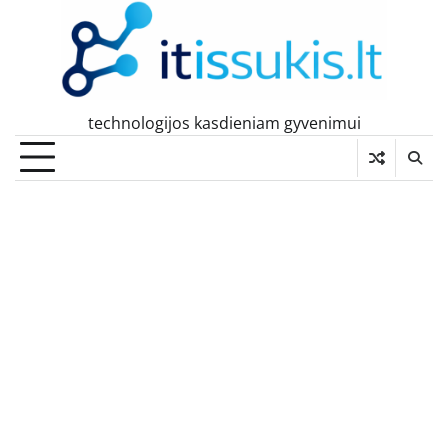
Skip
to
content
technologijos kasdieniam gyvenimui