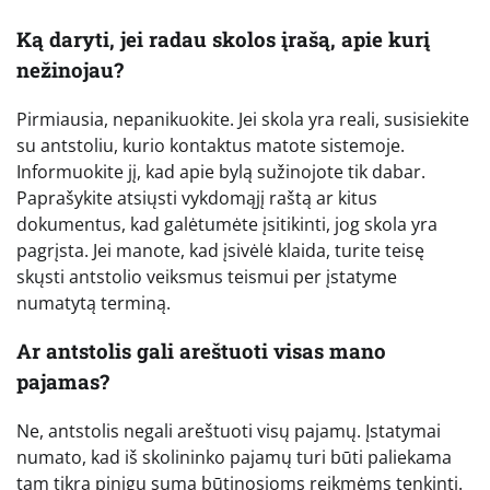
Ką daryti, jei radau skolos įrašą, apie kurį
nežinojau?
Pirmiausia, nepanikuokite. Jei skola yra reali, susisiekite
su antstoliu, kurio kontaktus matote sistemoje.
Informuokite jį, kad apie bylą sužinojote tik dabar.
Paprašykite atsiųsti vykdomąjį raštą ar kitus
dokumentus, kad galėtumėte įsitikinti, jog skola yra
pagrįsta. Jei manote, kad įsivėlė klaida, turite teisę
skųsti antstolio veiksmus teismui per įstatyme
numatytą terminą.
Ar antstolis gali areštuoti visas mano
pajamas?
Ne, antstolis negali areštuoti visų pajamų. Įstatymai
numato, kad iš skolininko pajamų turi būti paliekama
tam tikra pinigų suma būtinosioms reikmėms tenkinti.