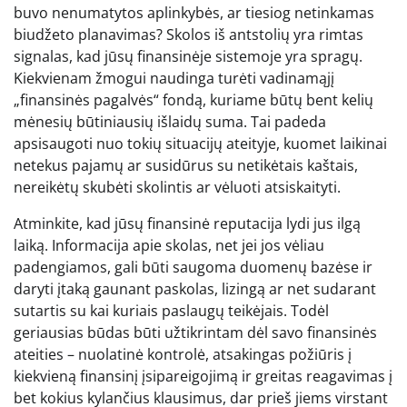
buvo nenumatytos aplinkybės, ar tiesiog netinkamas
biudžeto planavimas? Skolos iš antstolių yra rimtas
signalas, kad jūsų finansinėje sistemoje yra spragų.
Kiekvienam žmogui naudinga turėti vadinamąjį
„finansinės pagalvės“ fondą, kuriame būtų bent kelių
mėnesių būtiniausių išlaidų suma. Tai padeda
apsisaugoti nuo tokių situacijų ateityje, kuomet laikinai
netekus pajamų ar susidūrus su netikėtais kaštais,
nereikėtų skubėti skolintis ar vėluoti atsiskaityti.
Atminkite, kad jūsų finansinė reputacija lydi jus ilgą
laiką. Informacija apie skolas, net jei jos vėliau
padengiamos, gali būti saugoma duomenų bazėse ir
daryti įtaką gaunant paskolas, lizingą ar net sudarant
sutartis su kai kuriais paslaugų teikėjais. Todėl
geriausias būdas būti užtikrintam dėl savo finansinės
ateities – nuolatinė kontrolė, atsakingas požiūris į
kiekvieną finansinį įsipareigojimą ir greitas reagavimas į
bet kokius kylančius klausimus, dar prieš jiems virstant