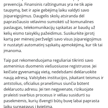
prevencija. Finansinis raštingumas yra ne tik apie
taupymą, bet ir apie gebėjimą laiku valdyti savo
įsipareigojimus. Daugelis skolų atsiranda dėl
paprasčiausio vėlavimo sumokėti už komunalines
paslaugas, telekomunikacijų sąskaitas ar baudų už
kelių eismo taisyklių pažeidimus. Susikurkite įprotį
kartą per mėnesį peržvelgti savo visus įsipareigojimus
ir nustatyti automatinį sąskaitų apmokėjimą, kur tik tai
įmanoma.
Taip pat rekomenduojama reguliariai tikrinti savo
asmeninius duomenis viešuosiuose registruose. Jei
keičiate gyvenamąją vietą, nedelsdami deklaruokite
naują adresą. Valstybės institucijos, įskaitant teismus ir
antstolius, oficialius pranešimus siunčia būtent
deklaruotu adresu. Jei ten negyvenate, rizikuojate
praleisti svarbius procesus ir vėliau susidurti su
pasekmėmis, kurių išvengti būtų buvę labai paprasta
laiku sureagavus į kvietimą.