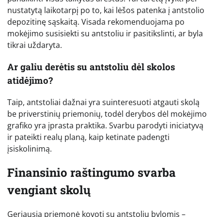
nustatytą laikotarpį po to, kai lėšos patenka į antstolio
depozitinę sąskaitą. Visada rekomenduojama po
mokėjimo susisiekti su antstoliu ir pasitikslinti, ar byla
tikrai uždaryta.
Ar galiu derėtis su antstoliu dėl skolos
atidėjimo?
Taip, antstoliai dažnai yra suinteresuoti atgauti skolą
be priverstinių priemonių, todėl derybos dėl mokėjimo
grafiko yra įprasta praktika. Svarbu parodyti iniciatyvą
ir pateikti realų planą, kaip ketinate padengti
įsiskolinimą.
Finansinio raštingumo svarba
vengiant skolų
Geriausia priemonė kovoti su antstolių bylomis –