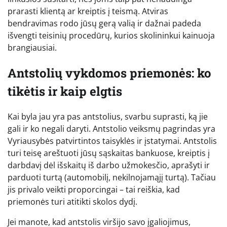
prarasti klientą ar kreiptis į teismą. Atviras
bendravimas rodo jūsų gerą valią ir dažnai padeda
išvengti teisinių procedūrų, kurios skolininkui kainuoja
brangiausiai.
Antstolių vykdomos priemonės: ko
tikėtis ir kaip elgtis
Kai byla jau yra pas antstolius, svarbu suprasti, ką jie
gali ir ko negali daryti. Antstolio veiksmų pagrindas yra
Vyriausybės patvirtintos taisyklės ir įstatymai. Antstolis
turi teisę areštuoti jūsų sąskaitas bankuose, kreiptis į
darbdavį dėl išskaitų iš darbo užmokesčio, aprašyti ir
parduoti turtą (automobilį, nekilnojamąjį turtą). Tačiau
jis privalo veikti proporcingai – tai reiškia, kad
priemonės turi atitikti skolos dydį.
Jei manote, kad antstolis viršijo savo įgaliojimus,