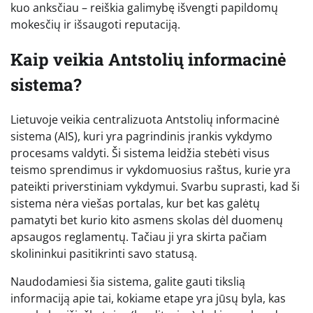
kuo anksčiau – reiškia galimybę išvengti papildomų
mokesčių ir išsaugoti reputaciją.
Kaip veikia Antstolių informacinė
sistema?
Lietuvoje veikia centralizuota Antstolių informacinė
sistema (AIS), kuri yra pagrindinis įrankis vykdymo
procesams valdyti. Ši sistema leidžia stebėti visus
teismo sprendimus ir vykdomuosius raštus, kurie yra
pateikti priverstiniam vykdymui. Svarbu suprasti, kad ši
sistema nėra viešas portalas, kur bet kas galėtų
pamatyti bet kurio kito asmens skolas dėl duomenų
apsaugos reglamentų. Tačiau ji yra skirta pačiam
skolininkui pasitikrinti savo statusą.
Naudodamiesi šia sistema, galite gauti tikslią
informaciją apie tai, kokiame etape yra jūsų byla, kas