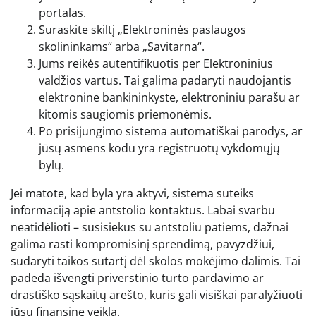
portalas.
Suraskite skiltį „Elektroninės paslaugos
skolininkams“ arba „Savitarna“.
Jums reikės autentifikuotis per Elektroninius
valdžios vartus. Tai galima padaryti naudojantis
elektronine bankininkyste, elektroniniu parašu ar
kitomis saugiomis priemonėmis.
Po prisijungimo sistema automatiškai parodys, ar
jūsų asmens kodu yra registruotų vykdomųjų
bylų.
Jei matote, kad byla yra aktyvi, sistema suteiks
informaciją apie antstolio kontaktus. Labai svarbu
neatidėlioti – susisiekus su antstoliu patiems, dažnai
galima rasti kompromisinį sprendimą, pavyzdžiui,
sudaryti taikos sutartį dėl skolos mokėjimo dalimis. Tai
padeda išvengti priverstinio turto pardavimo ar
drastiško sąskaitų arešto, kuris gali visiškai paralyžiuoti
jūsų finansinę veiklą.