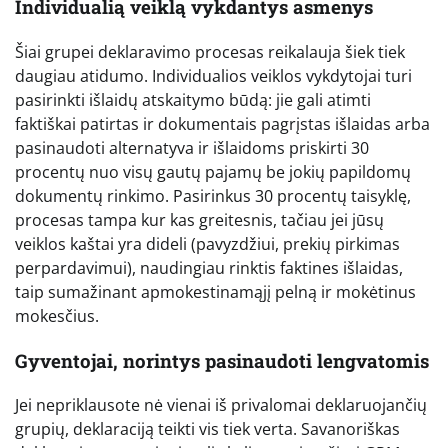
Individualią veiklą vykdantys asmenys
Šiai grupei deklaravimo procesas reikalauja šiek tiek
daugiau atidumo. Individualios veiklos vykdytojai turi
pasirinkti išlaidų atskaitymo būdą: jie gali atimti
faktiškai patirtas ir dokumentais pagrįstas išlaidas arba
pasinaudoti alternatyva ir išlaidoms priskirti 30
procentų nuo visų gautų pajamų be jokių papildomų
dokumentų rinkimo. Pasirinkus 30 procentų taisyklę,
procesas tampa kur kas greitesnis, tačiau jei jūsų
veiklos kaštai yra dideli (pavyzdžiui, prekių pirkimas
perpardavimui), naudingiau rinktis faktines išlaidas,
taip sumažinant apmokestinamąjį pelną ir mokėtinus
mokesčius.
Gyventojai, norintys pasinaudoti lengvatomis
Jei nepriklausote nė vienai iš privalomai deklaruojančių
grupių, deklaraciją teikti vis tiek verta. Savanoriškas