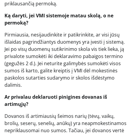
priklausančią permoką.
Ką daryti, jei VMI sistemoje matau skolą, o ne
permoką?
Pirmiausia, nesijaudinkite ir patikrinkite, ar visi jūsų
išlaidas pagrindžiantys duomenys yra įvesti į sistemą.
Jei po visų duomenų sutikrinimo skola vis tiek lieka, ją
privalote sumokėti iki deklaravimo pabaigos termino
(gegužės 2 d.). Jei neturite galimybės sumokėti visos
sumos iš karto, galite kreiptis į VMI dėl mokestinės
paskolos sutarties sudarymo ir skolos išdėstymo
dalimis.
Ar privalau deklaruoti pinigines dovanas iš
artimųjų?
Dovanos iš artimiausių šeimos narių (tėvų, vaikų,
brolių, seserų, senelių, anūkų) yra neapmokestinamos
nepriklausomai nuo sumos. Tačiau, jei dovanos vertė