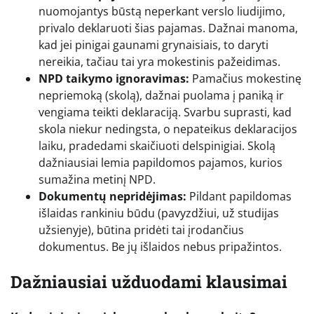
nuomojantys būstą neperkant verslo liudijimo,
privalo deklaruoti šias pajamas. Dažnai manoma,
kad jei pinigai gaunami grynaisiais, to daryti
nereikia, tačiau tai yra mokestinis pažeidimas.
NPD taikymo ignoravimas:
Pamačius mokestinę
nepriemoką (skolą), dažnai puolama į paniką ir
vengiama teikti deklaraciją. Svarbu suprasti, kad
skola niekur nedingsta, o nepateikus deklaracijos
laiku, pradedami skaičiuoti delspinigiai. Skolą
dažniausiai lemia papildomos pajamos, kurios
sumažina metinį NPD.
Dokumentų nepridėjimas:
Pildant papildomas
išlaidas rankiniu būdu (pavyzdžiui, už studijas
užsienyje), būtina pridėti tai įrodančius
dokumentus. Be jų išlaidos nebus pripažintos.
Dažniausiai užduodami klausimai