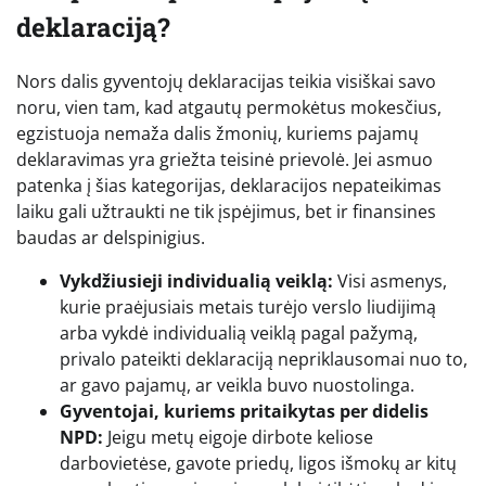
deklaraciją?
Nors dalis gyventojų deklaracijas teikia visiškai savo
noru, vien tam, kad atgautų permokėtus mokesčius,
egzistuoja nemaža dalis žmonių, kuriems pajamų
deklaravimas yra griežta teisinė prievolė. Jei asmuo
patenka į šias kategorijas, deklaracijos nepateikimas
laiku gali užtraukti ne tik įspėjimus, bet ir finansines
baudas ar delspinigius.
Vykdžiusieji individualią veiklą:
Visi asmenys,
kurie praėjusiais metais turėjo verslo liudijimą
arba vykdė individualią veiklą pagal pažymą,
privalo pateikti deklaraciją nepriklausomai nuo to,
ar gavo pajamų, ar veikla buvo nuostolinga.
Gyventojai, kuriems pritaikytas per didelis
NPD:
Jeigu metų eigoje dirbote keliose
darbovietėse, gavote priedų, ligos išmokų ar kitų