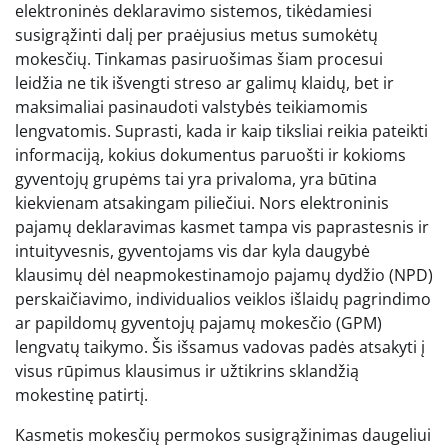
elektroninės deklaravimo sistemos, tikėdamiesi
susigrąžinti dalį per praėjusius metus sumokėtų
mokesčių. Tinkamas pasiruošimas šiam procesui
leidžia ne tik išvengti streso ar galimų klaidų, bet ir
maksimaliai pasinaudoti valstybės teikiamomis
lengvatomis. Suprasti, kada ir kaip tiksliai reikia pateikti
informaciją, kokius dokumentus paruošti ir kokioms
gyventojų grupėms tai yra privaloma, yra būtina
kiekvienam atsakingam piliečiui. Nors elektroninis
pajamų deklaravimas kasmet tampa vis paprastesnis ir
intuityvesnis, gyventojams vis dar kyla daugybė
klausimų dėl neapmokestinamojo pajamų dydžio (NPD)
perskaičiavimo, individualios veiklos išlaidų pagrindimo
ar papildomų gyventojų pajamų mokesčio (GPM)
lengvatų taikymo. Šis išsamus vadovas padės atsakyti į
visus rūpimus klausimus ir užtikrins sklandžią
mokestinę patirtį.
Kasmetis mokesčių permokos susigrąžinimas daugeliui