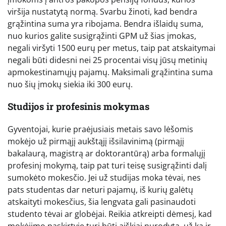
viršija nustatytą normą. Svarbu žinoti, kad bendra
grąžintina suma yra ribojama. Bendra išlaidų suma,
nuo kurios galite susigrąžinti GPM už šias įmokas,
negali viršyti 1500 eurų per metus, taip pat atskaitymai
negali būti didesni nei 25 procentai visų jūsų metinių
apmokestinamųjų pajamų. Maksimali grąžintina suma
nuo šių įmokų siekia iki 300 eurų.
Studijos ir profesinis mokymas
Gyventojai, kurie praėjusiais metais savo lėšomis
mokėjo už pirmąjį aukštąjį išsilavinimą (pirmąjį
bakalaurą, magistrą ar doktorantūrą) arba formalųjį
profesinį mokymą, taip pat turi teisę susigrąžinti dalį
sumokėto mokesčio. Jei už studijas moka tėvai, nes
pats studentas dar neturi pajamų, iš kurių galėtų
atskaityti mokesčius, šia lengvata gali pasinaudoti
studento tėvai ar globėjai. Reikia atkreipti dėmesį, kad
mokėjimo paskirtyje turi būti aiškiai nurodyta, už ką ir