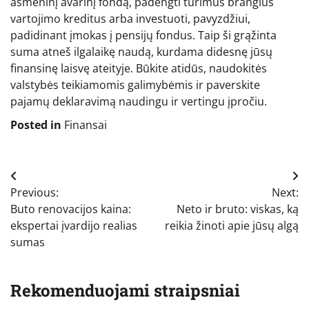
asmeninį avarinį fondą, padengti turimus brangius
vartojimo kreditus arba investuoti, pavyzdžiui,
padidinant įmokas į pensijų fondus. Taip ši grąžinta
suma atneš ilgalaikę naudą, kurdama didesnę jūsų
finansinę laisvę ateityje. Būkite atidūs, naudokitės
valstybės teikiamomis galimybėmis ir paverskite
pajamų deklaravimą naudingu ir vertingu įpročiu.
Posted in
Finansai
Navigacija
Previous:
Next:
tarp
Buto renovacijos kaina:
Neto ir bruto: viskas, ką
įrašų
ekspertai įvardijo realias
reikia žinoti apie jūsų algą
sumas
Rekomenduojami straipsniai