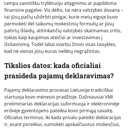
tampa savotišku tryliktuoju atlyginimu ar papildoma
finansine pagalve. Vis dėlto, tai nėra valstybės dovana –
tai jūsų pačių uždirbti pinigai, kurie metų eigoje buvo
permokėti dėl taikomų mokestinių formulių ar jūsų
patirtų išlaidų, atitinkančių valstybės skatinamas sritis,
tokias kaip kaupimas ateičiai ar investavimas į
išsilavinimą. Todėl labai svarbu žinoti visas taisykles,
kad nė vienas jūsų euras neliktų negrąžintas.
Tikslios datos: kada oficialiai
prasideda pajamų deklaravimas?
Pajamų deklaravimo procesas Lietuvoje tradiciškai
startuoja kovo mėnesio pradžioje. Dažniausiai VMI
preliminarias deklaracijas suformuoja ir elektroninėje
erdvėje gyventojams pateikia kovo pirmąją savaitę.
Oficialus terminas, iki kada privalu pateikti deklaracijas
ir, esant poreikiui, sumokėti apskaičiuotus mokesčius,