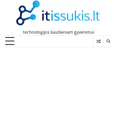
Skip
to
content
technologijos kasdieniam gyvenimui