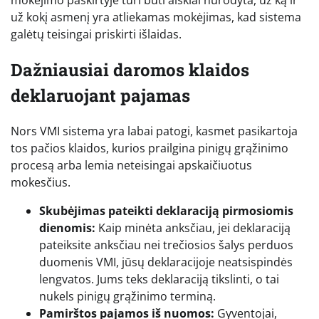
už kokį asmenį yra atliekamas mokėjimas, kad sistema
galėtų teisingai priskirti išlaidas.
Dažniausiai daromos klaidos
deklaruojant pajamas
Nors VMI sistema yra labai patogi, kasmet pasikartoja
tos pačios klaidos, kurios prailgina pinigų grąžinimo
procesą arba lemia neteisingai apskaičiuotus
mokesčius.
Skubėjimas pateikti deklaraciją pirmosiomis
dienomis:
Kaip minėta anksčiau, jei deklaraciją
pateiksite anksčiau nei trečiosios šalys perduos
duomenis VMI, jūsų deklaracijoje neatsispindės
lengvatos. Jums teks deklaraciją tikslinti, o tai
nukels pinigų grąžinimo terminą.
Pamirštos pajamos iš nuomos:
Gyventojai,