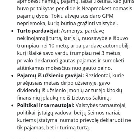
apmokestinamųjų pajamų, labai tikėtina, kad jums
buvo pritaikytas per didelis Neapmokestinamasis
pajamų dydis. Tokiu atveju susidaro GPM
nepriemoka, kurią būtina grąžinti valstybei.
Turto pardavėjai:
Asmenys, pardavę
nekilnojamąjį turtą, kuris jų nuosavybėje išbuvo
trumpiau nei 10 metų, arba pardavę automobilį,
kurį išlaikė savo vardu trumpiau nei 3 metus,
privalo deklaruoti gautas pajamas ir sumokėti
atitinkamus mokesčius nuo gauto pelno.
Pajamų iš užsienio gavėjai:
Rezidentai, kurie
praėjusiais metais dirbo užsienyje, gavo
dividendų iš užsienio įmonių ar turėjo kitokių
finansinių įplaukų ne iš Lietuvos šaltinių.
Politikai ir tarnautojai:
Valstybės tarnautojai,
politikai, įstaigų vadovai bei jų šeimos nariai,
kuriems įstatymai numato prievolę deklaruoti ne
tik pajamas, bet ir turimą turtą.