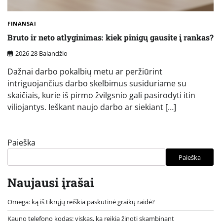
FINANSAI
Bruto ir neto atlyginimas: kiek pinigų gausite į rankas?
2026 28 Balandžio
Dažnai darbo pokalbių metu ar peržiūrint
intriguojančius darbo skelbimus susiduriame su
skaičiais, kurie iš pirmo žvilgsnio gali pasirodyti itin
viliojantys. Ieškant naujo darbo ar siekiant […]
Paieška
Paieška
Naujausi įrašai
Omega: ką iš tikrųjų reiškia paskutinė graikų raidė?
Kauno telefono kodas: viskas, ką reikia žinoti skambinant