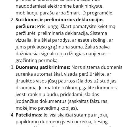
naudodamiesi elektronine bankininkyste,
mobiliuoju parašu arba Smart-ID programėle.
Sutikimas ir preliminarios deklaracijos
peržiūra:
Prisijungę iškart pamatysite kvietimą
peržiūrėti preliminarią deklaraciją. Sistema
vizualiai ir aiškiai parodys, ar esate skolingi, ar
jums priklauso grąžintina suma. Žalia spalva
dažniausiai signalizuoja džiugias naujienas –
grąžintiną permoką.
Duomenų patikrinimas:
Nors sistema duomenis
surenka automatiškai, visada peržiūrėkite, ar
įtrauktos visos jūsų patirtos išlaidos už studijas,
draudimą. Jei matote trūkumų, galite duomenis
įvesti rankiniu būdu, pridėdami išlaidas
įrodančius dokumentus (sąskaitas faktūras,
mokėjimo pavedimų kopijas).
Pateikimas:
Jei visi skaičiai sutampa ir jokių
papildomų duomenų įvesti nereikia, tiesiog