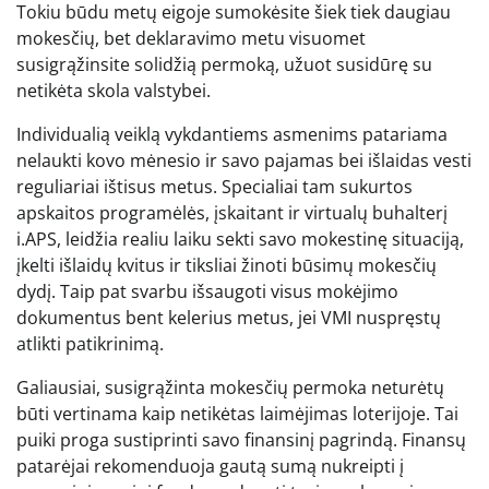
Tokiu būdu metų eigoje sumokėsite šiek tiek daugiau
mokesčių, bet deklaravimo metu visuomet
susigrąžinsite solidžią permoką, užuot susidūrę su
netikėta skola valstybei.
Individualią veiklą vykdantiems asmenims patariama
nelaukti kovo mėnesio ir savo pajamas bei išlaidas vesti
reguliariai ištisus metus. Specialiai tam sukurtos
apskaitos programėlės, įskaitant ir virtualų buhalterį
i.APS, leidžia realiu laiku sekti savo mokestinę situaciją,
įkelti išlaidų kvitus ir tiksliai žinoti būsimų mokesčių
dydį. Taip pat svarbu išsaugoti visus mokėjimo
dokumentus bent kelerius metus, jei VMI nuspręstų
atlikti patikrinimą.
Galiausiai, susigrąžinta mokesčių permoka neturėtų
būti vertinama kaip netikėtas laimėjimas loterijoje. Tai
puiki proga sustiprinti savo finansinį pagrindą. Finansų
patarėjai rekomenduoja gautą sumą nukreipti į