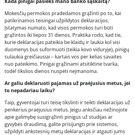
Kada pinigai pasieks mano banko sąskaitą?
Mokesčių permokos pradedamos grąžinti po to, kai
patikrinamos teisingai užpildytos deklaracijos.
Įstatymas numato, kad visos permokos turi būti
grąžintos iki liepos 31 dienos. Praktika rodo, kad tie,
kurie deklaracijas pateikia be klaidų ir laukia kol visi
duomenys bus suformuoti (teikia kovo viduryje), pinigų
sulaukia greičiausiai – kartais vos per kelias savaites
nuo pateikimo. Pinigai grąžinami atsitiktine tvarka,
todėl tikslios dienos nuspėti neįmanoma.
Ar galiu deklaruoti pajamas už praėjusius metus, jei
to nepadariau laiku?
Taip, gyventojai turi teisę tikslinti ir teikti deklaracijas už
penkerius praėjusius metus. Jeigu anksčiau nežinojote
apie galimybę susigrąžinti pinigus už studijas ar
gyvybės draudimą, galite prisijungti prie sistemos,
užpildyti ankstesnių metų deklaracijas ir atgauti jums