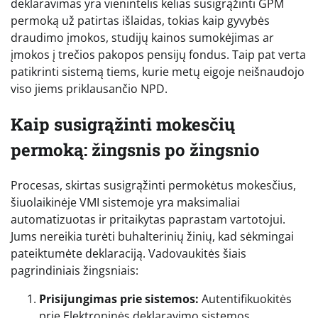
deklaravimas yra vienintelis kelias susigrąžinti GPM
permoką už patirtas išlaidas, tokias kaip gyvybės
draudimo įmokos, studijų kainos sumokėjimas ar
įmokos į trečios pakopos pensijų fondus. Taip pat verta
patikrinti sistemą tiems, kurie metų eigoje neišnaudojo
viso jiems priklausančio NPD.
Kaip susigrąžinti mokesčių
permoką: žingsnis po žingsnio
Procesas, skirtas susigrąžinti permokėtus mokesčius,
šiuolaikinėje VMI sistemoje yra maksimaliai
automatizuotas ir pritaikytas paprastam vartotojui.
Jums nereikia turėti buhalterinių žinių, kad sėkmingai
pateiktumėte deklaraciją. Vadovaukitės šiais
pagrindiniais žingsniais:
Prisijungimas prie sistemos:
Autentifikuokitės
prie Elektroninės deklaravimo sistemos