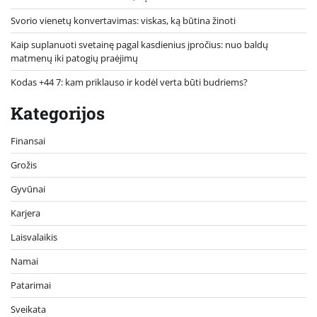
Svorio vienetų konvertavimas: viskas, ką būtina žinoti
Kaip suplanuoti svetainę pagal kasdienius įpročius: nuo baldų
matmenų iki patogių praėjimų
Kodas +44 7: kam priklauso ir kodėl verta būti budriems?
Kategorijos
Finansai
Grožis
Gyvūnai
Karjera
Laisvalaikis
Namai
Patarimai
Sveikata