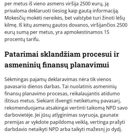
per metus iš vieno asmens viršija 2500 eurų, ją
privaloma deklaruoti tiesiog kaip gautą informaciją.
Mokesčių mokėti nereikės, bet valstybė turi žinoti lėšų
kilmę. Iš kitų asmenų gautos dovanos, viršijančios 2500
eurų sumą per metus, yra apmokestinamos 15
procentų tarifu.
Patarimai sklandžiam procesui ir
asmeninių finansų planavimui
Sėkmingas pajamų deklaravimas nėra tik vienos
pavasario dienos darbas. Tai nuolatinis asmeninių
finansų planavimo procesas, reikalaujantis atidumo
ištisus metus. Siekiant išvengti netikėtumų pavasarį,
rekomenduojama atsakingai vertinti taikomą NPD savo
darbovietėje. Jei jūsų atlyginimas svyruoja, gaunate
premijas ar vykdote papildomą veiklą, vertinga prašyti
darbdavio netaikyti NPD arba taikyti mažesnį jo dydį.