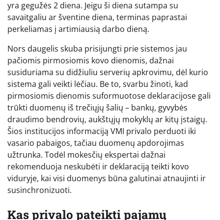
yra gegužės 2 diena. Jeigu ši diena sutampa su
savaitgaliu ar šventine diena, terminas paprastai
perkeliamas į artimiausią darbo dieną.
Nors daugelis skuba prisijungti prie sistemos jau
pačiomis pirmosiomis kovo dienomis, dažnai
susiduriama su didžiuliu serverių apkrovimu, dėl kurio
sistema gali veikti lėčiau. Be to, svarbu žinoti, kad
pirmosiomis dienomis suformuotose deklaracijose gali
trūkti duomenų iš trečiųjų šalių – bankų, gyvybės
draudimo bendrovių, aukštųjų mokyklų ar kitų įstaigų.
Šios institucijos informaciją VMI privalo perduoti iki
vasario pabaigos, tačiau duomenų apdorojimas
užtrunka. Todėl mokesčių ekspertai dažnai
rekomenduoja neskubėti ir deklaraciją teikti kovo
viduryje, kai visi duomenys būna galutinai atnaujinti ir
susinchronizuoti.
Kas privalo pateikti pajamų