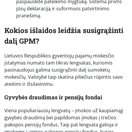
paspauskite pateikimo mygtuką. Sistema priims
jūsų deklaraciją ir suformuos patvirtinimo
pranešimą.
Kokios išlaidos leidžia susigrąžinti
dalį GPM?
Lietuvos Respublikos gyventojų pajamų mokesčio
įstatymas numato tam tikras lengvatas, kuriomis
pasinaudojus galima susigrąžinti dalį sumokėtų
mokesčių. Valstybė taip skatina piliečius rūpintis savo
ateitimi ir išsilavinimu.
Gyvybės draudimas ir pensijų fondai
Viena populiariausių lengvatų – įmokos už kaupiamąjį
gyvybės draudimą bei papildomas įmokas į trečios
pakopos pensijų fondus. Taip pat lengvata galioja ir
įmokoms į antros pakopos pensijų fondus, kurios