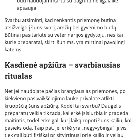
būti naudojami kartu su pagrindine ilgalaike
apsauga.
Svarbu atsiminti, kad renkantis priemonę būtina
atsižvelgti į šuns svorį, amžių bei gyvenimo būdą.
Būtinai pasitarkite su veterinarijos gydytoju, nes kai
kurie preparatai, skirti šunims, yra mirtinai pavojingi
katėms.
Kasdienė apžiūra – svarbiausias
ritualas
Net jei naudojate pačias brangiausias priemones, po
kiekvieno pasivaikščiojimo lauke privalote atlikti
kruopščią šuns apžiūrą. Kodėl tai svarbu? Daugelis
preparatų veikia tik tada, kai erkė įsisiurbia ir pradeda
maitintis, todėl erkė gali kurį laiką ropoti šuns kailiu, kol
pasieks odą. Taip pat, jei erkė yra „negyvybinga“, ji vis
tiek gali būti fiziškai prisitvirtinusi prie kailio ir vėliau