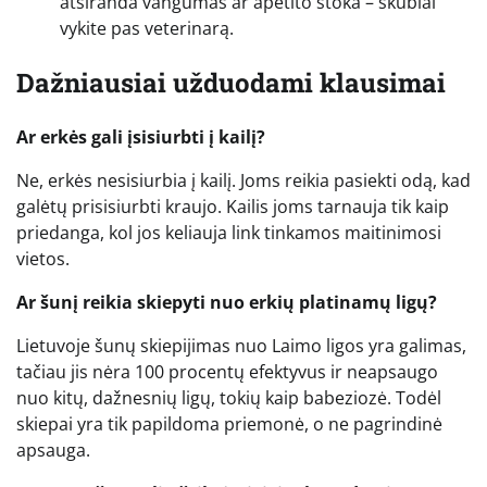
atsiranda vangumas ar apetito stoka – skubiai
vykite pas veterinarą.
Dažniausiai užduodami klausimai
Ar erkės gali įsisiurbti į kailį?
Ne, erkės nesisiurbia į kailį. Joms reikia pasiekti odą, kad
galėtų prisisiurbti kraujo. Kailis joms tarnauja tik kaip
priedanga, kol jos keliauja link tinkamos maitinimosi
vietos.
Ar šunį reikia skiepyti nuo erkių platinamų ligų?
Lietuvoje šunų skiepijimas nuo Laimo ligos yra galimas,
tačiau jis nėra 100 procentų efektyvus ir neapsaugo
nuo kitų, dažnesnių ligų, tokių kaip babeziozė. Todėl
skiepai yra tik papildoma priemonė, o ne pagrindinė
apsauga.