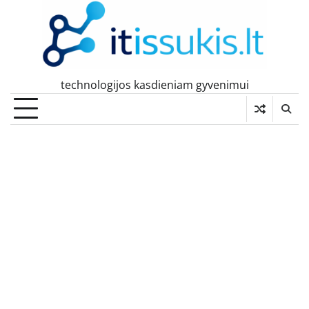
Skip
to
content
technologijos kasdieniam gyvenimui