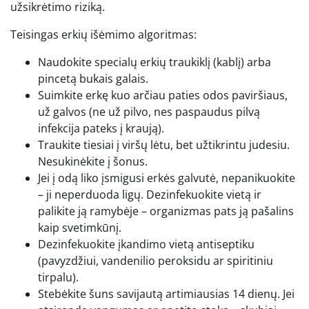
užsikrėtimo riziką.
Teisingas erkių išėmimo algoritmas:
Naudokite specialų erkių traukiklį (kablį) arba
pincetą bukais galais.
Suimkite erkę kuo arčiau paties odos paviršiaus,
už galvos (ne už pilvo, nes paspaudus pilvą
infekcija pateks į kraują).
Traukite tiesiai į viršų lėtu, bet užtikrintu judesiu.
Nesukinėkite į šonus.
Jei į odą liko įsmigusi erkės galvutė, nepanikuokite
– ji neperduoda ligų. Dezinfekuokite vietą ir
palikite ją ramybėje – organizmas pats ją pašalins
kaip svetimkūnį.
Dezinfekuokite įkandimo vietą antiseptiku
(pavyzdžiui, vandenilio peroksidu ar spiritiniu
tirpalu).
Stebėkite šuns savijautą artimiausias 14 dienų. Jei