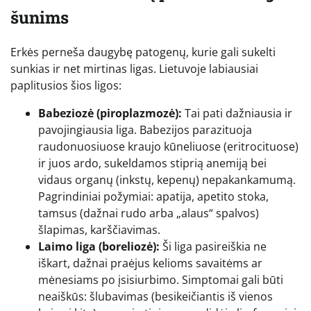
šunims
Erkės perneša daugybę patogenų, kurie gali sukelti
sunkias ir net mirtinas ligas. Lietuvoje labiausiai
paplitusios šios ligos:
Babeziozė (piroplazmozė):
Tai pati dažniausia ir
pavojingiausia liga. Babezijos parazituoja
raudonuosiuose kraujo kūneliuose (eritrocituose)
ir juos ardo, sukeldamos stiprią anemiją bei
vidaus organų (inkstų, kepenų) nepakankamumą.
Pagrindiniai požymiai: apatija, apetito stoka,
tamsus (dažnai rudo arba „alaus“ spalvos)
šlapimas, karščiavimas.
Laimo liga (boreliozė):
Ši liga pasireiškia ne
iškart, dažnai praėjus kelioms savaitėms ar
mėnesiams po įsisiurbimo. Simptomai gali būti
neaiškūs: šlubavimas (besikeičiantis iš vienos