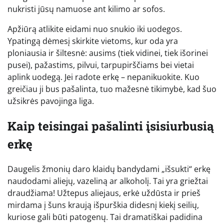
nukristi jūsų namuose ant kilimo ar sofos.
Apžiūrą atlikite eidami nuo snukio iki uodegos.
Ypatingą dėmesį skirkite vietoms, kur oda yra
ploniausia ir šiltesnė: ausims (tiek vidinei, tiek išorinei
pusei), pažastims, pilvui, tarpupirščiams bei vietai
aplink uodegą. Jei radote erkę – nepanikuokite. Kuo
greičiau ji bus pašalinta, tuo mažesnė tikimybė, kad šuo
užsikrės pavojinga liga.
Kaip teisingai pašalinti įsisiurbusią
erkę
Daugelis žmonių daro klaidų bandydami „išsukti“ erkę
naudodami aliejų, vazeliną ar alkoholį. Tai yra griežtai
draudžiama! Užtepus aliejaus, erkė uždūsta ir prieš
mirdama į šuns kraują išpurškia didesnį kiekį seilių,
kuriose gali būti patogenų. Tai dramatiškai padidina