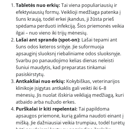
Tabletės nuo erkių:
Tai viena populiariausių ir
efektyviausių formų. Veiklioji medžiaga patenka į
šuns kraują, todėl erkei įkandus, ji žūsta prieš
spėdama perduoti infekciją. Šios priemonės veikia
ilgai – nuo vieno iki trijų mėnesių.
Lašai ant sprando (spot-on):
Lašai tepami ant
šuns odos keteros srityje. Jie suformuoja
apsauginį sluoksnį riebaliniame odos sluoksnyje.
Svarbu po panaudojimo kelias dienas neleisti
šuniui maudytis, kad preparatas tinkamai
pasiskirstytų.
Antkakliai nuo erkių:
Kokybiškas, veterinarijos
klinikoje įsigytas antkaklis gali veikti iki 6–8
mėnesių. Jis nuolat išskiria veikliąją medžiagą, kuri
atbaido arba nužudo erkes.
Purškalai ir kiti repelentai:
Tai papildoma
apsaugos priemonė, kurią galima naudoti einant į
mišką. Jie dažniausiai veikia trumpiau, todėl turėtų