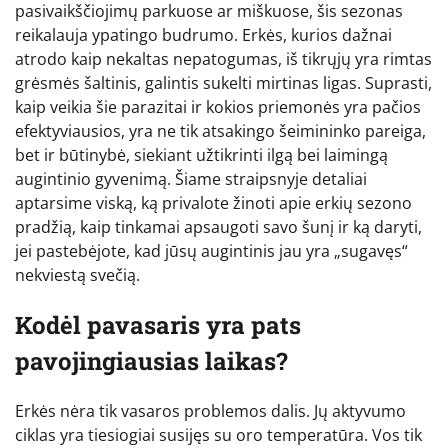
pasivaikščiojimų parkuose ar miškuose, šis sezonas
reikalauja ypatingo budrumo. Erkės, kurios dažnai
atrodo kaip nekaltas nepatogumas, iš tikrųjų yra rimtas
grėsmės šaltinis, galintis sukelti mirtinas ligas. Suprasti,
kaip veikia šie parazitai ir kokios priemonės yra pačios
efektyviausios, yra ne tik atsakingo šeimininko pareiga,
bet ir būtinybė, siekiant užtikrinti ilgą bei laimingą
augintinio gyvenimą. Šiame straipsnyje detaliai
aptarsime viską, ką privalote žinoti apie erkių sezono
pradžią, kaip tinkamai apsaugoti savo šunį ir ką daryti,
jei pastebėjote, kad jūsų augintinis jau yra „sugavęs“
nekviestą svečią.
Kodėl pavasaris yra pats
pavojingiausias laikas?
Erkės nėra tik vasaros problemos dalis. Jų aktyvumo
ciklas yra tiesiogiai susijęs su oro temperatūra. Vos tik