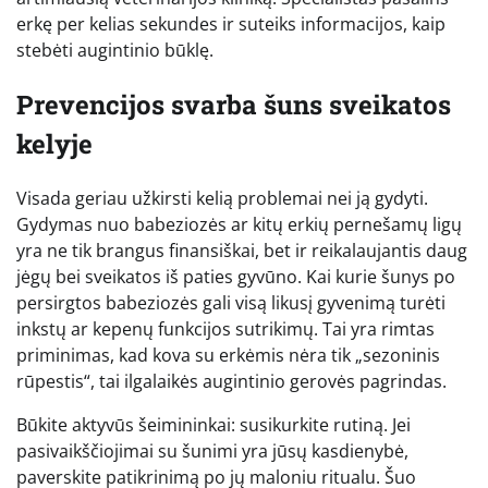
erkę per kelias sekundes ir suteiks informacijos, kaip
stebėti augintinio būklę.
Prevencijos svarba šuns sveikatos
kelyje
Visada geriau užkirsti kelią problemai nei ją gydyti.
Gydymas nuo babeziozės ar kitų erkių pernešamų ligų
yra ne tik brangus finansiškai, bet ir reikalaujantis daug
jėgų bei sveikatos iš paties gyvūno. Kai kurie šunys po
persirgtos babeziozės gali visą likusį gyvenimą turėti
inkstų ar kepenų funkcijos sutrikimų. Tai yra rimtas
priminimas, kad kova su erkėmis nėra tik „sezoninis
rūpestis“, tai ilgalaikės augintinio gerovės pagrindas.
Būkite aktyvūs šeimininkai: susikurkite rutiną. Jei
pasivaikščiojimai su šunimi yra jūsų kasdienybė,
paverskite patikrinimą po jų maloniu ritualu. Šuo