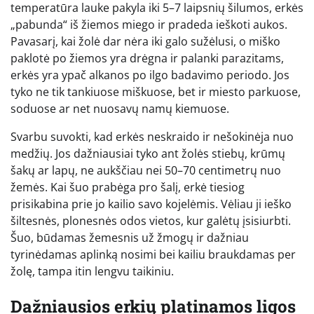
temperatūra lauke pakyla iki 5–7 laipsnių šilumos, erkės
„pabunda“ iš žiemos miego ir pradeda ieškoti aukos.
Pavasarį, kai žolė dar nėra iki galo sužėlusi, o miško
paklotė po žiemos yra drėgna ir palanki parazitams,
erkės yra ypač alkanos po ilgo badavimo periodo. Jos
tyko ne tik tankiuose miškuose, bet ir miesto parkuose,
soduose ar net nuosavų namų kiemuose.
Svarbu suvokti, kad erkės neskraido ir nešokinėja nuo
medžių. Jos dažniausiai tyko ant žolės stiebų, krūmų
šakų ar lapų, ne aukščiau nei 50–70 centimetrų nuo
žemės. Kai šuo prabėga pro šalį, erkė tiesiog
prisikabina prie jo kailio savo kojelėmis. Vėliau ji ieško
šiltesnės, plonesnės odos vietos, kur galėtų įsisiurbti.
Šuo, būdamas žemesnis už žmogų ir dažniau
tyrinėdamas aplinką nosimi bei kailiu braukdamas per
žolę, tampa itin lengvu taikiniu.
Dažniausios erkių platinamos ligos