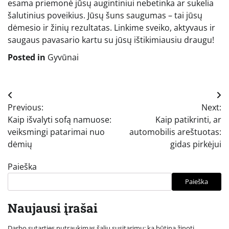
esama priemonė jūsų augintiniui nebetinka ar sukelia
šalutinius poveikius. Jūsų šuns saugumas – tai jūsų
dėmesio ir žinių rezultatas. Linkime sveiko, aktyvaus ir
saugaus pavasario kartu su jūsų ištikimiausiu draugu!
Posted in
Gyvūnai
Navigacija
Previous:
Next:
tarp
Kaip išvalyti sofą namuose:
Kaip patikrinti, ar
įrašų
veiksmingi patarimai nuo
automobilis areštuotas:
dėmių
gidas pirkėjui
Paieška
Paieška
Naujausi įrašai
Darbo sutarties nutraukimas šalių susitarimu: ką būtina žinoti