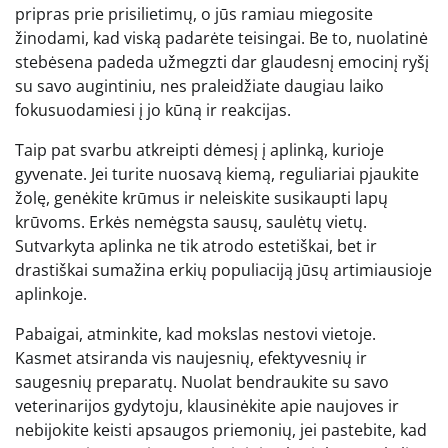
pripras prie prisilietimų, o jūs ramiau miegosite
žinodami, kad viską padarėte teisingai. Be to, nuolatinė
stebėsena padeda užmegzti dar glaudesnį emocinį ryšį
su savo augintiniu, nes praleidžiate daugiau laiko
fokusuodamiesi į jo kūną ir reakcijas.
Taip pat svarbu atkreipti dėmesį į aplinką, kurioje
gyvenate. Jei turite nuosavą kiemą, reguliariai pjaukite
žolę, genėkite krūmus ir neleiskite susikaupti lapų
krūvoms. Erkės nemėgsta sausų, saulėtų vietų.
Sutvarkyta aplinka ne tik atrodo estetiškai, bet ir
drastiškai sumažina erkių populiaciją jūsų artimiausioje
aplinkoje.
Pabaigai, atminkite, kad mokslas nestovi vietoje.
Kasmet atsiranda vis naujesnių, efektyvesnių ir
saugesnių preparatų. Nuolat bendraukite su savo
veterinarijos gydytoju, klausinėkite apie naujoves ir
nebijokite keisti apsaugos priemonių, jei pastebite, kad