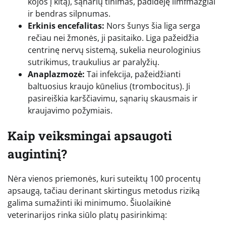
kojos į kitą), sąnarių tinimas, padidėję limfmazgiai
ir bendras silpnumas.
Erkinis encefalitas:
Nors šunys šia liga serga
rečiau nei žmonės, ji pasitaiko. Liga pažeidžia
centrinę nervų sistemą, sukelia neurologinius
sutrikimus, traukulius ar paralyžių.
Anaplazmozė:
Tai infekcija, pažeidžianti
baltuosius kraujo kūnelius (trombocitus). Ji
pasireiškia karščiavimu, sąnarių skausmais ir
kraujavimo požymiais.
Kaip veiksmingai apsaugoti
augintinį?
Nėra vienos priemonės, kuri suteiktų 100 procentų
apsaugą, tačiau derinant skirtingus metodus riziką
galima sumažinti iki minimumo. Šiuolaikinė
veterinarijos rinka siūlo platų pasirinkimą: