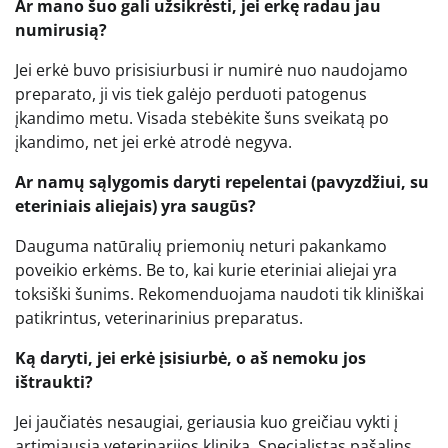
Ar mano šuo gali užsikrėsti, jei erkę radau jau
numirusią?
Jei erkė buvo prisisiurbusi ir numirė nuo naudojamo
preparato, ji vis tiek galėjo perduoti patogenus
įkandimo metu. Visada stebėkite šuns sveikatą po
įkandimo, net jei erkė atrodė negyva.
Ar namų sąlygomis daryti repelentai (pavyzdžiui, su
eteriniais aliejais) yra saugūs?
Dauguma natūralių priemonių neturi pakankamo
poveikio erkėms. Be to, kai kurie eteriniai aliejai yra
toksiški šunims. Rekomenduojama naudoti tik kliniškai
patikrintus, veterinarinius preparatus.
Ką daryti, jei erkė įsisiurbė, o aš nemoku jos
ištraukti?
Jei jaučiatės nesaugiai, geriausia kuo greičiau vykti į
artimiausią veterinarijos kliniką. Specialistas pašalins