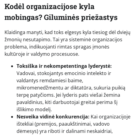
Kodėl organizacijose kyla
mobingas? Giluminės priežastys
Klaidinga manyti, kad toks elgesys kyla tiesiog dėl dviejų
žmonių nesutapimo. Tai yra sisteminė organizacijos
problema, indikuojanti rimtas spragas įmonės
kultūroje ir valdymo procesuose.
Toksiška ir nekompetentinga lyderystė:
Vadovai, stokojantys emocinio intelekto ir
valdantys remdamiesi baime,
mikromenedžmentu ar diktatūra, sukuria puikią
terpę patyčioms. Jei lyderis pats viešai žemina
pavaldinius, kiti darbuotojai greitai perima šį
išlikimo modelį.
Nesveika vidinė konkurencija:
Kai organizacijoje
ištekliai (premijos, paaukštinimai, vadovo
dėmesys) yra riboti ir dalinami neskaidriai,