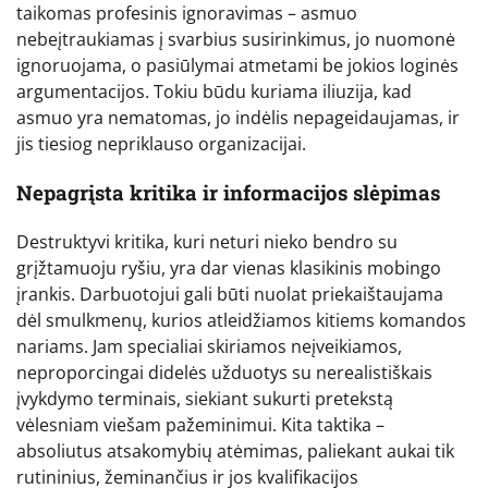
taikomas profesinis ignoravimas – asmuo
nebeįtraukiamas į svarbius susirinkimus, jo nuomonė
ignoruojama, o pasiūlymai atmetami be jokios loginės
argumentacijos. Tokiu būdu kuriama iliuzija, kad
asmuo yra nematomas, jo indėlis nepageidaujamas, ir
jis tiesiog nepriklauso organizacijai.
Nepagrįsta kritika ir informacijos slėpimas
Destruktyvi kritika, kuri neturi nieko bendro su
grįžtamuoju ryšiu, yra dar vienas klasikinis mobingo
įrankis. Darbuotojui gali būti nuolat priekaištaujama
dėl smulkmenų, kurios atleidžiamos kitiems komandos
nariams. Jam specialiai skiriamos neįveikiamos,
neproporcingai didelės užduotys su nerealistiškais
įvykdymo terminais, siekiant sukurti pretekstą
vėlesniam viešam pažeminimui. Kita taktika –
absoliutus atsakomybių atėmimas, paliekant aukai tik
rutininius, žeminančius ir jos kvalifikacijos