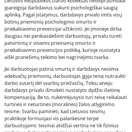
Lietuvos Respublikos Darbo kodeksas nedviprasmiškai
įpareigoja darbdavius sukurti psichologiškai saugią
aplinką. Pagal įstatymus, darbdavys privalo imtis visų
būtinų priemonių psichologinio smurto ir
priekabiavimo prevencijai užtikrinti. Jei įmonėje dirba
daugiau nei penkiasdešimt darbuotojų, privalu turėti
patvirtintą ir visiems prieinamą smurto ir
priekabiavimo prevencijos politiką, kurioje nustatyta
aiški pranešimų teikimo bei nagrinėjimo tvarka.
Jei darbuotojas patiria smurtą ir darbdavys nesiima
adekvačių priemonių, darbuotojas įgyja teisę nutraukti
darbo sutartį dėl svarbių priežasčių. Tokiu atveju
darbdavys privalo išmokėti nustatyto dydžio išeitinę
kompensaciją. Be to, nukentėjusysis turi teisę reikalauti
turtinės ir neturtinės (moralinės) žalos atlyginimo
teisme. Svarbu paminėti, kad Lietuvos teismų
praktikoje formuojasi vis palankesnė terpė
darbuotojams: teismai atidžiai vertina ne tik fizinius