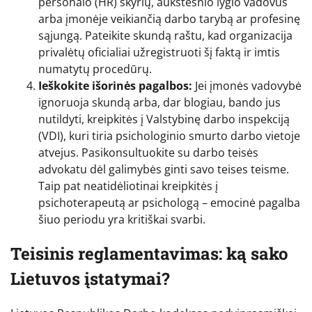
personalo (HR) skyrių, aukštesnio lygio vadovus
arba įmonėje veikiančią darbo tarybą ar profesinę
sąjungą. Pateikite skundą raštu, kad organizacija
privalėtų oficialiai užregistruoti šį faktą ir imtis
numatytų procedūrų.
Ieškokite išorinės pagalbos:
Jei įmonės vadovybė
ignoruoja skundą arba, dar blogiau, bando jus
nutildyti, kreipkitės į Valstybinę darbo inspekciją
(VDI), kuri tiria psichologinio smurto darbo vietoje
atvejus. Pasikonsultuokite su darbo teisės
advokatu dėl galimybės ginti savo teises teisme.
Taip pat neatidėliotinai kreipkitės į
psichoterapeutą ar psichologą – emocinė pagalba
šiuo periodu yra kritiškai svarbi.
Teisinis reglamentavimas: ką sako
Lietuvos įstatymai?