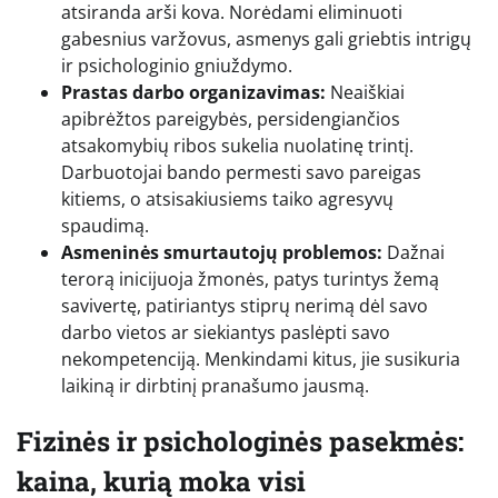
atsiranda arši kova. Norėdami eliminuoti
gabesnius varžovus, asmenys gali griebtis intrigų
ir psichologinio gniuždymo.
Prastas darbo organizavimas:
Neaiškiai
apibrėžtos pareigybės, persidengiančios
atsakomybių ribos sukelia nuolatinę trintį.
Darbuotojai bando permesti savo pareigas
kitiems, o atsisakiusiems taiko agresyvų
spaudimą.
Asmeninės smurtautojų problemos:
Dažnai
terorą inicijuoja žmonės, patys turintys žemą
savivertę, patiriantys stiprų nerimą dėl savo
darbo vietos ar siekiantys paslėpti savo
nekompetenciją. Menkindami kitus, jie susikuria
laikiną ir dirbtinį pranašumo jausmą.
Fizinės ir psichologinės pasekmės:
kaina, kurią moka visi