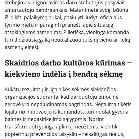
stebėjimas ir ignoravimas daro stebėtojus pasyviais
smurtautojų bendrininkais. Matant neteisybę, būtina
išreikšti palaikymą aukai, pasiūlyti liudyti oficialaus
tyrimo metu ir paraginti pranešti apie situaciją
atsakingiems asmenims. Pilietiška, vieninga komanda
turi didžiausią galią neutralizuoti toksinį vieno ar kelių
asmenų elgesį.
Skaidrios darbo kultūros kūrimas –
kiekvieno indėlis į bendrą sėkmę
Aukštų rezultatų ir ilgalaikės sėkmės siekiančios
organizacijos supranta, kad darbuotojų emocinė
gerovė yra nepajudinamas pagrindas. Negalima tikėtis
lojalumo ir inovacijų iš komandos, kuri nuolat gyvena
baimės ir nepasitikėjimo sąlygomis. Norint
transformuoti ydingą aplinką, neužtenka vien tik
popierinių prevencijos taisyklių – reikalingas realus,