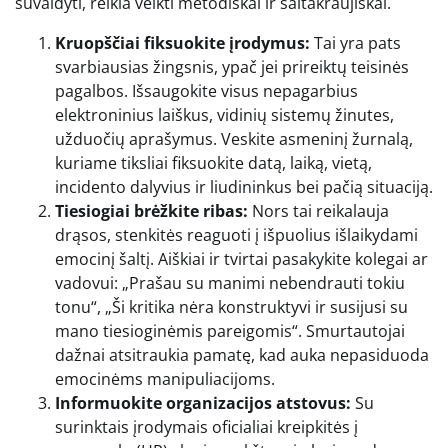
suvaldyti, reikia veikti metodiškai ir šaltakraujiškai.
Kruopščiai fiksuokite įrodymus:
Tai yra pats
svarbiausias žingsnis, ypač jei prireiktų teisinės
pagalbos. Išsaugokite visus nepagarbius
elektroninius laiškus, vidinių sistemų žinutes,
užduočių aprašymus. Veskite asmeninį žurnalą,
kuriame tiksliai fiksuokite datą, laiką, vietą,
incidento dalyvius ir liudininkus bei pačią situaciją.
Tiesiogiai brėžkite ribas:
Nors tai reikalauja
drąsos, stenkitės reaguoti į išpuolius išlaikydami
emocinį šaltį. Aiškiai ir tvirtai pasakykite kolegai ar
vadovui: „Prašau su manimi nebendrauti tokiu
tonu“, „Ši kritika nėra konstruktyvi ir susijusi su
mano tiesioginėmis pareigomis“. Smurtautojai
dažnai atsitraukia pamatę, kad auka nepasiduoda
emocinėms manipuliacijoms.
Informuokite organizacijos atstovus:
Su
surinktais įrodymais oficialiai kreipkitės į