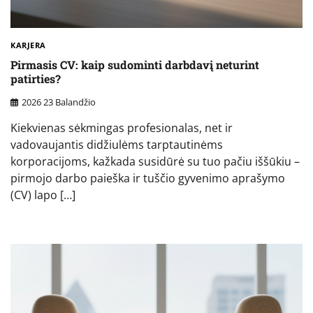
KARJERA
Pirmasis CV: kaip sudominti darbdavį neturint
patirties?
2026 23 Balandžio
Kiekvienas sėkmingas profesionalas, net ir
vadovaujantis didžiulėms tarptautinėms
korporacijoms, kažkada susidūrė su tuo pačiu iššūkiu –
pirmojo darbo paieška ir tuščio gyvenimo aprašymo
(CV) lapo […]