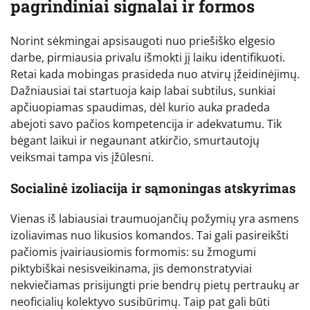
pagrindiniai signalai ir formos
Norint sėkmingai apsisaugoti nuo priešiško elgesio
darbe, pirmiausia privalu išmokti jį laiku identifikuoti.
Retai kada mobingas prasideda nuo atvirų įžeidinėjimų.
Dažniausiai tai startuoja kaip labai subtilus, sunkiai
apčiuopiamas spaudimas, dėl kurio auka pradeda
abejoti savo pačios kompetencija ir adekvatumu. Tik
bėgant laikui ir negaunant atkirčio, smurtautojų
veiksmai tampa vis įžūlesni.
Socialinė izoliacija ir sąmoningas atskyrimas
Vienas iš labiausiai traumuojančių požymių yra asmens
izoliavimas nuo likusios komandos. Tai gali pasireikšti
pačiomis įvairiausiomis formomis: su žmogumi
piktybiškai nesisveikinama, jis demonstratyviai
nekviečiamas prisijungti prie bendrų pietų pertraukų ar
neoficialių kolektyvo susibūrimų. Taip pat gali būti