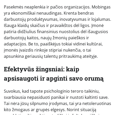
Pasekmės neaplenkia ir pačios organizacijos. Mobingas
yra ekonomiškai nenaudingas. Krenta bendras
darbuotojų produktyvumas, inovatyvumas ir lojalumas.
Išauga klaidų skaičius ir pravaikštos dėl ligos. Įmonė
patiria didžiulius finansinius nuostolius dėl išaugusios
darbuotojų kaitos, naujų žmonių paieškos ir
adaptacijos. Be to, paaiškėjus tokiai vidinei kultūrai,
įmonės įvaizdis rinkoje stipriai nukenčia, o tai
apsunkina geriausių talentų pritraukimą ateityje.
Efektyvūs žingsniai: kaip
apsisaugoti ir apginti savo orumą
Suvokus, kad tapote psichologinio teroro taikiniu,
svarbiausia nepasiduoti panikai ir nustoti kaltinti save.
Tai nėra jūsų silpnumo įrodymas, tai yra netoleruotinas
kito žmogaus ar grupės elgesys. Norint situaciją