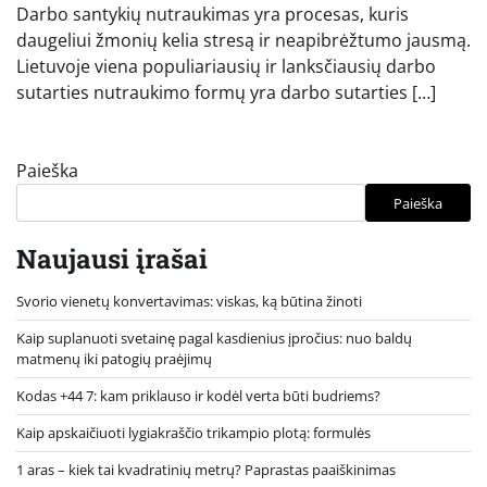
Darbo santykių nutraukimas yra procesas, kuris
daugeliui žmonių kelia stresą ir neapibrėžtumo jausmą.
Lietuvoje viena populiariausių ir lanksčiausių darbo
sutarties nutraukimo formų yra darbo sutarties […]
Paieška
Paieška
Naujausi įrašai
Svorio vienetų konvertavimas: viskas, ką būtina žinoti
Kaip suplanuoti svetainę pagal kasdienius įpročius: nuo baldų
matmenų iki patogių praėjimų
Kodas +44 7: kam priklauso ir kodėl verta būti budriems?
Kaip apskaičiuoti lygiakraščio trikampio plotą: formulės
1 aras – kiek tai kvadratinių metrų? Paprastas paaiškinimas