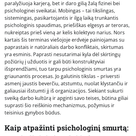
paralyžiuoja karjerą, bet ir daro gilią žalą fizinei bei
psichologinei sveikatai. Mobingas – tai tikslingas,
sistemingas, pasikartojantis ir ilgą laiką trunkantis
psichologinis spaudimas, priešiškas elgesys ar teroras,
nukreiptas prieš vieną ar kelis kolektyvo narius. Nors
kartais šis terminas viešojoje erdvėje painiojamas su
paprastais ir natūraliais darbo konfliktais, skirtumas
yra esminis. Paprasti nesutarimai kyla dėl skirtingų
požiūrių į užduotis ir gali būti konstruktyviai
išsprendžiami, tuo tarpu psichologinis smurtas yra
griaunantis procesas. Jo galutinis tikslas – priversti
asmenį jaustis beverčiu, atstumtu, nuolat klystančiu ir
galiausiai išstumti jį iš organizacijos. Siekiant sukurti
sveiką darbo kultūrą ir apginti savo teises, būtina giliai
suprasti šio reiškinio mechanizmus, požymius ir
teisinius gynybos būdus.
Kaip atpažinti psichologinį smurtą: