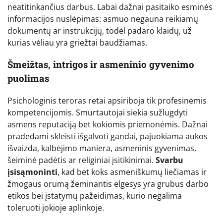
neatitinkančius darbus. Labai dažnai pasitaiko esminės
informacijos nuslėpimas: asmuo negauna reikiamų
dokumentų ar instrukcijų, todėl padaro klaidų, už
kurias vėliau yra griežtai baudžiamas.
Šmeižtas, intrigos ir asmeninio gyvenimo
puolimas
Psichologinis teroras retai apsiriboja tik profesinėmis
kompetencijomis. Smurtautojai siekia sužlugdyti
asmens reputaciją bet kokiomis priemonėmis. Dažnai
pradedami skleisti išgalvoti gandai, pajuokiama aukos
išvaizda, kalbėjimo maniera, asmeninis gyvenimas,
šeiminė padėtis ar religiniai įsitikinimai.
Svarbu
įsisąmoninti
, kad bet koks asmeniškumų liečiamas ir
žmogaus orumą žeminantis elgesys yra grubus darbo
etikos bei įstatymų pažeidimas, kurio negalima
toleruoti jokioje aplinkoje.