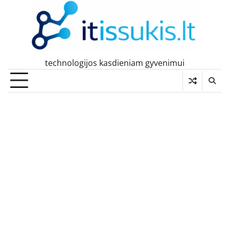
Skip
to
content
technologijos kasdieniam gyvenimui