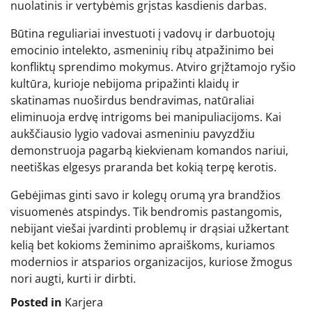
nuolatinis ir vertybėmis grįstas kasdienis darbas.
Būtina reguliariai investuoti į vadovų ir darbuotojų
emocinio intelekto, asmeninių ribų atpažinimo bei
konfliktų sprendimo mokymus. Atviro grįžtamojo ryšio
kultūra, kurioje nebijoma pripažinti klaidų ir
skatinamas nuoširdus bendravimas, natūraliai
eliminuoja erdvę intrigoms bei manipuliacijoms. Kai
aukščiausio lygio vadovai asmeniniu pavyzdžiu
demonstruoja pagarbą kiekvienam komandos nariui,
neetiškas elgesys praranda bet kokią terpę kerotis.
Gebėjimas ginti savo ir kolegų orumą yra brandžios
visuomenės atspindys. Tik bendromis pastangomis,
nebijant viešai įvardinti problemų ir drąsiai užkertant
kelią bet kokioms žeminimo apraiškoms, kuriamos
modernios ir atsparios organizacijos, kuriose žmogus
nori augti, kurti ir dirbti.
Posted in
Karjera