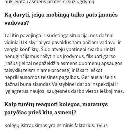
nukreipta į asmens profesinį sužlugdymą.
Ką daryti, jeigu mobingą taiko pats įmonės
vadovas?
Tai itin pavojinga ir sudėtinga situacija, nes dažnai
vidiniai HR skyriai yra pavaldūs tam pačiam vadovui ir
vengia konfliktų. Šiuo atveju ypatingai svarbu rinkti
nenuginčijamus rašytinius įrodymus, fiksuoti garso
įrašus (jei tai nepažeidžia asmens duomenų apsaugos
taisyklių teisminiame procese) ir iškart ieškoti
nepriklausomos teisinės pagalbos. Geriausia išeitis
dažnai būna skundas Valstybinei darbo inspekcijai ir
lygiagretus naujos, saugesnės darbo vietos ieškojimas.
Kaip turėtų reaguoti kolegos, matantys
patyčias prieš kitą asmenį?
Kolegų įsitraukimas yra esminis faktorius. Tylus