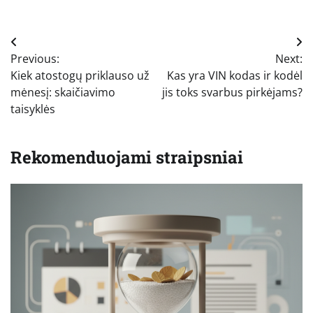
Navigacija
Previous:
Next:
tarp
Kiek atostogų priklauso už
Kas yra VIN kodas ir kodėl
įrašų
mėnesį: skaičiavimo
jis toks svarbus pirkėjams?
taisyklės
Rekomenduojami straipsniai