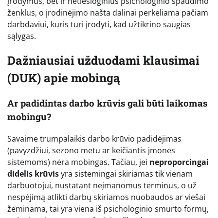
įrodymus, bet ir netiesioginius psichologinio spaudimo
ženklus, o įrodinėjimo našta dalinai perkeliama pačiam
darbdaviui, kuris turi įrodyti, kad užtikrino saugias
sąlygas.
Dažniausiai užduodami klausimai
(DUK) apie mobingą
Ar padidintas darbo krūvis gali būti laikomas
mobingu?
Savaime trumpalaikis darbo krūvio padidėjimas
(pavyzdžiui, sezono metu ar keičiantis įmonės
sistemoms) nėra mobingas. Tačiau, jei
neproporcingai
didelis krūvis
yra sistemingai skiriamas tik vienam
darbuotojui, nustatant neįmanomus terminus, o už
nespėjimą atlikti darbų skiriamos nuobaudos ar viešai
žeminama, tai yra viena iš psichologinio smurto formų,