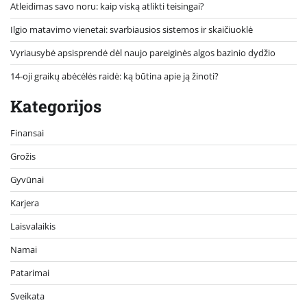
Atleidimas savo noru: kaip viską atlikti teisingai?
Ilgio matavimo vienetai: svarbiausios sistemos ir skaičiuoklė
Vyriausybė apsisprendė dėl naujo pareiginės algos bazinio dydžio
14-oji graikų abėcėlės raidė: ką būtina apie ją žinoti?
Kategorijos
Finansai
Grožis
Gyvūnai
Karjera
Laisvalaikis
Namai
Patarimai
Sveikata