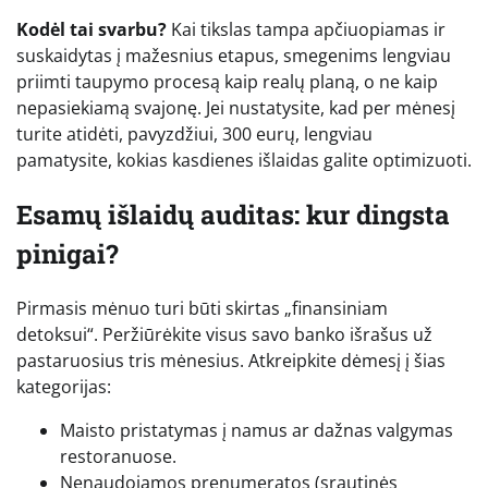
Kodėl tai svarbu?
Kai tikslas tampa apčiuopiamas ir
suskaidytas į mažesnius etapus, smegenims lengviau
priimti taupymo procesą kaip realų planą, o ne kaip
nepasiekiamą svajonę. Jei nustatysite, kad per mėnesį
turite atidėti, pavyzdžiui, 300 eurų, lengviau
pamatysite, kokias kasdienes išlaidas galite optimizuoti.
Esamų išlaidų auditas: kur dingsta
pinigai?
Pirmasis mėnuo turi būti skirtas „finansiniam
detoksui“. Peržiūrėkite visus savo banko išrašus už
pastaruosius tris mėnesius. Atkreipkite dėmesį į šias
kategorijas:
Maisto pristatymas į namus ar dažnas valgymas
restoranuose.
Nenaudojamos prenumeratos (srautinės