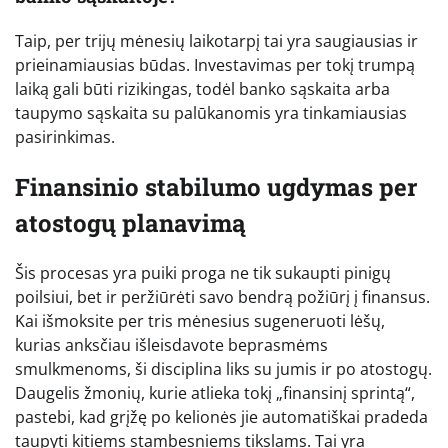
Taip, per trijų mėnesių laikotarpį tai yra saugiausias ir
prieinamiausias būdas. Investavimas per tokį trumpą
laiką gali būti rizikingas, todėl banko sąskaita arba
taupymo sąskaita su palūkanomis yra tinkamiausias
pasirinkimas.
Finansinio stabilumo ugdymas per
atostogų planavimą
Šis procesas yra puiki proga ne tik sukaupti pinigų
poilsiui, bet ir peržiūrėti savo bendrą požiūrį į finansus.
Kai išmoksite per tris mėnesius sugeneruoti lėšų,
kurias anksčiau išleisdavote beprasmėms
smulkmenoms, ši disciplina liks su jumis ir po atostogų.
Daugelis žmonių, kurie atlieka tokį „finansinį sprintą“,
pastebi, kad grįžę po kelionės jie automatiškai pradeda
taupyti kitiems stambesniems tikslams. Tai yra