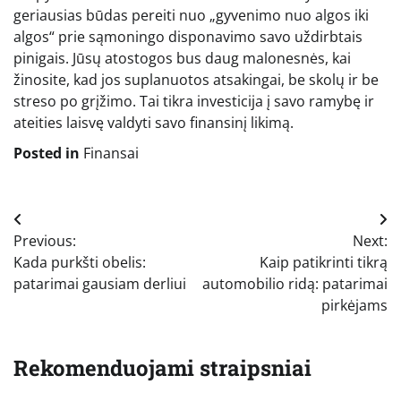
geriausias būdas pereiti nuo „gyvenimo nuo algos iki
algos“ prie sąmoningo disponavimo savo uždirbtais
pinigais. Jūsų atostogos bus daug malonesnės, kai
žinosite, kad jos suplanuotos atsakingai, be skolų ir be
streso po grįžimo. Tai tikra investicija į savo ramybę ir
ateities laisvę valdyti savo finansinį likimą.
Posted in
Finansai
Navigacija
Previous:
Next:
tarp
Kada purkšti obelis:
Kaip patikrinti tikrą
įrašų
patarimai gausiam derliui
automobilio ridą: patarimai
pirkėjams
Rekomenduojami straipsniai