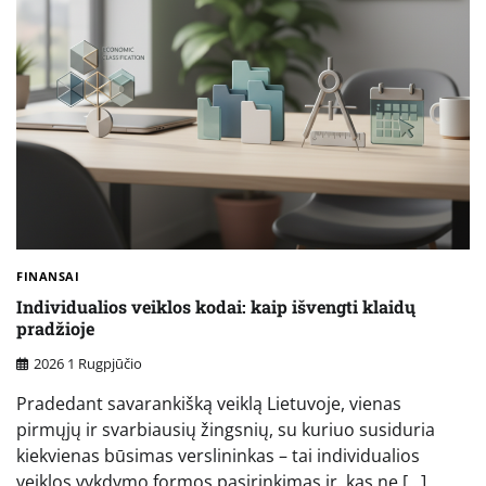
FINANSAI
Individualios veiklos kodai: kaip išvengti klaidų
pradžioje
2026 1 Rugpjūčio
Pradedant savarankišką veiklą Lietuvoje, vienas
pirmųjų ir svarbiausių žingsnių, su kuriuo susiduria
kiekvienas būsimas verslininkas – tai individualios
veiklos vykdymo formos pasirinkimas ir, kas ne […]