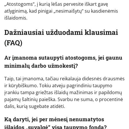
„Atostogoms“, į kurią lėšas pervesite iškart gavę
atlyginimą, kad pinigai „nesimaišytų“ su kasdienėmis
išlaidomis.
Dažniausiai užduodami klausimai
(FAQ)
Ar įmanoma sutaupyti atostogoms, jei gaunu
minimalų darbo užmokestį?
Taip, tai įmanoma, tačiau reikalauja didesnės drausmės
ir kūrybiškumo. Tokiu atveju pagrindiniu taupymo
įrankiu tampa griežtas išlaidų mažinimas ir papildomų
pajamų šaltinių paieška. Svarbu ne suma, o procentinė
dalis, kurią sugebate atidėti.
Ką daryti, jei per mėnesį nenumatytos
išlaidos „suvalgė“ visą taupymo fondą?