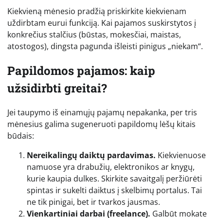
Kiekvieną mėnesio pradžią priskirkite kiekvienam
uždirbtam eurui funkciją. Kai pajamos suskirstytos į
konkrečius stalčius (būstas, mokesčiai, maistas,
atostogos), dingsta pagunda išleisti pinigus „niekam“.
Papildomos pajamos: kaip
užsidirbti greitai?
Jei taupymo iš einamųjų pajamų nepakanka, per tris
mėnesius galima sugeneruoti papildomų lėšų kitais
būdais:
Nereikalingų daiktų pardavimas.
Kiekvienuose
namuose yra drabužių, elektronikos ar knygų,
kurie kaupia dulkes. Skirkite savaitgalį peržiūrėti
spintas ir sukelti daiktus į skelbimų portalus. Tai
ne tik pinigai, bet ir tvarkos jausmas.
Vienkartiniai darbai (freelance).
Galbūt mokate