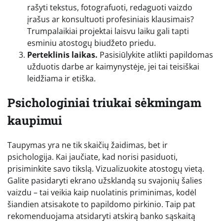
rašyti tekstus, fotografuoti, redaguoti vaizdo
įrašus ar konsultuoti profesiniais klausimais?
Trumpalaikiai projektai laisvu laiku gali tapti
esminiu atostogų biudžeto priedu.
Perteklinis laikas.
Pasisiūlykite atlikti papildomas
užduotis darbe ar kaimynystėje, jei tai teisiškai
leidžiama ir etiška.
Psichologiniai triukai sėkmingam
kaupimui
Taupymas yra ne tik skaičių žaidimas, bet ir
psichologija. Kai jaučiate, kad norisi pasiduoti,
prisiminkite savo tikslą. Vizualizuokite atostogų vietą.
Galite pasidaryti ekrano užsklandą su svajonių šalies
vaizdu – tai veikia kaip nuolatinis priminimas, kodėl
šiandien atsisakote to papildomo pirkinio. Taip pat
rekomenduojama atsidaryti atskirą banko sąskaitą