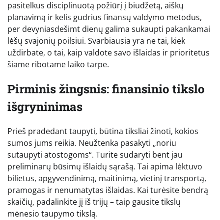
pasitelkus disciplinuotą požiūrį į biudžetą, aiškų
planavimą ir kelis gudrius finansų valdymo metodus,
per devyniasdešimt dienų galima sukaupti pakankamai
lėšų svajonių poilsiui. Svarbiausia yra ne tai, kiek
uždirbate, o tai, kaip valdote savo išlaidas ir prioritetus
šiame ribotame laiko tarpe.
Pirminis žingsnis: finansinio tikslo
išgryninimas
Prieš pradedant taupyti, būtina tiksliai žinoti, kokios
sumos jums reikia. Neužtenka pasakyti „noriu
sutaupyti atostogoms“. Turite sudaryti bent jau
preliminarų būsimų išlaidų sąrašą. Tai apima lėktuvo
bilietus, apgyvendinimą, maitinimą, vietinį transportą,
pramogas ir nenumatytas išlaidas. Kai turėsite bendrą
skaičių, padalinkite jį iš trijų – taip gausite tikslų
mėnesio taupymo tikslą.