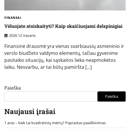
FINANSAI
Vėluojate atsiskaityti? Kaip skaičiuojami delspinigiai
2026 12 Vasario
Finansinė drausmė yra vienas svarbiausių asmeninio ir
verslo biudžeto valdymo elementų, tačiau gyvenime
pasitaiko situacijų, kai sąskaitos lieka neapmokėtos
laiku. Nesvarbu, ar tai būtų pamiršta […]
Paieška
Paieška
Naujausi įrašai
1 aras – kiek tai kvadratinių metrų? Paprastas paaiškinimas