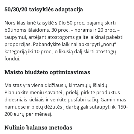
50/30/20 taisyklės adaptacija
Nors klasikinė taisyklė siūlo 50 proc. pajamų skirti
būtinoms išlaidoms, 30 proc. – norams ir 20 proc. –
taupymui, artėjant atostogoms galite laikinai pakeisti
proporcijas. Pabandykite laikinai apkarpyti „norų“
kategoriją iki 10 proc., o likusią dalį skirti atostogų
fondui.
Maisto biudžeto optimizavimas
Maistas yra viena didžiausių kintamųjų išlaidų.
Planuokite meniu savaitei į priekį, pirkite produktus
didesniais kiekiais ir venkite pusfabrikačių. Gaminimas
namuose ir pietų dėžutės į darbą gali sutaupyti iki 150–
200 eurų per mėnesį.
Nulinio balanso metodas