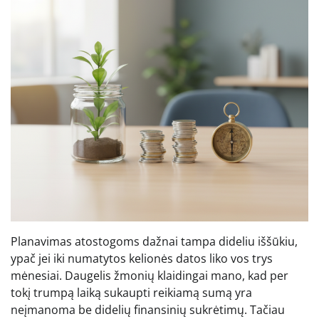
Planavimas atostogoms dažnai tampa dideliu iššūkiu,
ypač jei iki numatytos kelionės datos liko vos trys
mėnesiai. Daugelis žmonių klaidingai mano, kad per
tokį trumpą laiką sukaupti reikiamą sumą yra
neįmanoma be didelių finansinių sukrėtimų. Tačiau