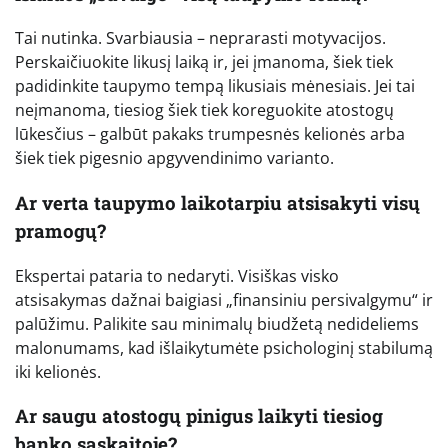
Tai nutinka. Svarbiausia – neprarasti motyvacijos.
Perskaičiuokite likusį laiką ir, jei įmanoma, šiek tiek
padidinkite taupymo tempą likusiais mėnesiais. Jei tai
neįmanoma, tiesiog šiek tiek koreguokite atostogų
lūkesčius – galbūt pakaks trumpesnės kelionės arba
šiek tiek pigesnio apgyvendinimo varianto.
Ar verta taupymo laikotarpiu atsisakyti visų
pramogų?
Ekspertai pataria to nedaryti. Visiškas visko
atsisakymas dažnai baigiasi „finansiniu persivalgymu“ ir
palūžimu. Palikite sau minimalų biudžetą nedideliems
malonumams, kad išlaikytumėte psichologinį stabilumą
iki kelionės.
Ar saugu atostogų pinigus laikyti tiesiog
banko sąskaitoje?