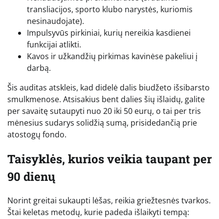
transliacijos, sporto klubo narystės, kuriomis
nesinaudojate).
Impulsyvūs pirkiniai, kurių nereikia kasdienei
funkcijai atlikti.
Kavos ir užkandžių pirkimas kavinėse pakeliui į
darbą.
Šis auditas atskleis, kad didelė dalis biudžeto išsibarsto
smulkmenose. Atsisakius bent dalies šių išlaidų, galite
per savaitę sutaupyti nuo 20 iki 50 eurų, o tai per tris
mėnesius sudarys solidžią sumą, prisidedančią prie
atostogų fondo.
Taisyklės, kurios veikia taupant per
90 dienų
Norint greitai sukaupti lėšas, reikia griežtesnės tvarkos.
Štai keletas metodų, kurie padeda išlaikyti tempą: