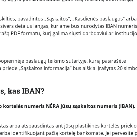
 skilties, pavadintos „Sąskaitos”, „Kasdienės paslaugos” arba
tsivers detalus langas, kuriame bus nurodytas IBAN numeris
šrašą PDF formatu, kurį galima siųsti darbdaviui ar institucij
i popierinėje paslaugų teikimo sutartyje, kurią pasirašėte
priede „Sąskaitos informacija” bus aiškiai įrašytas 20 simbo
ts, kas IBAN?
 kortelės numeris NĖRA jūsų sąskaitos numeris (IBAN).
as arba atspausdintas ant jūsų plastikinės kortelės priekio.
arba identifikuojant pačią kortelę bankomate. Jei pervesite 