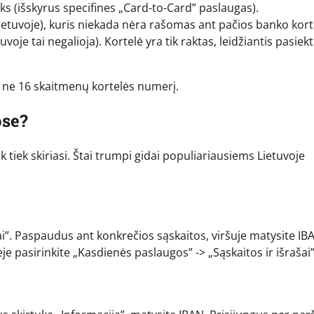
s (išskyrus specifines „Card-to-Card” paslaugas).
ietuvoje), kuris niekada nėra rašomas ant pačios banko kort
tuvoje tai negalioja). Kortelė yra tik raktas, leidžiantis pasiekt
 ne 16 skaitmenų kortelės numerį.
ose?
 tiek skiriasi. Štai trumpi gidai populiariausiems Lietuvoje
iai”. Paspaudus ant konkrečios sąskaitos, viršuje matysite IB
je pasirinkite „Kasdienės paslaugos” -> „Sąskaitos ir išrašai”