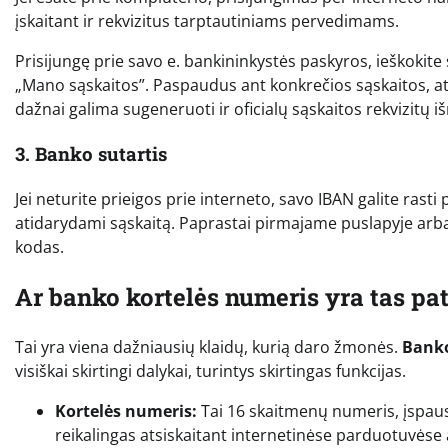
įskaitant ir rekvizitus tarptautiniams pervedimams.
Prisijungę prie savo e. bankininkystės paskyros, ieškokite
„Mano sąskaitos”. Paspaudus ant konkrečios sąskaitos, a
dažnai galima sugeneruoti ir oficialų sąskaitos rekvizitų i
3. Banko sutartis
Jei neturite prieigos prie interneto, savo IBAN galite rast
atidarydami sąskaitą. Paprastai pirmajame puslapyje arba 
kodas.
Ar banko kortelės numeris yra tas pa
Tai yra viena dažniausių klaidų, kurią daro žmonės.
Banko
visiškai skirtingi dalykai, turintys skirtingas funkcijas.
Kortelės numeris:
Tai 16 skaitmenų numeris, įspaust
reikalingas atsiskaitant internetinėse parduotuvėse 