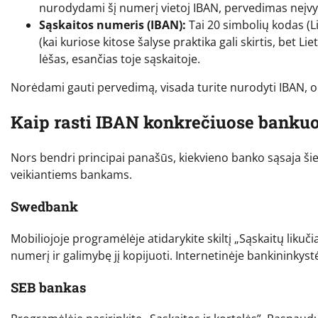
nurodydami šį numerį vietoj IBAN, pervedimas neįvyk
Sąskaitos numeris (IBAN):
Tai 20 simbolių kodas (L
(kai kuriose kitose šalyse praktika gali skirtis, bet Lie
lėšas, esančias toje sąskaitoje.
Norėdami gauti pervedimą, visada turite nurodyti IBAN, o
Kaip rasti IBAN konkrečiuose banku
Nors bendri principai panašūs, kiekvieno banko sąsaja šiek
veikiantiems bankams.
Swedbank
Mobiliojoje programėlėje atidarykite skiltį „Sąskaitų likuč
numerį ir galimybę jį kopijuoti. Internetinėje bankininkystė
SEB bankas