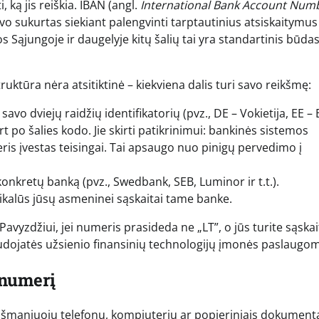
ką jis reiškia. IBAN (angl.
International Bank Account Num
o sukurtas siekiant palengvinti tarptautinius atsiskaitymus 
s Sąjungoje ir daugelyje kitų šalių tai yra standartinis būda
struktūra nėra atsitiktinė – kiekviena dalis turi savo reikšmę:
savo dviejų raidžių identifikatorių (pvz., DE – Vokietija, EE – E
t po šalies kodo. Jie skirti patikrinimui: bankinės sistemos
ris įvestas teisingai. Tai apsaugo nuo pinigų pervedimo į
onkretų banką (pvz., Swedbank, SEB, Luminor ir t.t.).
nikalūs jūsų asmeninei sąskaitai tame banke.
avyzdžiui, jei numeris prasideda ne „LT”, o jūs turite sąskai
naudojatės užsienio finansinių technologijų įmonės paslaugom
 numerį
šmaniuoju telefonu, kompiuteriu ar popieriniais dokumenta