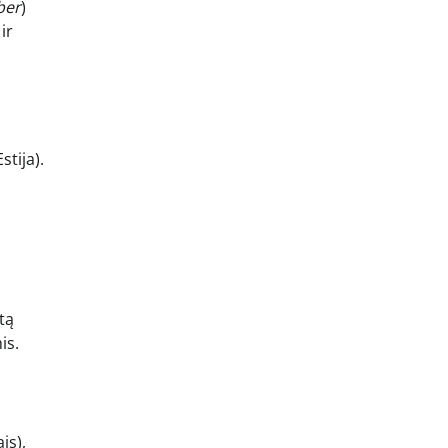
ber
)
ir
s
stija).
tą
is.
is),