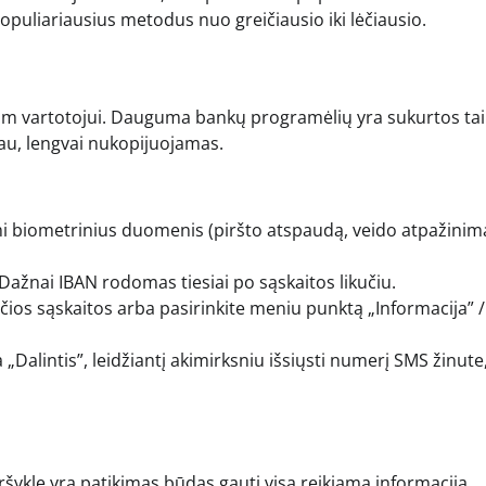
puliariausius metodus nuo greičiausio iki lėčiausio.
niam vartotojui. Dauguma bankų programėlių yra sukurtos tai
iau, lengvai nukopijuojamas.
i biometrinius duomenis (piršto atspaudą, veido atpažinim
Dažnai IBAN rodomas tiesiai po sąskaitos likučiu.
čios sąskaitos arba pasirinkite meniu punktą „Informacija” /
alintis”, leidžiantį akimirksniu išsiųsti numerį SMS žinute,
ršyklę yra patikimas būdas gauti visą reikiamą informaciją,