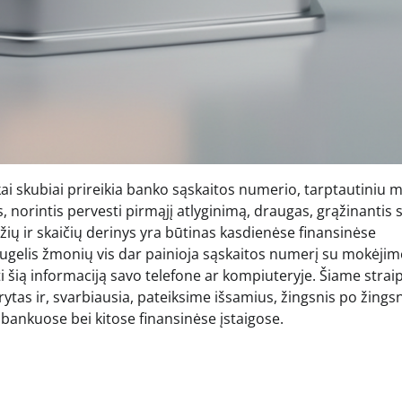
kai skubiai prireikia banko sąskaitos numerio, tarptautiniu 
norintis pervesti pirmąjį atlyginimą, draugas, grąžinantis s
idžių ir skaičių derinys yra būtinas kasdienėse finansinėse
daugelis žmonių vis dar painioja sąskaitos numerį su mokėji
ti šią informaciją savo telefone ar kompiuteryje. Šiame strai
darytas ir, svarbiausia, pateiksime išsamius, žingsnis po žings
 bankuose bei kitose finansinėse įstaigose.