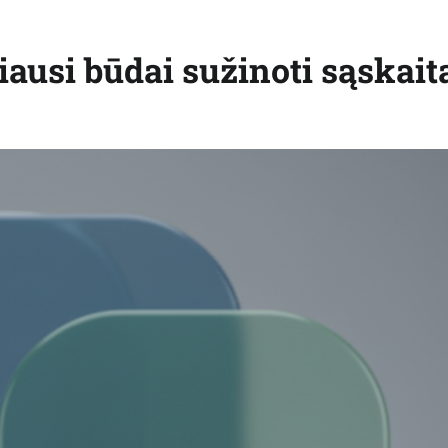
iausi būdai sužinoti sąskait