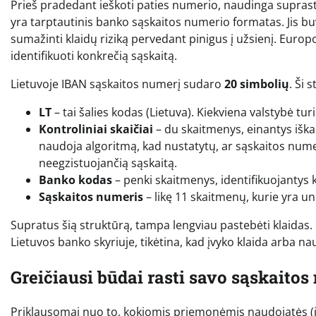
Prieš pradedant ieškoti paties numerio, naudinga suprasti, 
yra tarptautinis banko sąskaitos numerio formatas. Jis buv
sumažinti klaidų riziką pervedant pinigus į užsienį. Europo
identifikuoti konkrečią sąskaitą.
Lietuvoje IBAN sąskaitos numerį sudaro
20 simbolių
. Ši 
LT
– tai šalies kodas (Lietuva). Kiekviena valstybė turi 
Kontroliniai skaičiai
– du skaitmenys, einantys iškar
naudoja algoritmą, kad nustatytų, ar sąskaitos nume
neegzistuojančią sąskaitą.
Banko kodas
– penki skaitmenys, identifikuojantys k
Sąskaitos numeris
– likę 11 skaitmenų, kurie yra u
Supratus šią struktūrą, tampa lengviau pastebėti klaidas. P
Lietuvos banko skyriuje, tikėtina, kad įvyko klaida arba 
Greičiausi būdai rasti savo sąskaitos
Priklausomai nuo to, kokiomis priemonėmis naudojatės (i