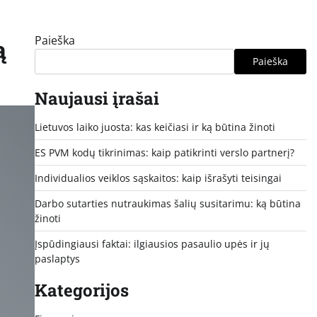
Paieška
ą
Paieška
Naujausi įrašai
Lietuvos laiko juosta: kas keičiasi ir ką būtina žinoti
ES PVM kodų tikrinimas: kaip patikrinti verslo partnerį?
Individualios veiklos sąskaitos: kaip išrašyti teisingai
Darbo sutarties nutraukimas šalių susitarimu: ką būtina
žinoti
Įspūdingiausi faktai: ilgiausios pasaulio upės ir jų
paslaptys
Kategorijos