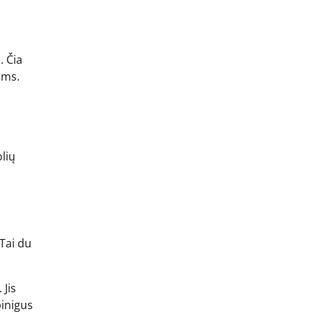
. Čia
oms.
lių
Tai du
 Jis
pinigus