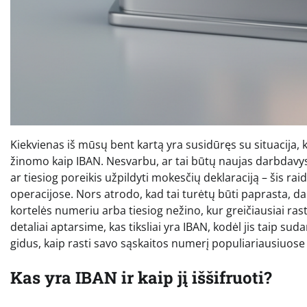
Kiekvienas iš mūsų bent kartą yra susidūręs su situacija, 
žinomo kaip IBAN. Nesvarbu, ar tai būtų naujas darbdavys, 
ar tiesiog poreikis užpildyti mokesčių deklaraciją – šis ra
operacijose. Nors atrodo, kad tai turėtų būti paprasta, 
kortelės numeriu arba tiesiog nežino, kur greičiausiai ras
detaliai aptarsime, kas tiksliai yra IBAN, kodėl jis taip su
gidus, kaip rasti savo sąskaitos numerį populiariausiuose
Kas yra IBAN ir kaip jį iššifruoti?