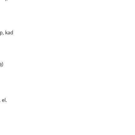
p, kad
ą)
 el.