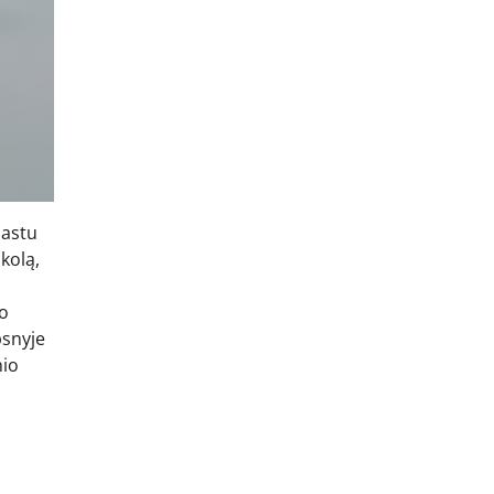
mastu
kolą,
mo
psnyje
nio