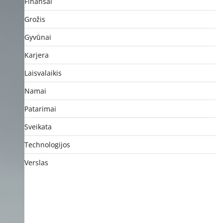
Finansai
Grožis
Gyvūnai
Karjera
Laisvalaikis
Namai
Patarimai
Sveikata
Technologijos
Verslas