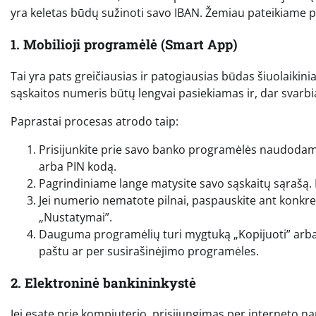
yra keletas būdų sužinoti savo IBAN. Žemiau pateikiame po
1. Mobilioji programėlė (Smart App)
Tai yra pats greičiausias ir patogiausias būdas šiuolaiki
sąskaitos numeris būtų lengvai pasiekiamas ir, dar svarb
Paprastai procesas atrodo taip:
Prisijunkite prie savo banko programėlės naudodam
arba PIN kodą.
Pagrindiniame lange matysite savo sąskaitų sąrašą. 
Jei numerio nematote pilnai, paspauskite ant konkre
„Nustatymai”.
Dauguma programėlių turi mygtuką „Kopijuoti” arba „D
paštu ar per susirašinėjimo programėles.
2. Elektroninė bankininkystė
Jei esate prie kompiuterio, prisijungimas per interneto na