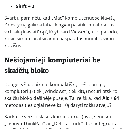
Shift
+
2
Svarbu paminėti, kad „Mac” kompiuteriuose klavišų
išdėstymą galima labai lengvai pasitikrinti atidarius
virtualią klaviatūrą („Keyboard Viewer”), kuri parodo,
kokie simboliai atsiranda paspaudus modifikavimo
klavišus.
Nešiojamieji kompiuteriai be
skaičių bloko
Daugelis šiuolaikinių kompaktiškų nešiojamųjų
kompiuterių (tiek „Windows”, tiek kitų) neturi atskiro
skaičių bloko dešinėje pusėje. Tai reiškia, kad
Alt + 64
metodas tiesiogiai neveiks. Ką daryti tokiu atveju?
Kai kurie verslo klasės kompiuteriai (pvz., senesni
„Lenovo ThinkPad” ar „Dell Latitude”) turi integruotą