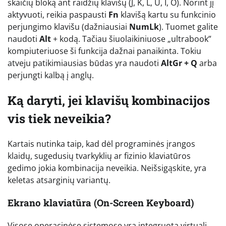
skaičių bloką ant raidžių klavišų (J, K, L, U, I, O). Norint jį
aktyvuoti, reikia paspausti
Fn
klavišą kartu su funkcinio
perjungimo klavišu (dažniausiai
NumLk
). Tuomet galite
naudoti
Alt
+ kodą. Tačiau šiuolaikiniuose „ultrabook”
kompiuteriuose ši funkcija dažnai panaikinta. Tokiu
atveju patikimiausias būdas yra naudoti
AltGr + Q
arba
perjungti kalbą į anglų.
Ką daryti, jei klavišų kombinacijos
vis tiek neveikia?
Kartais nutinka taip, kad dėl programinės įrangos
klaidų, sugedusių tvarkyklių ar fizinio klaviatūros
gedimo jokia kombinacija neveikia. Neišsigąskite, yra
keletas atsarginių variantų.
Ekrano klaviatūra (On-Screen Keyboard)
Visose operacinėse sistemose yra integruota virtuali