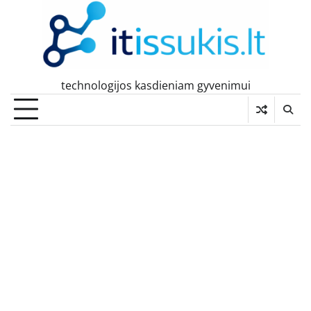
Skip
to
content
technologijos kasdieniam gyvenimui