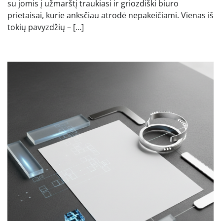
su jomis į užmarštį traukiasi ir griozdiški biuro
prietaisai, kurie anksčiau atrodė nepakeičiami. Vienas iš
tokių pavyzdžių – […]