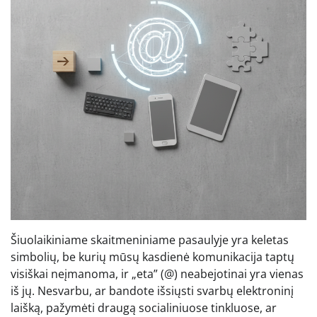
Šiuolaikiniame skaitmeniniame pasaulyje yra keletas
simbolių, be kurių mūsų kasdienė komunikacija taptų
visiškai neįmanoma, ir „eta” (@) neabejotinai yra vienas
iš jų. Nesvarbu, ar bandote išsiųsti svarbų elektroninį
laišką, pažymėti draugą socialiniuose tinkluose, ar