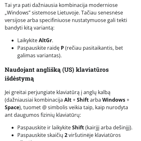
Tai yra pati dažniausia kombinacija moderniose
„Windows” sistemose Lietuvoje. Tačiau senesnėse
versijose arba specifiniuose nustatymuose gali tekti
bandyti kitą variantą:
Laikykite
AltGr
.
Paspauskite raidę
P
(rečiau pasitaikantis, bet
galimas variantas).
Naudojant anglišką (US) klaviatūros
išdėstymą
Jei greitai perjungiate klaviatūrą į anglų kalbą
(dažniausiai kombinacija
Alt
+
Shift
arba
Windows
+
Space
), tuomet @ simbolis veikia taip, kaip nurodyta
ant daugumos fizinių klaviatūrų:
Paspauskite ir laikykite
Shift
(kairįjį arba dešinįjį).
Paspauskite skaičių
2
viršutinėje klaviatūros