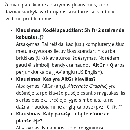
Žemiau pateikiame atsakymus į klausimus, kurie
dažniausiai kyla vartotojams susidūrus su simbolių
įvedimo problemomis.
Klausimas: Kodėl spaudžiant Shift+2 atsiranda
kabutės („)?
Atsakymas: Tai reiškia, kad jūsų kompiuteryje šiuo
metu aktyvuotas lietuviškas standartinis arba
britiškas (UK) klaviatūros išdėstymas. Norėdami
gauti @ simbolį, bandykite naudoti
AltGr + Q
arba
perjunkite kalbą į JAV anglų (US English).
Klausimas: Kas yra AltGr klavišas?
Atsakymas: AltGr (angl.
Alternate Graphic
) yra
dešinėje tarpo klavišo pusėje esantis mygtukas. Jis
skirtas pasiekti trečiojo lygio simbolius, kurie
dažnai naudojami ne anglų kalbose (pvz., €, @, #).
Klausimas: Kaip parašyti etą telefone ar
planšetėje?
Atsakymas: Išmaniuosiuose įrenginiuose