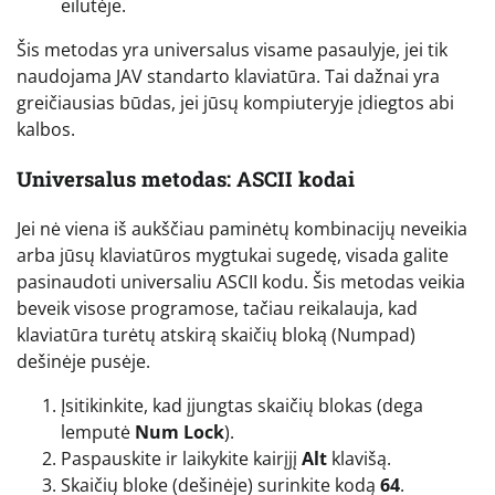
eilutėje.
Šis metodas yra universalus visame pasaulyje, jei tik
naudojama JAV standarto klaviatūra. Tai dažnai yra
greičiausias būdas, jei jūsų kompiuteryje įdiegtos abi
kalbos.
Universalus metodas: ASCII kodai
Jei nė viena iš aukščiau paminėtų kombinacijų neveikia
arba jūsų klaviatūros mygtukai sugedę, visada galite
pasinaudoti universaliu ASCII kodu. Šis metodas veikia
beveik visose programose, tačiau reikalauja, kad
klaviatūra turėtų atskirą skaičių bloką (Numpad)
dešinėje pusėje.
Įsitikinkite, kad įjungtas skaičių blokas (dega
lemputė
Num Lock
).
Paspauskite ir laikykite kairįjį
Alt
klavišą.
Skaičių bloke (dešinėje) surinkite kodą
64
.