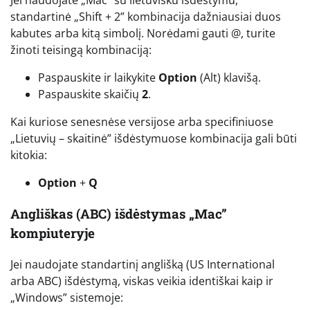
Jei naudojate „Mac” su lietuvišku išdėstymu,
standartinė „Shift + 2” kombinacija dažniausiai duos
kabutes arba kitą simbolį. Norėdami gauti @, turite
žinoti teisingą kombinaciją:
Paspauskite ir laikykite
Option
(Alt) klavišą.
Paspauskite skaičių
2
.
Kai kuriose senesnėse versijose arba specifiniuose
„Lietuvių – skaitinė” išdėstymuose kombinacija gali būti
kitokia:
Option
+
Q
Angliškas (ABC) išdėstymas „Mac”
kompiuteryje
Jei naudojate standartinį anglišką (US International
arba ABC) išdėstymą, viskas veikia identiškai kaip ir
„Windows” sistemoje: