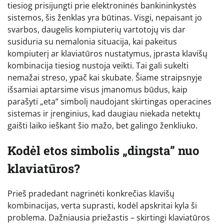
tiesiog prisijungti prie elektroninės bankininkystės
sistemos, šis ženklas yra būtinas. Visgi, nepaisant jo
svarbos, daugelis kompiuterių vartotojų vis dar
susiduria su nemalonia situacija, kai pakeitus
kompiuterį ar klaviatūros nustatymus, įprasta klavišų
kombinacija tiesiog nustoja veikti. Tai gali sukelti
nemažai streso, ypač kai skubate. Šiame straipsnyje
išsamiai aptarsime visus įmanomus būdus, kaip
parašyti „eta” simbolį naudojant skirtingas operacines
sistemas ir įrenginius, kad daugiau niekada netektų
gaišti laiko ieškant šio mažo, bet galingo ženkliuko.
Kodėl etos simbolis „dingsta” nuo
klaviatūros?
Prieš pradedant nagrinėti konkrečias klavišų
kombinacijas, verta suprasti, kodėl apskritai kyla ši
problema. Dažniausia priežastis – skirtingi klaviatūros