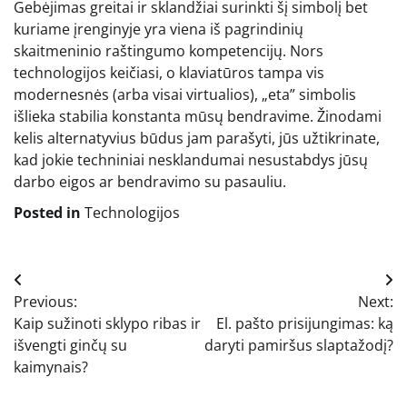
Gebėjimas greitai ir sklandžiai surinkti šį simbolį bet
kuriame įrenginyje yra viena iš pagrindinių
skaitmeninio raštingumo kompetencijų. Nors
technologijos keičiasi, o klaviatūros tampa vis
modernesnės (arba visai virtualios), „eta” simbolis
išlieka stabilia konstanta mūsų bendravime. Žinodami
kelis alternatyvius būdus jam parašyti, jūs užtikrinate,
kad jokie techniniai nesklandumai nesustabdys jūsų
darbo eigos ar bendravimo su pasauliu.
Posted in
Technologijos
Navigacija
Previous:
Next:
tarp
Kaip sužinoti sklypo ribas ir
El. pašto prisijungimas: ką
įrašų
išvengti ginčų su
daryti pamiršus slaptažodį?
kaimynais?