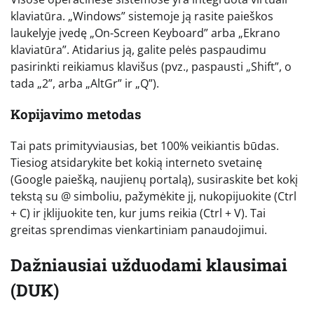
klaviatūra. „Windows” sistemoje ją rasite paieškos
laukelyje įvedę „On-Screen Keyboard” arba „Ekrano
klaviatūra”. Atidarius ją, galite pelės paspaudimu
pasirinkti reikiamus klavišus (pvz., paspausti „Shift”, o
tada „2”, arba „AltGr” ir „Q”).
Kopijavimo metodas
Tai pats primityviausias, bet 100% veikiantis būdas.
Tiesiog atsidarykite bet kokią interneto svetainę
(Google paiešką, naujienų portalą), susiraskite bet kokį
tekstą su @ simboliu, pažymėkite jį, nukopijuokite (Ctrl
+ C) ir įklijuokite ten, kur jums reikia (Ctrl + V). Tai
greitas sprendimas vienkartiniam panaudojimui.
Dažniausiai užduodami klausimai
(DUK)