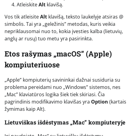
Atleiskite
Alt
klavišą.
Vos tik atleisite
Alt
klavišą, teksto laukelyje atsiras @
simbolis. Tai yra „geležinis” metodas, kuris veikia
nepriklausomai nuo to, kokia įvesties kalba (lietuvių,
anglų ar rusų) tuo metu yra pasirinkta.
Etos rašymas „macOS” (Apple)
kompiuteriuose
„Apple” kompiuterių savininkai dažnai susiduria su
problema pereidami nuo „Windows” sistemos, nes
„Mac” klaviatūros logika šiek tiek skiriasi. Čia
pagrindinis modifikavimo klavišas yra
Option
(kartais
žymimas kaip Alt).
Lietuviškas išdėstymas „Mac” kompiuteryje