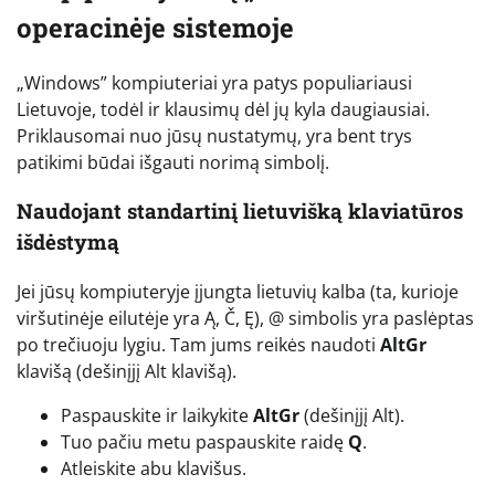
operacinėje sistemoje
„Windows” kompiuteriai yra patys populiariausi
Lietuvoje, todėl ir klausimų dėl jų kyla daugiausiai.
Priklausomai nuo jūsų nustatymų, yra bent trys
patikimi būdai išgauti norimą simbolį.
Naudojant standartinį lietuvišką klaviatūros
išdėstymą
Jei jūsų kompiuteryje įjungta lietuvių kalba (ta, kurioje
viršutinėje eilutėje yra Ą, Č, Ę), @ simbolis yra paslėptas
po trečiuoju lygiu. Tam jums reikės naudoti
AltGr
klavišą (dešinįjį Alt klavišą).
Paspauskite ir laikykite
AltGr
(dešinįjį Alt).
Tuo pačiu metu paspauskite raidę
Q
.
Atleiskite abu klavišus.