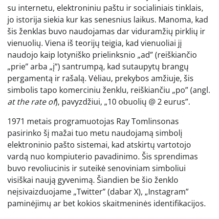
su internetu, elektroniniu paštu ir socialiniais tinklais,
jo istorija siekia kur kas senesnius laikus. Manoma, kad
šis ženklas buvo naudojamas dar viduramžių pirklių ir
vienuolių. Viena iš teorijų teigia, kad vienuoliai jį
naudojo kaip lotyniško prielinksnio „ad” (reiškiančio
„prie” arba „į”) santrumpą, kad sutaupytų brangų
pergamentą ir rašalą. Vėliau, prekybos amžiuje, šis
simbolis tapo komerciniu ženklu, reiškiančiu „po” (angl.
at the rate of
), pavyzdžiui, „10 obuolių @ 2 eurus”.
1971 metais programuotojas Ray Tomlinsonas
pasirinko šį mažai tuo metu naudojamą simbolį
elektroninio pašto sistemai, kad atskirtų vartotojo
vardą nuo kompiuterio pavadinimo. Šis sprendimas
buvo revoliucinis ir suteikė senoviniam simboliui
visiškai naują gyvenimą. Šiandien be šio ženklo
neįsivaizduojame „Twitter” (dabar X), „Instagram”
paminėjimų ar bet kokios skaitmeninės identifikacijos.