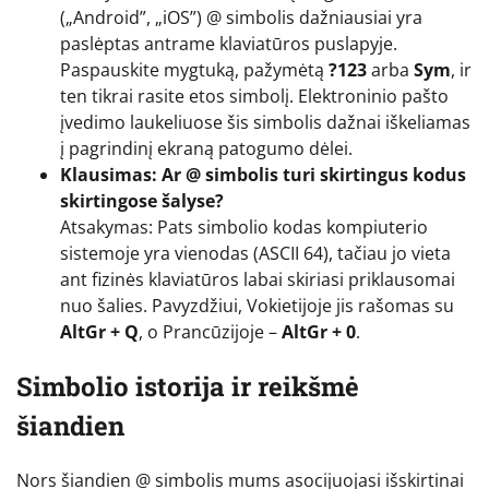
(„Android”, „iOS”) @ simbolis dažniausiai yra
paslėptas antrame klaviatūros puslapyje.
Paspauskite mygtuką, pažymėtą
?123
arba
Sym
, ir
ten tikrai rasite etos simbolį. Elektroninio pašto
įvedimo laukeliuose šis simbolis dažnai iškeliamas
į pagrindinį ekraną patogumo dėlei.
Klausimas: Ar @ simbolis turi skirtingus kodus
skirtingose šalyse?
Atsakymas: Pats simbolio kodas kompiuterio
sistemoje yra vienodas (ASCII 64), tačiau jo vieta
ant fizinės klaviatūros labai skiriasi priklausomai
nuo šalies. Pavyzdžiui, Vokietijoje jis rašomas su
AltGr + Q
, o Prancūzijoje –
AltGr + 0
.
Simbolio istorija ir reikšmė
šiandien
Nors šiandien @ simbolis mums asocijuojasi išskirtinai