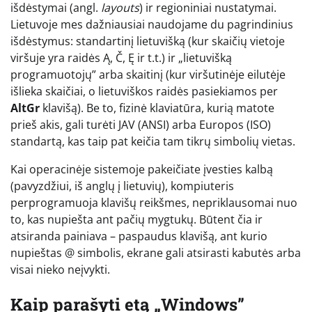
išdėstymai (angl.
layouts
) ir regioniniai nustatymai.
Lietuvoje mes dažniausiai naudojame du pagrindinius
išdėstymus: standartinį lietuvišką (kur skaičių vietoje
viršuje yra raidės Ą, Č, Ę ir t.t.) ir „lietuvišką
programuotojų” arba skaitinį (kur viršutinėje eilutėje
išlieka skaičiai, o lietuviškos raidės pasiekiamos per
AltGr
klavišą). Be to, fizinė klaviatūra, kurią matote
prieš akis, gali turėti JAV (ANSI) arba Europos (ISO)
standartą, kas taip pat keičia tam tikrų simbolių vietas.
Kai operacinėje sistemoje pakeičiate įvesties kalbą
(pavyzdžiui, iš anglų į lietuvių), kompiuteris
perprogramuoja klavišų reikšmes, nepriklausomai nuo
to, kas nupiešta ant pačių mygtukų. Būtent čia ir
atsiranda painiava – paspaudus klavišą, ant kurio
nupieštas @ simbolis, ekrane gali atsirasti kabutės arba
visai nieko neįvykti.
Kaip parašyti etą „Windows”