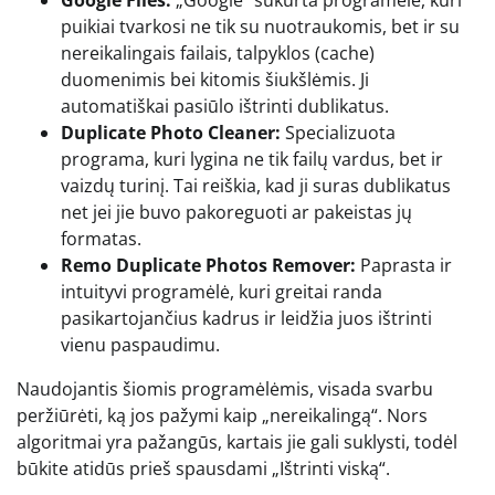
Google Files:
„Google“ sukurta programėlė, kuri
puikiai tvarkosi ne tik su nuotraukomis, bet ir su
nereikalingais failais, talpyklos (cache)
duomenimis bei kitomis šiukšlėmis. Ji
automatiškai pasiūlo ištrinti dublikatus.
Duplicate Photo Cleaner:
Specializuota
programa, kuri lygina ne tik failų vardus, bet ir
vaizdų turinį. Tai reiškia, kad ji suras dublikatus
net jei jie buvo pakoreguoti ar pakeistas jų
formatas.
Remo Duplicate Photos Remover:
Paprasta ir
intuityvi programėlė, kuri greitai randa
pasikartojančius kadrus ir leidžia juos ištrinti
vienu paspaudimu.
Naudojantis šiomis programėlėmis, visada svarbu
peržiūrėti, ką jos pažymi kaip „nereikalingą“. Nors
algoritmai yra pažangūs, kartais jie gali suklysti, todėl
būkite atidūs prieš spausdami „Ištrinti viską“.