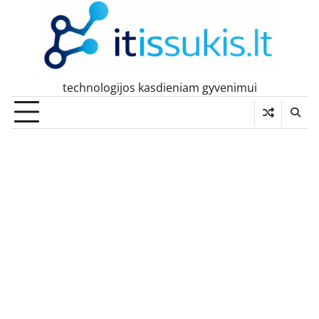
Skip
to
content
technologijos kasdieniam gyvenimui