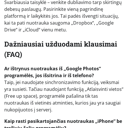
Svarbiausia taisyklė – venkite dubliavimo tarp skirtingų
debesų paslaugų. Pasirinkite vieną pagrindinę
platformą ir laikykitės jos. Tai padės išvengti situacijų,
kai ta pati nuotrauka saugoma „Dropbox“, „Google
Drive“ ir „iCloud“ vienu metu.
Dažniausiai užduodami klausimai
(FAQ)
Ar ištrynus nuotraukas iš „Google Photos“
programėlės, jos išsitrina ir iš telefono?
Taip, jei naudojate sinchronizavimo funkciją, veiksmai
yra susieti. Tačiau naudojant funkciją „Atlaisvinti vietos“
(Free up space), programėlė pašalina tik tas
nuotraukas iš vietinės atminties, kurios jau yra saugiai
nukopijuotos į serverį.
Kaip rasti pasikartojančias nuotraukas „iPhone“ be