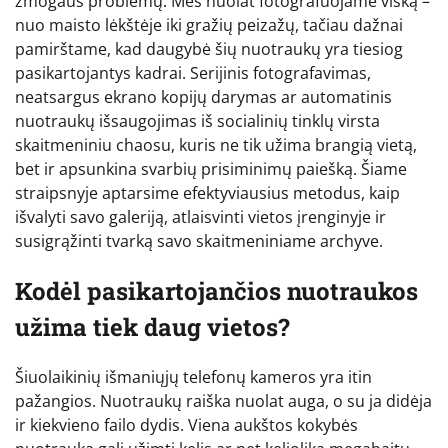
žmogaus problemų. Mes nuolat fotografuojame viską –
nuo maisto lėkštėje iki gražių peizažų, tačiau dažnai
pamirštame, kad daugybė šių nuotraukų yra tiesiog
pasikartojantys kadrai. Serijinis fotografavimas,
neatsargus ekrano kopijų darymas ar automatinis
nuotraukų išsaugojimas iš socialinių tinklų virsta
skaitmeniniu chaosu, kuris ne tik užima brangią vietą,
bet ir apsunkina svarbių prisiminimų paiešką. Šiame
straipsnyje aptarsime efektyviausius metodus, kaip
išvalyti savo galeriją, atlaisvinti vietos įrenginyje ir
susigrąžinti tvarką savo skaitmeniniame archyve.
Kodėl pasikartojančios nuotraukos
užima tiek daug vietos?
Šiuolaikinių išmaniųjų telefonų kameros yra itin
pažangios. Nuotraukų raiška nuolat auga, o su ja didėja
ir kiekvieno failo dydis. Viena aukštos kokybės