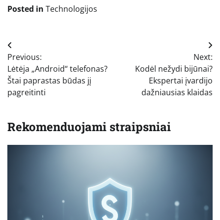
Posted in
Technologijos
Navigacija
Previous:
Next:
tarp
Lėtėja „Android“ telefonas?
Kodėl nežydi bijūnai?
įrašų
Štai paprastas būdas jį
Ekspertai įvardijo
pagreitinti
dažniausias klaidas
Rekomenduojami straipsniai