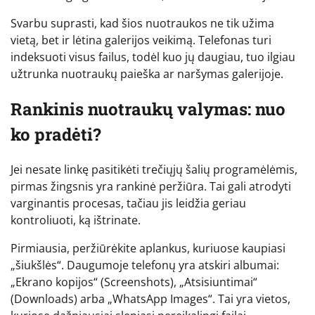
Svarbu suprasti, kad šios nuotraukos ne tik užima
vietą, bet ir lėtina galerijos veikimą. Telefonas turi
indeksuoti visus failus, todėl kuo jų daugiau, tuo ilgiau
užtrunka nuotraukų paieška ar naršymas galerijoje.
Rankinis nuotraukų valymas: nuo
ko pradėti?
Jei nesate linkę pasitikėti trečiųjų šalių programėlėmis,
pirmas žingsnis yra rankinė peržiūra. Tai gali atrodyti
varginantis procesas, tačiau jis leidžia geriau
kontroliuoti, ką ištrinate.
Pirmiausia, peržiūrėkite aplankus, kuriuose kaupiasi
„šiukšlės“. Daugumoje telefonų yra atskiri albumai:
„Ekrano kopijos“ (Screenshots), „Atsisiuntimai“
(Downloads) arba „WhatsApp Images“. Tai yra vietos,