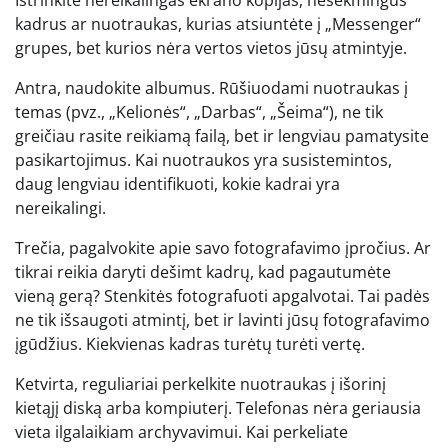
kadrus ar nuotraukas, kurias atsiuntėte į „Messenger“
grupes, bet kurios nėra vertos vietos jūsų atmintyje.
Antra, naudokite albumus. Rūšiuodami nuotraukas į
temas (pvz., „Kelionės“, „Darbas“, „Šeima“), ne tik
greičiau rasite reikiamą failą, bet ir lengviau pamatysite
pasikartojimus. Kai nuotraukos yra susistemintos,
daug lengviau identifikuoti, kokie kadrai yra
nereikalingi.
Trečia, pagalvokite apie savo fotografavimo įpročius. Ar
tikrai reikia daryti dešimt kadrų, kad pagautumėte
vieną gerą? Stenkitės fotografuoti apgalvotai. Tai padės
ne tik išsaugoti atmintį, bet ir lavinti jūsų fotografavimo
įgūdžius. Kiekvienas kadras turėtų turėti vertę.
Ketvirta, reguliariai perkelkite nuotraukas į išorinį
kietąjį diską arba kompiuterį. Telefonas nėra geriausia
vieta ilgalaikiam archyvavimui. Kai perkeliate