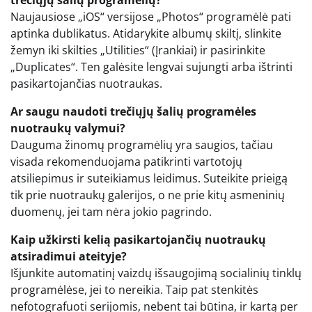
trečiųjų šalių programėlių?
Naujausiose „iOS“ versijose „Photos“ programėlė pati
aptinka dublikatus. Atidarykite albumų skiltį, slinkite
žemyn iki skilties „Utilities“ (Įrankiai) ir pasirinkite
„Duplicates“. Ten galėsite lengvai sujungti arba ištrinti
pasikartojančias nuotraukas.
Ar saugu naudoti trečiųjų šalių programėles
nuotraukų valymui?
Dauguma žinomų programėlių yra saugios, tačiau
visada rekomenduojama patikrinti vartotojų
atsiliepimus ir suteikiamus leidimus. Suteikite prieigą
tik prie nuotraukų galerijos, o ne prie kitų asmeninių
duomenų, jei tam nėra jokio pagrindo.
Kaip užkirsti kelią pasikartojančių nuotraukų
atsiradimui ateityje?
Išjunkite automatinį vaizdų išsaugojimą socialinių tinklų
programėlėse, jei to nereikia. Taip pat stenkitės
nefotografuoti serijomis, nebent tai būtina, ir kartą per