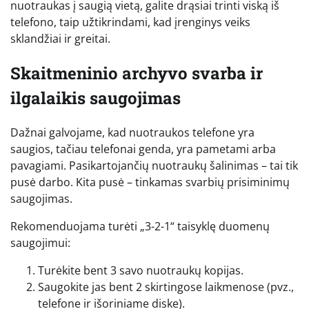
nuotraukas į saugią vietą, galite drąsiai trinti viską iš
telefono, taip užtikrindami, kad įrenginys veiks
sklandžiai ir greitai.
Skaitmeninio archyvo svarba ir
ilgalaikis saugojimas
Dažnai galvojame, kad nuotraukos telefone yra
saugios, tačiau telefonai genda, yra pametami arba
pavagiami. Pasikartojančių nuotraukų šalinimas – tai tik
pusė darbo. Kita pusė – tinkamas svarbių prisiminimų
saugojimas.
Rekomenduojama turėti „3-2-1“ taisyklę duomenų
saugojimui:
Turėkite bent 3 savo nuotraukų kopijas.
Saugokite jas bent 2 skirtingose laikmenose (pvz.,
telefone ir išoriniame diske).