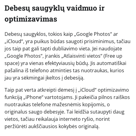
Debesų saugyklų vaidmuo ir
optimizavimas
Debesų saugyklos, tokios kaip „Google Photos“ ar
„iCloud“, yra puikus būdas saugoti prisiminimus, tačiau
jos taip pat gali tapti dubliavimo vieta. Jei naudojate
„Google Photos“, įrankis „Atlaisvinti vietos“ (Free up
space) yra vienas efektyviausių būdų. Jis automatiškai
pašalina iš telefono atminties tas nuotraukas, kurios
jau yra sėkmingai įkeltos į debesiją.
Taip pat verta atkreipti dėmesį į „iCloud“ optimizavimo
funkciją „iPhone“ vartotojams. Ji pakeičia pilnos raiškos
nuotraukas telefone mažesnėmis kopijomis, o
originalus saugo debesyje. Tai leidžia sutaupyti daug
vietos, tačiau reikalauja interneto ryšio, norint
peržiūrėti aukščiausios kokybės originalą.