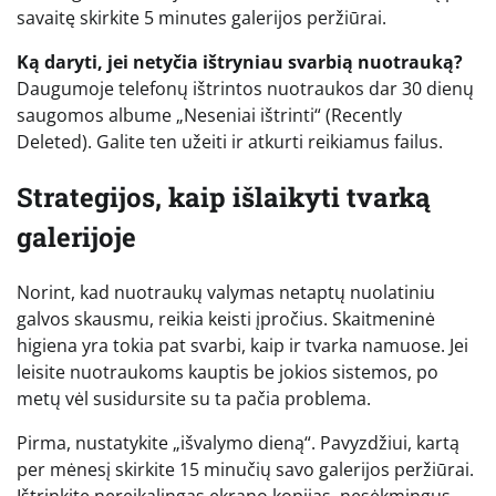
savaitę skirkite 5 minutes galerijos peržiūrai.
Ką daryti, jei netyčia ištryniau svarbią nuotrauką?
Daugumoje telefonų ištrintos nuotraukos dar 30 dienų
saugomos albume „Neseniai ištrinti“ (Recently
Deleted). Galite ten užeiti ir atkurti reikiamus failus.
Strategijos, kaip išlaikyti tvarką
galerijoje
Norint, kad nuotraukų valymas netaptų nuolatiniu
galvos skausmu, reikia keisti įpročius. Skaitmeninė
higiena yra tokia pat svarbi, kaip ir tvarka namuose. Jei
leisite nuotraukoms kauptis be jokios sistemos, po
metų vėl susidursite su ta pačia problema.
Pirma, nustatykite „išvalymo dieną“. Pavyzdžiui, kartą
per mėnesį skirkite 15 minučių savo galerijos peržiūrai.
Ištrinkite nereikalingas ekrano kopijas, nesėkmingus