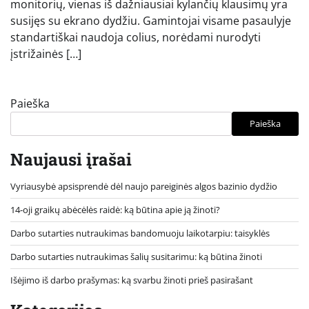
monitorių, vienas iš dažniausiai kylančių klausimų yra
susijęs su ekrano dydžiu. Gamintojai visame pasaulyje
standartiškai naudoja colius, norėdami nurodyti
įstrižainės […]
Paieška
Paieška
Naujausi įrašai
Vyriausybė apsisprendė dėl naujo pareiginės algos bazinio dydžio
14-oji graikų abėcėlės raidė: ką būtina apie ją žinoti?
Darbo sutarties nutraukimas bandomuoju laikotarpiu: taisyklės
Darbo sutarties nutraukimas šalių susitarimu: ką būtina žinoti
Išėjimo iš darbo prašymas: ką svarbu žinoti prieš pasirašant