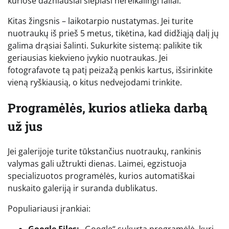
kuriose dažniausiai slepiasi nereikalingi failai.
Kitas žingsnis – laikotarpio nustatymas. Jei turite
nuotraukų iš prieš 5 metus, tikėtina, kad didžiąją dalį jų
galima drąsiai šalinti. Sukurkite sistemą: palikite tik
geriausias kiekvieno įvykio nuotraukas. Jei
fotografavote tą patį peizažą penkis kartus, išsirinkite
vieną ryškiausią, o kitus nedvejodami trinkite.
Programėlės, kurios atlieka darbą
už jus
Jei galerijoje turite tūkstančius nuotraukų, rankinis
valymas gali užtrukti dienas. Laimei, egzistuoja
specializuotos programėlės, kurios automatiškai
nuskaito galeriją ir suranda dublikatus.
Populiariausi įrankiai: