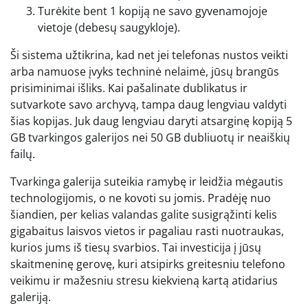
Turėkite bent 1 kopiją ne savo gyvenamojoje
vietoje (debesų saugykloje).
Ši sistema užtikrina, kad net jei telefonas nustos veikti
arba namuose įvyks techninė nelaimė, jūsų brangūs
prisiminimai išliks. Kai pašalinate dublikatus ir
sutvarkote savo archyvą, tampa daug lengviau valdyti
šias kopijas. Juk daug lengviau daryti atsarginę kopiją 5
GB tvarkingos galerijos nei 50 GB dubliuotų ir neaiškių
failų.
Tvarkinga galerija suteikia ramybę ir leidžia mėgautis
technologijomis, o ne kovoti su jomis. Pradėję nuo
šiandien, per kelias valandas galite susigrąžinti kelis
gigabaitus laisvos vietos ir pagaliau rasti nuotraukas,
kurios jums iš tiesų svarbios. Tai investicija į jūsų
skaitmeninę gerovę, kuri atsipirks greitesniu telefono
veikimu ir mažesniu stresu kiekvieną kartą atidarius
galeriją.