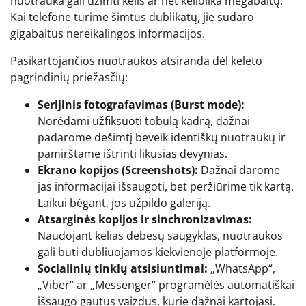
nuotrauka gali užimti kelis ar net keliolika megabaitų.
Kai telefone turime šimtus dublikatų, jie sudaro
gigabaitus nereikalingos informacijos.
Pasikartojančios nuotraukos atsiranda dėl keleto
pagrindinių priežasčių:
Serijinis fotografavimas (Burst mode):
Norėdami užfiksuoti tobulą kadrą, dažnai
padarome dešimtį beveik identiškų nuotraukų ir
pamirštame ištrinti likusias devynias.
Ekrano kopijos (Screenshots):
Dažnai darome
jas informacijai išsaugoti, bet peržiūrime tik kartą.
Laikui bėgant, jos užpildo galeriją.
Atsarginės kopijos ir sinchronizavimas:
Naudojant kelias debesų saugyklas, nuotraukos
gali būti dubliuojamos kiekvienoje platformoje.
Socialinių tinklų atsisiuntimai:
„WhatsApp“,
„Viber“ ar „Messenger“ programėlės automatiškai
išsaugo gautus vaizdus, kurie dažnai kartojasi.