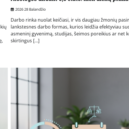
2026 28 Balandžio
Darbo rinka nuolat keičiasi, ir vis daugiau žmonių pasi
ūkių
lankstesnes darbo formas, kurios leidžia efektyviau su
asmeninį gyvenimą, studijas, šeimos poreikius ar net k
ę,
skirtingus […]