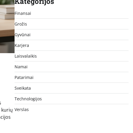
Kategorijos
Finansai
Grožis
Gyvūnai
Karjera
Laisvalaikis
Namai
Patarimai
Sveikata
Technologijos
s
Verslas
 kurių
cijos