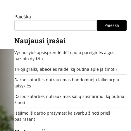
Paieška
Paieška
Naujausi įrašai
Vyriausybė apsisprendė dėl naujo pareiginės algos
bazinio dydžio
14-oji graikų abėcėlės raidė: ką būtina apie ją žinoti?
Darbo sutarties nutraukimas bandomuoju laikotarpiu:
taisyklės
Darbo sutarties nutraukimas šalių susitarimu: ką būtina
žinoti
Išėjimo iš darbo prašymas: ką svarbu žinoti prieš
pasirašant