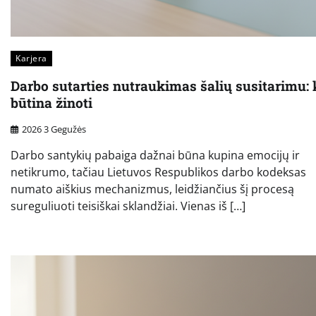
Karjera
Darbo sutarties nutraukimas šalių susitarimu: 
būtina žinoti
2026 3 Gegužės
Darbo santykių pabaiga dažnai būna kupina emocijų ir
netikrumo, tačiau Lietuvos Respublikos darbo kodeksas
numato aiškius mechanizmus, leidžiančius šį procesą
sureguliuoti teisiškai sklandžiai. Vienas iš […]