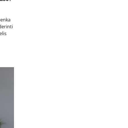
renka
derinti
elis