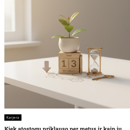
Karjera
Kiek atostogų priklauso per metus ir kaip jų