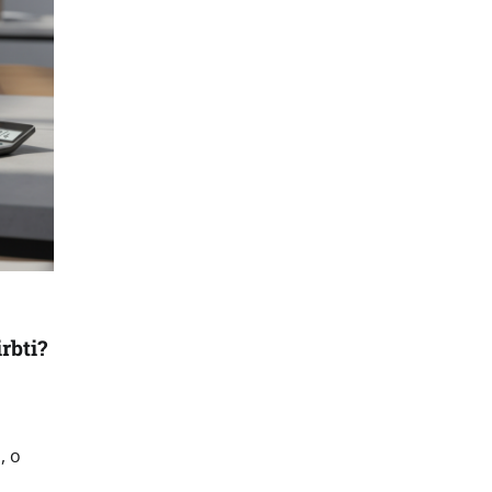
rbti?
, o