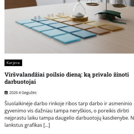
Karjera
Viršvalandžiai poilsio dieną: ką privalo žinoti
darbuotojai
2026 4 Gegužės
Šiuolaikinėje darbo rinkoje ribos tarp darbo ir asmeninio
gyvenimo vis dažniau tampa neryškios, o poreikis dirbti
neįprastu laiku tampa daugelio darbuotojų kasdienybe. 
lankstus grafikas […]