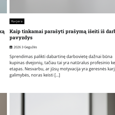
Karjera
ką
Kaip tinkamai parašyti prašymą išeiti iš dar
pavyzdys
2026 3 Gegužės
Sprendimas palikti dabartinę darbovietę dažnai būna
kupinas dvejonių, tačiau tai yra natūralus profesinio ke
etapas. Nesvarbu, ar jūsų motyvacija yra geresnės kar
galimybės, noras keisti […]