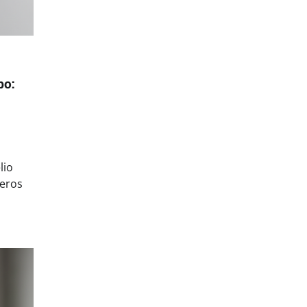
bo:
lio
jeros