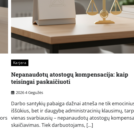
Karjera
Nepanaudotų atostogų kompensacija: kaip
teisingai paskaičiuoti
2026 4 Gegužės
Darbo santykių pabaiga dažnai atneša ne tik emociniu
iššūkius, bet ir daugybę administracinių klausimų, tarp
Nors
vienas svarbiausių – nepanaudotų atostogų kompensa
skaičiavimas. Tiek darbuotojams, […]