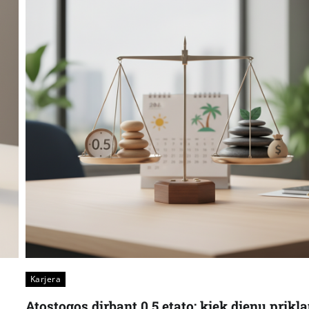
Karjera
Atostogos dirbant 0,5 etato: kiek dienų prikl